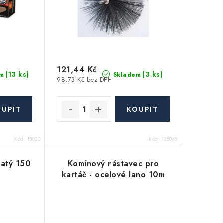
121,44 Kč
(13 ks)
(3 ks)
m
Skladem
98,73 Kč bez DPH
Kód:
15023
Kód:
125048
latý 150
Komínový nástavec pro
kartáč - ocelové lano 10m