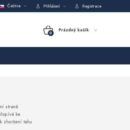
Čeština
GDPR)
Obchodní podmínky půjčovny nářadí
Moje objednávka
Přihlášení
Registrace
NÁKUPNÍ
Prázdný košík
KOŠÍK
ní straně
řispívá ke
k zhoršení tahu