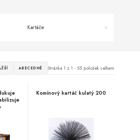
Kartáče
Stránka
1
z
1
-
55
položek celkem
AŽŠÍ
ABECEDNĚ
edukuje
Komínový kartáč kulatý 200
bilizuje
o