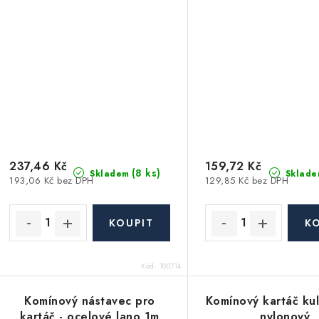
237,46 Kč
159,72 Kč
(8 ks)
Skladem
Sklade
193,06 Kč bez DPH
129,85 Kč bez DPH
Kód:
100714
Komínový nástavec pro
Komínový kartáč ku
kartáč - ocelové lano 1m
nylonový