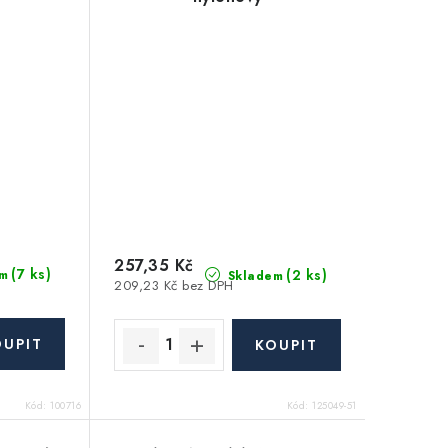
257,35 Kč
(7 ks)
(2 ks)
m
Skladem
209,23 Kč bez DPH
Kód:
100716
Kód:
125049-51