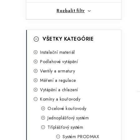
n
Rozbalit filtr
í
p
K
Přeskočit
VŠETKY KATEGÓRIE
kategorie
a
a
t
Instalační materiál
n
Podlahové vytápění
e
e
Ventily a armatury
g
t
l
Měření a regulace
o
Vytápění a chlazení
r
Komíny a kouřovody
i
Ocelové kouřovody
e
Jednoplášťový systém
Tříplášťový systém
Systém PRODMAX