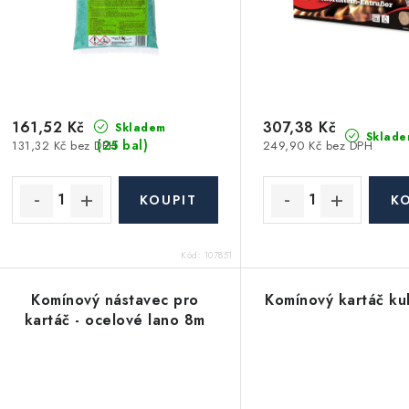
p
r
r
o
o
d
d
u
161,52 Kč
307,38 Kč
Skladem
Sklade
(25 bal)
131,32 Kč bez DPH
249,90 Kč bez DPH
u
k
k
t
ů
ů
Kód:
107851
Komínový nástavec pro
Komínový kartáč ku
kartáč - ocelové lano 8m