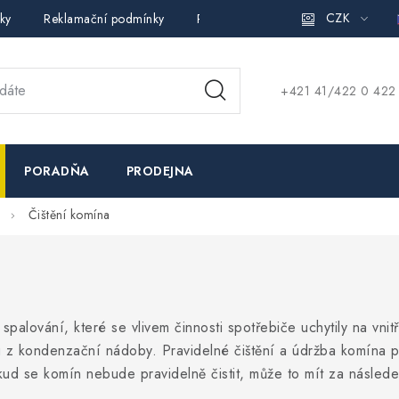
CZK
ky
Reklamační podmínky
Pravidla ochrany osobních údajů (
+421 41/422 0 422
PORADŇA
PRODEJNA
Čištění komína
palování, které se vlivem činnosti spotřebiče uchytily na vnitř
 z kondenzační nádoby. Pravidelné čištění a údržba komína p
kud se komín nebude pravidelně čistit, může to mít za následe