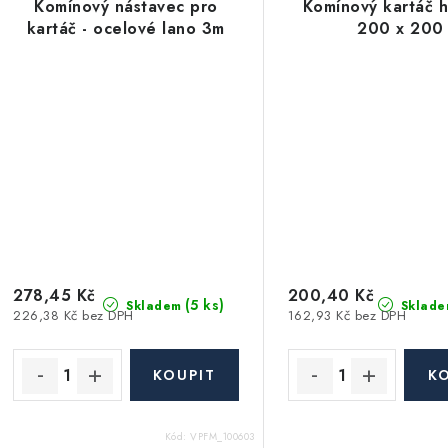
Komínový nástavec pro
Komínový kartáč h
kartáč - ocelové lano 3m
200 x 200
278,45 Kč
200,40 Kč
(5 ks)
Skladem
Sklade
226,38 Kč bez DPH
162,93 Kč bez DPH
Kód:
VPFM_100603