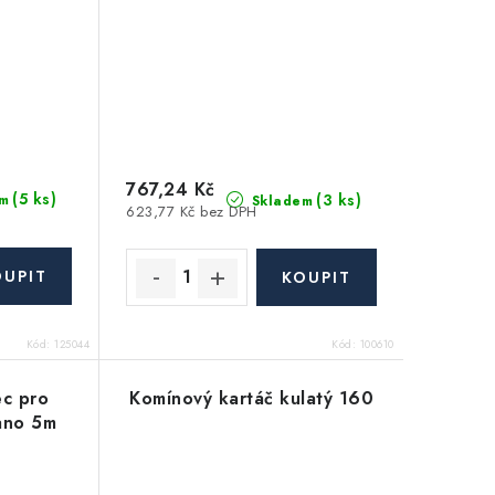
767,24 Kč
(5 ks)
(3 ks)
m
Skladem
623,77 Kč bez DPH
Kód:
125044
Kód:
100610
ec pro
Komínový kartáč kulatý 160
lano 5m