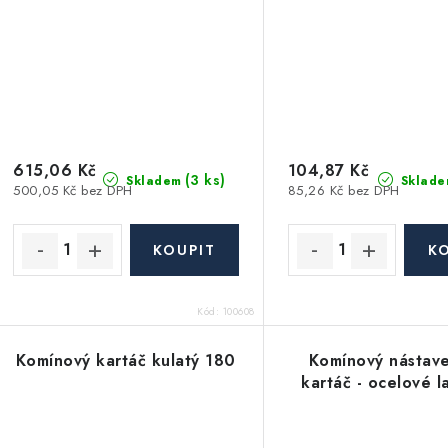
615,06 Kč
104,87 Kč
(3 ks)
Skladem
Sklade
500,05 Kč bez DPH
85,26 Kč bez DPH
Kód:
100608
Komínový kartáč kulatý 180
Komínový nástav
kartáč - ocelové 