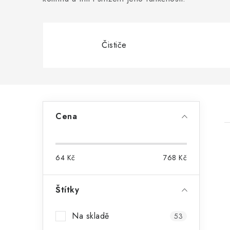
Čističe
P
Cena
o
s
64
Kč
768
Kč
t
r
Štítky
i
a
Na skladě
53
n