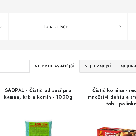
Lana a tyče
Ř
NEJPRODÁVANĚJŠÍ
NEJLEVNĚJŠÍ
NEJDR
a
V
z
SADPAL - Čistič od sazí pro
Čistič komína - r
ý
e
kamna, krb a komín - 1000g
množství dehtu a sta
tah - polínk
p
n
í
s
p