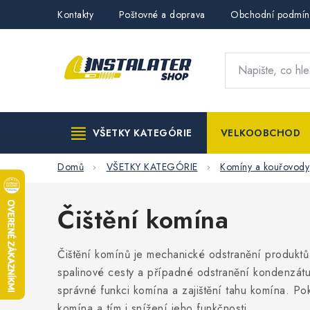
Přejít
Kontakty
Poštovné a doprava
Obchodní podmín
na
obsah
VŠETKY KATEGÓRIE
VELKOOBCHOD
Domů
VŠETKY KATEGÓRIE
Komíny a kouřovody
Čištění komína
Čištění komínů je mechanické odstranění produktů s
spalinové cesty a případné odstranění kondenzátu
správné funkci komína a zajištění tahu komína. Po
komína a tím i snížení jeho funkčnosti.