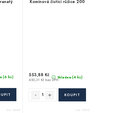
ranatý
Komínová čistící růžice 200
553,88 Kč
(6 ks)
(4 ks)
m
Skladem
450,31 Kč bez DPH
Kód:
100698
Kód:
100612