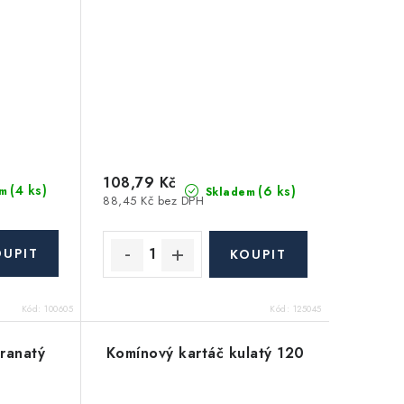
108,79 Kč
(4 ks)
(6 ks)
m
Skladem
88,45 Kč bez DPH
Kód:
100605
Kód:
125045
ranatý
Komínový kartáč kulatý 120