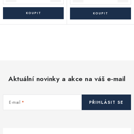
O
v
l
á
d
Aktuální novinky a akce na váš e-mail
a
c
í
E-mail
PŘIHLÁSIT SE
p
r
v
k