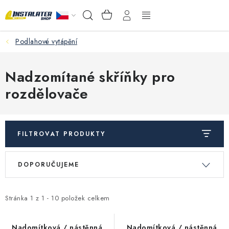
Přejít
NÁKUPNÍ
Hledat
na
KOŠÍK
obsah
Podlahové vytápění
VELKOOBCHOD
PORADŇA
Nadzomítané skříňky pro
rozdělovače
PRODEJNA
Instalační materiál
FILTROVAT PRODUKTY
Podlahové vytápění
V
Ř
DOPORUČUJEME
ý
a
Ventily a armatury
p
z
i
e
Stránka
1
z
1
-
10
položek celkem
Měření a regulace
s
n
Nadomítková / nástěnná
Nadomítková / nástěnná