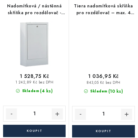
Akce, Slevy
Nadomítková / nástěnná
Tiera nadomítková skříňka
skříňka pro rozdělovač -
pro rozdělovač – max. 4
max. 100% 16 okruhů
okruhy
Kontakty
Poštovné a doprava
Obchodní podmínky
(1150×580×120 mm)
Reklamační podmínky
Pravidla ochrany osobních údajů (GDPR)
Obchodní podmínky půjčovny nářadí
Moje objednávka
1 528,75 Kč
1 036,95 Kč
1 242,89 Kč bez DPH
843,05 Kč bez DPH
(4 ks)
(10 ks)
Skladem
Skladem