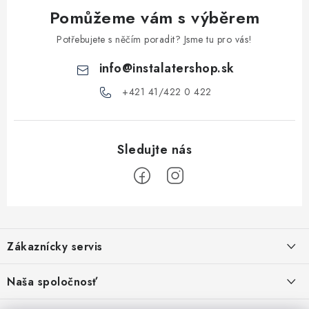
y
Pomůžeme vám s výběrem
v
ý
Potřebujete s něčím poradit? Jsme tu pro vás!
p
info
@
instalatershop.sk
i
s
+421 41/422 0 422
u
Z
á
Zákaznícky servis
p
a
Kontakty
Naša spoločnosť
t
Poštovné a doprava
Stabilní společnost od roku 2009