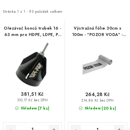
p
z
Vytápění a chlazení
i
e
Stránka
1
z
1
-
93
položek celkem
s
n
Komíny a kouřovody
p
í
Ořezávač konců trubek 16 -
Výstražná fólie 30cm x
63 mm pro HDPE, LDPE, PE
100m - "POZOR VODA" -
r
p
Čerpadla a vodárny
a jiná plastová potrubí
bílá
o
r
d
o
Filtrování vody
u
d
k
u
Zahrada a závlaha
t
k
Větrání a rekuperace
ů
t
ů
381,51 Kč
264,28 Kč
Koupelna a sanita
310,17 Kč bez DPH
214,86 Kč bez DPH
(7 ks)
(20 ks)
Skladem
Skladem
Spojovací materiál