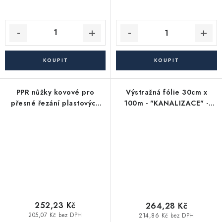
PPR nůžky kovové pro
Výstražná fólie 30cm x
přesné řezání plastových
100m - "KANALIZACE" -
PPR trubek do průměru 42
hnědá
mm
252,23 Kč
264,28 Kč
205,07 Kč bez DPH
214,86 Kč bez DPH