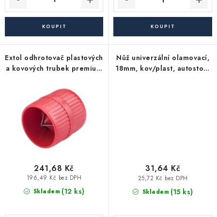
Akce, Slevy
Kontakty
Poštovné a doprava
Obchodní podmínky
Reklamační podmínky
Extol odhrotovač plastových
Nůž univerzální olamovací,
Pravidla ochrany osobních údajů (GDPR)
a kovových trubek premium
18mm, kov/plast, autostop,
Obchodní podmínky půjčovny nářadí
Moje objednávka
4 - 38 mm
CK75 brit
241,68 Kč
31,64 Kč
196,49 Kč bez DPH
25,72 Kč bez DPH
(12 ks)
(15 ks)
Skladem
Skladem