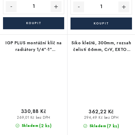
IGP PLUS montážní klíč na
Siko kleště, 300mm, rozsah
radiátory 1/4"-1"
čelistí 66mm, CrV, EXTOL
univerzální, stupňovitý
PREMIUM
330,88 Kč
362,22 Kč
269,01 Kč bez DPH
294,49 Kč bez DPH
(2 ks)
(7 ks)
Skladem
Skladem