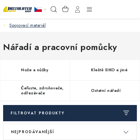
Přejít
NÁKUPNÍ
Hledat
na
KOŠÍK
obsah
Spojovací materiál
VELKOOBCHOD
PORADŇA
Nářadí a pracovní pomůcky
PRODEJNA
Nože a nůžky
Kleště SIKO a jiné
Instalační materiál
Čeľuste, zdrsňovače,
Ostatní nářadí
Podlahové vytápění
odřezávače
Ventily a armatury
FILTROVAT PRODUKTY
V
Ř
Měření a regulace
NEJPRODÁVANĚJŠÍ
ý
a