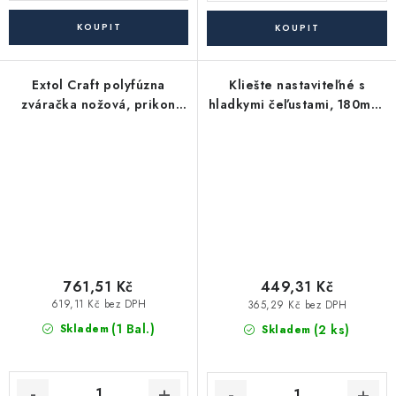
Extol Craft polyfúzna
Kliešte nastaviteľné s
zváračka nožová, prikon
hladkymi čeľustami, 180mm,
875W, 300°C, nadstavce
rozsah 0-40mm, CrV
20, 25, 32
FORTUM
761,51 Kč
449,31 Kč
619,11 Kč bez DPH
365,29 Kč bez DPH
(1 Bal.)
(2 ks)
Skladem
Skladem