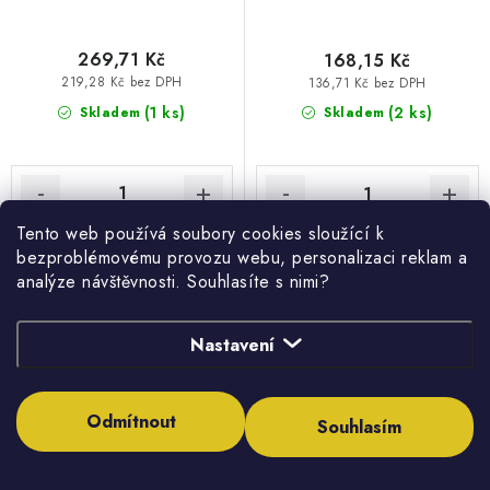
269,71 Kč
168,15 Kč
219,28 Kč bez DPH
136,71 Kč bez DPH
(1 ks)
(2 ks)
Skladem
Skladem
Tento web používá soubory cookies sloužící k
bezproblémovému provozu webu, personalizaci reklam a
analýze návštěvnosti. Souhlasíte s nimi?
Meter zvinovací 3mx16mm s
Dierovač do plechu pre
Nastavení
brzdou, antikorový obal,
vodovodné batérie, 35mm,
magnet, FORTUM
EXTOL PREMIUM
Odmítnout
Souhlasím