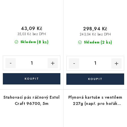
43,09 Kč
298,94 Kč
35,03 Kč bez DPH
243,04 Kč bez DPH
(8 ks)
(2 ks)
Skladem
Skladem
Stahovací pás ráčnový Extol
Plynová kartuše s ventilem
Craft 96700, 5m
227g (např. pro hořák
105672 - plyn do hořáku)