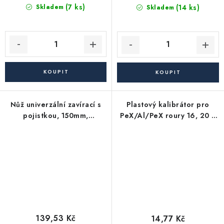
(7 ks)
(14 ks)
Skladem
Skladem
Nůž univerzální zavírací s
Plastový kalibrátor pro
pojistkou, 150mm,
PeX/Al/PeX roury 16, 20 a
celokovový
26 mm - plast
139,53 Kč
14,77 Kč