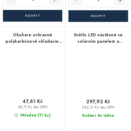
Okuliare ochranné
Světlo LED nástěnné se
polykarbónové skladacie,
solárním panelem a
EXTOL CRAFT
pohybovým senzorem,
120lm, 3.7V/1,2Ah Li-ion
47,61 Kč
297,92 Kč
38,71 Kč bez DPH
242,21 Kč bez DPH
(11 ks)
Skladem
Dodání do týdne