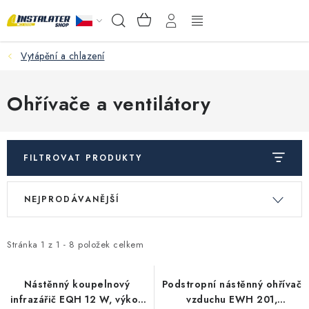
Přejít
NÁKUPNÍ
Hledat
na
KOŠÍK
obsah
Vytápění a chlazení
VELKOOBCHOD
PORADŇA
Ohřívače a ventilátory
PRODEJNA
FILTROVAT PRODUKTY
Instalační materiál
V
Ř
NEJPRODÁVANĚJŠÍ
ý
a
Podlahové vytápění
p
z
Ventily a armatury
i
e
Stránka
1
z
1
-
8
položek celkem
s
n
Měření a regulace
p
í
Nástěnný koupelnový
Podstropní nástěnný ohřívač
infrazářič EQH 12 W, výkon
vzduchu EWH 201,
r
p