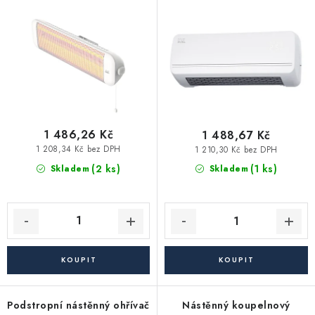
600/1200 W
1000/2000 W
Vytápění a chlazení
o
r
d
o
Komíny a kouřovody
u
d
k
u
Čerpadla a vodárny
t
k
ů
t
Filtrování vody
ů
1 486,26 Kč
1 488,67 Kč
1 208,34 Kč bez DPH
1 210,30 Kč bez DPH
Zahrada a závlaha
(2 ks)
(1 ks)
Skladem
Skladem
Větrání a rekuperace
Koupelna a sanita
Spojovací materiál
Podstropní nástěnný ohřívač
Nástěnný koupelnový