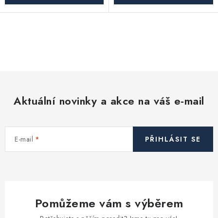
O
v
l
á
d
Aktuální novinky a akce na váš e-mail
a
c
í
E-mail
PŘIHLÁSIT SE
p
r
v
k
y
Pomůžeme vám s výběrem
v