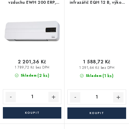
Akce, Slevy
vzduchu EWH 200 ERP,
infrazářič EQH 12 B, výkon
1000/2000 W
600/1200 W
Kontakty
Poštovné a doprava
Obchodní podmínky
Reklamační podmínky
Pravidla ochrany osobních údajů (GDPR)
Obchodní podmínky půjčovny nářadí
Moje objednávka
2 201,36 Kč
1 588,72 Kč
1 789,72 Kč bez DPH
1 291,64 Kč bez DPH
(2 ks)
(1 ks)
Skladem
Skladem