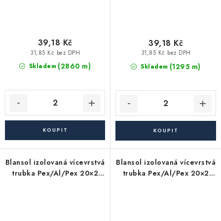
39,18 Kč
39,18 Kč
31,85 Kč bez DPH
31,85 Kč bez DPH
(2860 m)
(1295 m)
Skladem
Skladem
Blansol izolovaná vícevrstvá
Blansol izolovaná vícevrstvá
trubka Pex/Al/Pex 20×2
trubka Pex/Al/Pex 20×2
mm hliníkoplast (balík má
mm hliníkoplast (balík má
100 m) - červená
100 m) - modrá