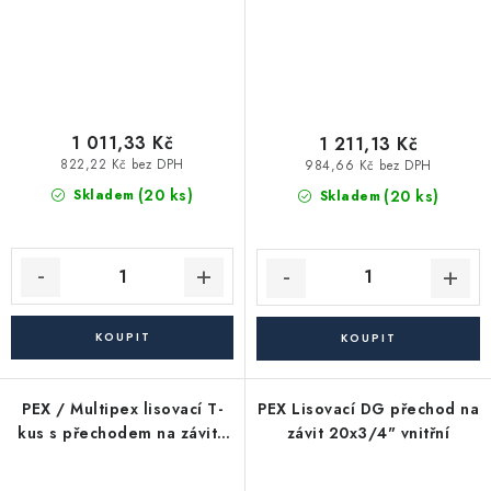
1 011,33 Kč
1 211,13 Kč
822,22 Kč bez DPH
984,66 Kč bez DPH
(20 ks)
(20 ks)
Skladem
Skladem
PEX / Multipex lisovací T-
PEX Lisovací DG přechod na
kus s přechodem na závit -
závit 20x3/4" vnitřní
50x1 1/2"x50 PFTHK INT -
vnitřní závit