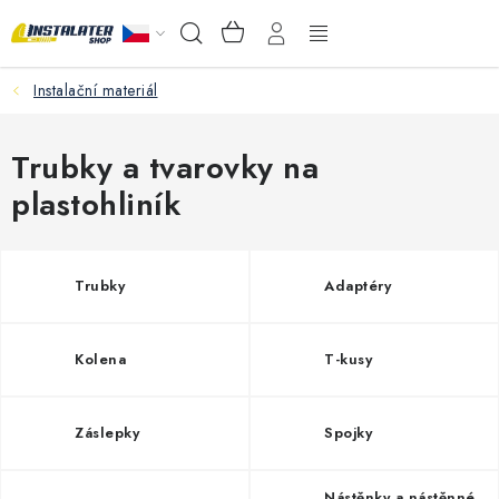
Přejít
NÁKUPNÍ
Hledat
na
KOŠÍK
obsah
Instalační materiál
VELKOOBCHOD
PORADŇA
Trubky a tvarovky na
plastohliník
PRODEJNA
Instalační materiál
Trubky
Adaptéry
Podlahové vytápění
Kolena
T-kusy
Ventily a armatury
Záslepky
Spojky
Měření a regulace
Nástěnky a nástěnné