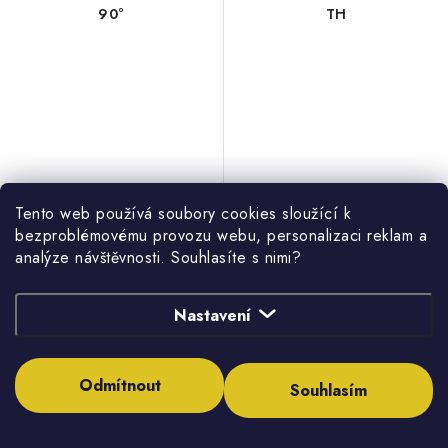
90°
TH
Tento web používá soubory cookies sloužící k
270,01 Kč
110,60 Kč
bezproblémovému provozu webu, personalizaci reklam a
219,52 Kč bez DPH
89,92 Kč bez DPH
analýze návštěvnosti. Souhlasíte s nimi?
(93 ks)
(1272 ks)
Skladem
Skladem
Nastavení
Odmítnout
Souhlasím