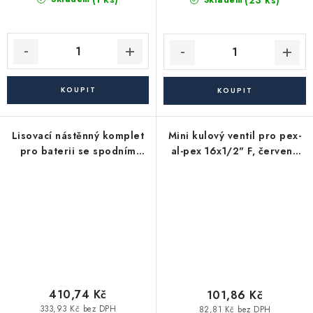
(23 ks)
Skladem
Lisovací nástěnný komplet
Mini kulový ventil pro pex-
pro baterii se spodním
al-pex 16x1/2" F, červená
připojením na PEX-AL-PEX,
páka
16x1/2"
410,74 Kč
101,86 Kč
333,93 Kč bez DPH
82,81 Kč bez DPH