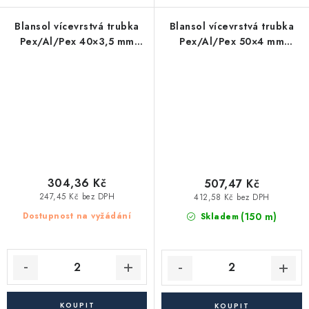
Blansol vícevrstvá trubka
Blansol vícevrstvá trubka
Pex/Al/Pex 40×3,5 mm
Pex/Al/Pex 50×4 mm
hliníkoplast - tyč (4 m)
hliníkoplast - tyč (4 m)
304,36 Kč
507,47 Kč
247,45 Kč bez DPH
412,58 Kč bez DPH
(150 m)
Dostupnost na vyžádání
Skladem