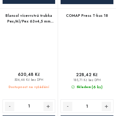
Blansol vícevrstvá trubka
COMAP Press T-kus 18
Pex/Al/Pex 63×4,5 mm
hliníkoplast - tyč (4 m)
620,48 Kč
228,42 Kč
504,46 Kč bez DPH
185,71 Kč bez DPH
(6 ks)
Dostupnost na vyžádání
Skladem