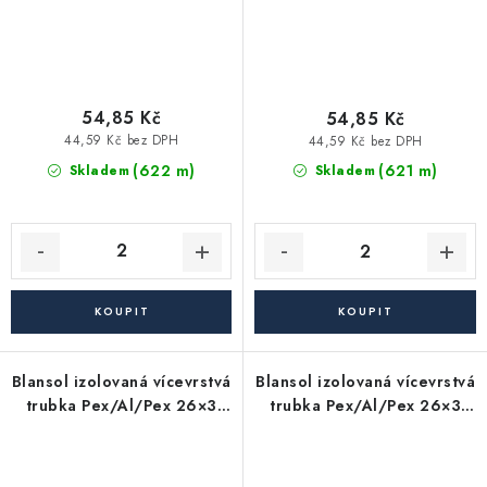
54,85 Kč
54,85 Kč
44,59 Kč bez DPH
44,59 Kč bez DPH
(622 m)
(621 m)
Skladem
Skladem
Blansol izolovaná vícevrstvá
Blansol izolovaná vícevrstvá
trubka Pex/Al/Pex 26×3
trubka Pex/Al/Pex 26×3
mm hliníkoplast (balík má
mm hliníkoplast (balík má
50 m) - červená
50 m) - modrá