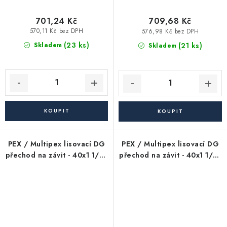
701,24 Kč
709,68 Kč
570,11 Kč bez DPH
576,98 Kč bez DPH
(23 ks)
(21 ks)
Skladem
Skladem
PEX / Multipex lisovací DG
PEX / Multipex lisovací DG
přechod na závit - 40x1 1/4"
přechod na závit - 40x1 1/4"
PFTHK INT - nátrubek -
PFTHK INT - vsuvka - vnější
vnitřní závit
závit