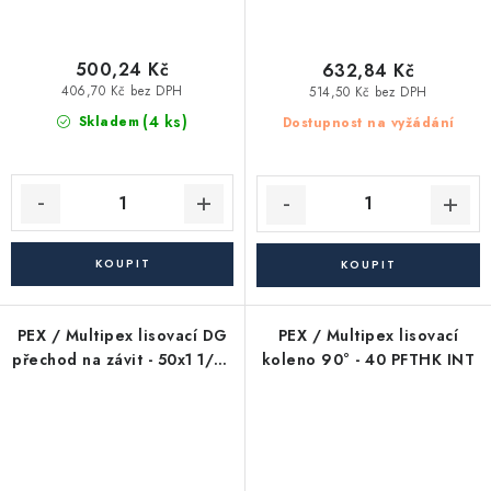
500,24 Kč
632,84 Kč
406,70 Kč bez DPH
514,50 Kč bez DPH
(4 ks)
Skladem
Dostupnost na vyžádání
PEX / Multipex lisovací DG
PEX / Multipex lisovací
přechod na závit - 50x1 1/2"
koleno 90° - 40 PFTHK INT
PFTHK INT - nátrubek -
vnitřní závit