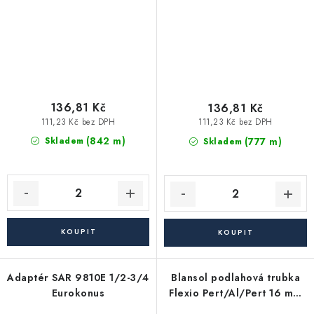
136,81 Kč
136,81 Kč
111,23 Kč bez DPH
111,23 Kč bez DPH
(842 m)
(777 m)
Skladem
Skladem
Adaptér SAR 9810E 1/2-3/4
Blansol podlahová trubka
Eurokonus
Flexio Pert/Al/Pert 16 mm
(balík má 240 m)