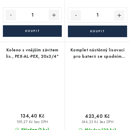
Koleno s vnějším závitem
Komplet nástěnný lisovací
lis., PEX-AL-PEX, 20x3/4"
pro baterii se spodním
připojením na PEX-AL-PEX,
20x1/2
134,40 Kč
423,40 Kč
109,27 Kč bez DPH
344,23 Kč bez DPH
(1 ks)
Skladem