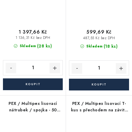
1 397,66 Kč
599,69 Kč
1 136,31 Kč bez DPH
487,55 Kč bez DPH
(28 ks)
(18 ks)
Skladem
Skladem
PEX / Multipex lisovací
PEX / Multipex lisovací T-
nátrubek / spojka - 50
kus s přechodem na závit -
PFTHK INT
40x1"x40 PFTHK INT -
vnitřní závit