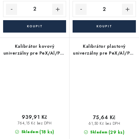
Kalibrátor kovový
Kalibrátor plastový
univerzálny pre PeX/Al/PeX
univerzálny pre PeX/Al/PeX
rúry 16, 20, 26 a 32 mm -
rúry 16, 20, 26 a 32 mm -
MT
MT
939,91 Kč
75,64 Kč
764,15 Kč bez DPH
61,50 Kč bez DPH
(18 ks)
(29 ks)
Skladem
Skladem