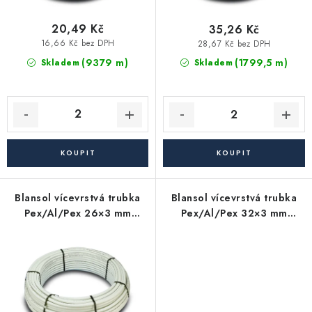
Akce, Slevy
ů
t
ů
20,49 Kč
35,26 Kč
16,66 Kč bez DPH
28,67 Kč bez DPH
Kontakty
Poštovné a doprava
Obchodní podmínky
(9379 m)
(1799,5 m)
Skladem
Skladem
Reklamační podmínky
Pravidla ochrany osobních údajů (GDPR)
Obchodní podmínky půjčovny nářadí
Moje objednávka
Blansol vícevrstvá trubka
Blansol vícevrstvá trubka
Pex/Al/Pex 26×3 mm
Pex/Al/Pex 32×3 mm
hliníkoplast (balík má 100
hliníkoplast (balík má 50 m)
m) - metráž
- metráž