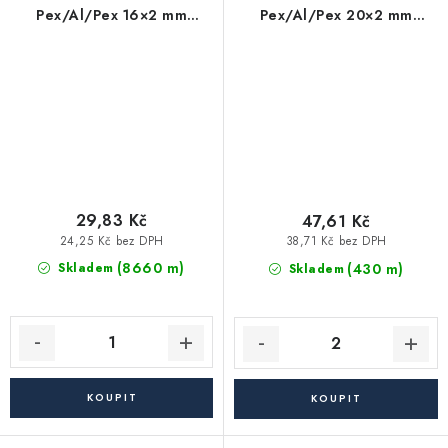
Pex/Al/Pex 16×2 mm
Pex/Al/Pex 20×2 mm
hliníkoplast (balík má 200
hliníkoplast - tyč (4 m)
m) - metráž
29,83 Kč
47,61 Kč
24,25 Kč bez DPH
38,71 Kč bez DPH
(8660 m)
(430 m)
Skladem
Skladem