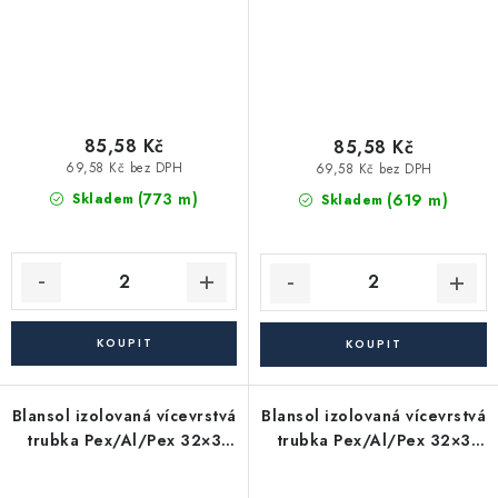
85,58 Kč
85,58 Kč
69,58 Kč bez DPH
69,58 Kč bez DPH
(773 m)
(619 m)
Skladem
Skladem
Blansol izolovaná vícevrstvá
Blansol izolovaná vícevrstvá
trubka Pex/Al/Pex 32×3
trubka Pex/Al/Pex 32×3
mm hliníkoplast (balík má
mm hliníkoplast (balík má
25 m) - červená
25 m) - modrá