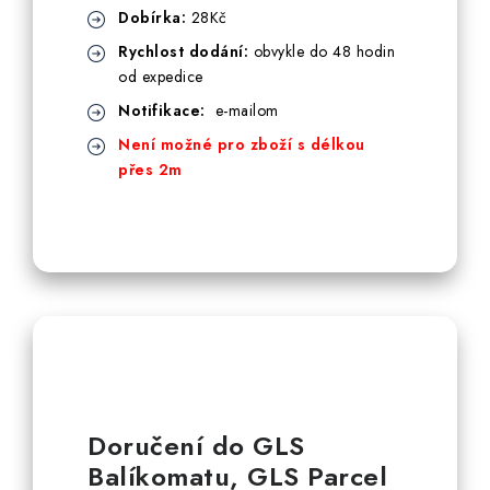
Vytápění a chlazení
Dobírka:
28Kč
Rychlost dodání:
obvykle do 48 hodin
Komíny a kouřovody
od expedice
Notifikace:
e-mailom
Čerpadla a vodárny
Není možné pro zboží s délkou
přes 2m
Filtrování vody
Zahrada a závlaha
Větrání a rekuperace
Koupelna a sanita
Spojovací materiál
Doručení do GLS
Balíkomatu, GLS Parcel