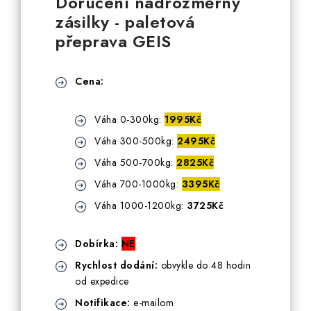
Doručení nadrozměrný
zásilky - paletová
přeprava GEIS
Cena:
Váha 0-300kg:
1995Kč
Váha 300-500kg:
2495Kč
Váha 500-700kg:
2825Kč
Váha 700-1000kg:
3395Kč
Váha 1000-1200kg:
3725Kč
Dobírka:
NE
Rychlost dodání:
obvykle do 48 hodin
od expedice
Notifikace:
e-mailom