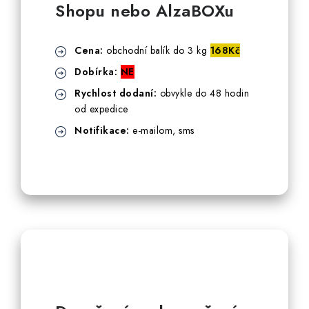
Akce, Slevy
Shopu nebo AlzaBOXu
Kontakty
Poštovné a doprava
Obchodní podmínky
Cena:
obchodní balík do 3 kg
168Kč
Reklamační podmínky
Dobírka:
NE
Pravidla ochrany osobních údajů (GDPR)
Rychlost dodaní:
obvykle do 48 hodin
Obchodní podmínky půjčovny nářadí
Moje objednávka
od expedice
Notifikace:
e-mailom, sms