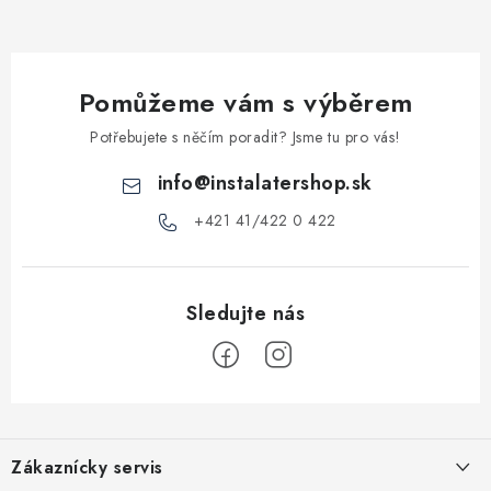
Pomůžeme vám s výběrem
Potřebujete s něčím poradit? Jsme tu pro vás!
info
@
instalatershop.sk
+421 41/422 0 422
Z
á
Zákaznícky servis
p