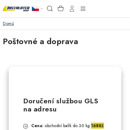
Přejít
NÁKUPNÍ
Hledat
na
KOŠÍK
obsah
Domů
VELKOOBCHOD
Poštovné a doprava
PORADŇA
PRODEJNA
Instalační materiál
Podlahové vytápění
Doručení službou GLS
Ventily a armatury
na adresu
Měření a regulace
Cena:
o
bchodní balík do 30 kg
168Kč