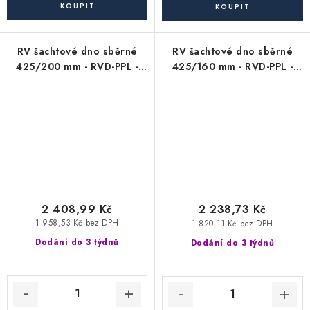
RV šachtové dno sběrné
RV šachtové dno sběrné
425/200 mm - RVD-PPL -
425/160 mm - RVD-PPL -
pro KG kanalizační trubky
pro KG kanalizační trubky
200 mm (soutokové)
160 mm (soutokové)
2 408,99 Kč
2 238,73 Kč
1 958,53 Kč bez DPH
1 820,11 Kč bez DPH
Dodání do 3 týdnů
Dodání do 3 týdnů