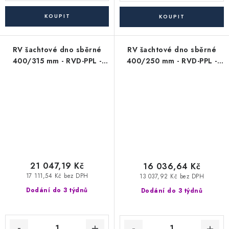
RV šachtové dno sběrné
RV šachtové dno sběrné
400/315 mm - RVD-PPL -
400/250 mm - RVD-PPL -
pro KG kanalizační trubky
pro KG kanalizační trubky
315 mm (soutokové)
250 mm (soutokové)
21 047,19 Kč
16 036,64 Kč
17 111,54 Kč bez DPH
13 037,92 Kč bez DPH
Dodání do 3 týdnů
Dodání do 3 týdnů