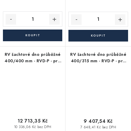
RV šachtové dno průběžné
RV šachtové dno průběžné
400/400 mm - RVD-P - pro
400/315 mm - RVD-P - pro
KG kanalizační trubky 400
KG kanalizační trubky 315
mm (průtokové/revizní)
mm (průtokové/revizní)
12 713,35 Kč
9 407,54 Kč
10 336,06 Kč bez DPH
7 648,41 Kč bez DPH