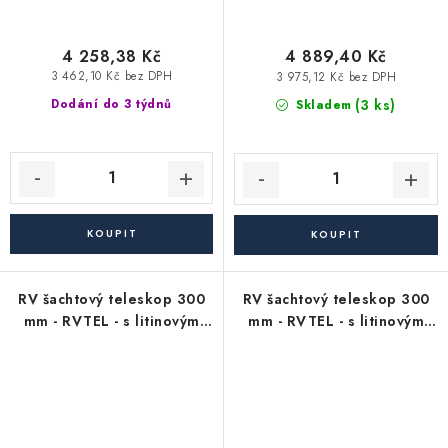
4 258,38 Kč
4 889,40 Kč
3 462,10 Kč bez DPH
3 975,12 Kč bez DPH
(3 ks)
Dodání do 3 týdnů
Skladem
RV šachtový teleskop 300
RV šachtový teleskop 300
mm - RVTEL - s litinovým
mm - RVTEL - s litinovým
poklopem s mříží - nosnost
poklopem bez odvětrání -
40 t
nosnost 40 t