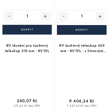
RV těsnění pro šachtový
RV šachtový teleskop 425
teleskop 315 mm - RVTEL
mm - RVTEL - s litinovým
poklopem s mříží a
dešťovou vpustí - nosnost
40 t
260,07 Kč
9 406,34 Kč
211,44 Kč bez DPH
7 647,43 Kč bez DPH