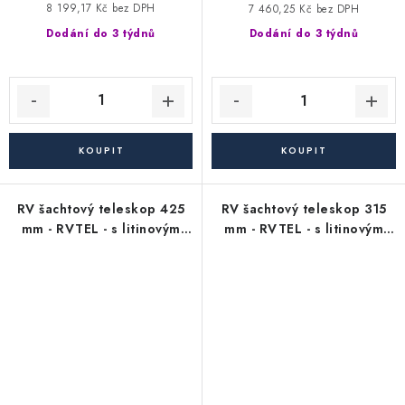
8 199,17 Kč bez DPH
7 460,25 Kč bez DPH
Dodání do 3 týdnů
Dodání do 3 týdnů
RV šachtový teleskop 425
RV šachtový teleskop 315
mm - RVTEL - s litinovým
mm - RVTEL - s litinovým
poklopem bez odvětrání -
poklopem s odvětráním -
nosnost 12,5 t
nosnost 40 t