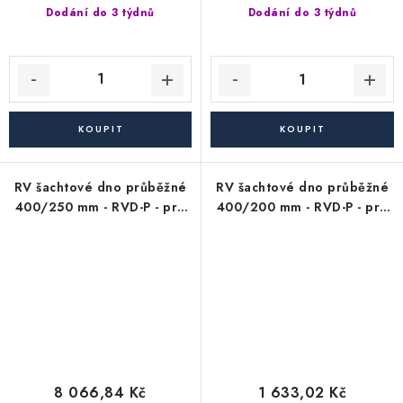
Dodání do 3 týdnů
Dodání do 3 týdnů
RV šachtové dno průběžné
RV šachtové dno průběžné
400/250 mm - RVD-P - pro
400/200 mm - RVD-P - pro
KG kanalizační trubky 250
KG kanalizační trubky 200
mm (průtokové/revizní)
mm (průtokové/revizní)
8 066,84 Kč
1 633,02 Kč