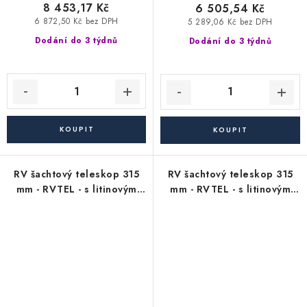
8 453,17 Kč
6 505,54 Kč
6 872,50 Kč bez DPH
5 289,06 Kč bez DPH
Dodání do 3 týdnů
Dodání do 3 týdnů
RV šachtový teleskop 315
RV šachtový teleskop 315
mm - RVTEL - s litinovým
mm - RVTEL - s litinovým
poklopem s mříží - nosnost
poklopem bez odvětrání -
40 t
nosnost 40 t