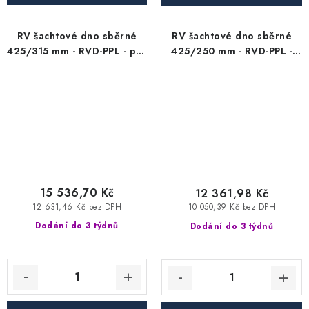
RV šachtové dno sběrné
RV šachtové dno sběrné
425/315 mm - RVD-PPL - pro
425/250 mm - RVD-PPL -
KG kanalizační trubky 315
pro KG kanalizační trubky
mm (soutokové)
250 mm (soutokové)
15 536,70 Kč
12 361,98 Kč
12 631,46 Kč bez DPH
10 050,39 Kč bez DPH
Dodání do 3 týdnů
Dodání do 3 týdnů