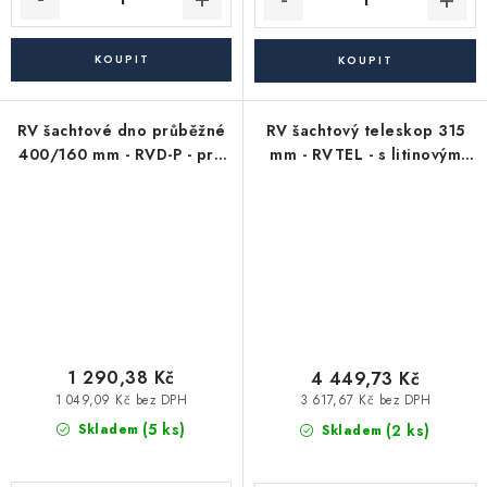
RV šachtové dno průběžné
RV šachtový teleskop 315
400/160 mm - RVD-P - pro
mm - RVTEL - s litinovým
KG kanalizační trubky 160
poklopem bez odvětrání -
mm (průtokové/revizní)
nosnost 12,5 t
1 290,38 Kč
4 449,73 Kč
1 049,09 Kč bez DPH
3 617,67 Kč bez DPH
(5 ks)
(2 ks)
Skladem
Skladem