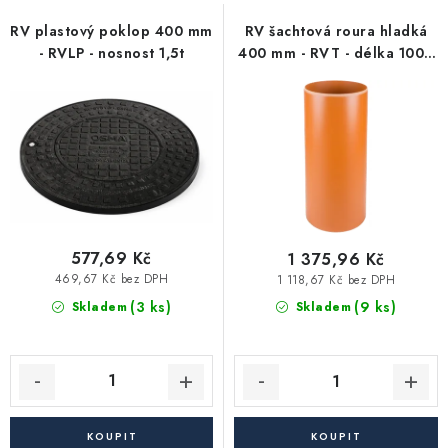
s
n
Vytápění a chlazení
p
í
RV plastový poklop 400 mm
RV šachtová roura hladká
- RVLP - nosnost 1,5t
400 mm - RVT - délka 1000
r
p
Komíny a kouřovody
mm
o
r
d
o
Čerpadla a vodárny
u
d
k
u
Filtrování vody
t
k
ů
t
Zahrada a závlaha
ů
577,69 Kč
1 375,96 Kč
469,67 Kč bez DPH
1 118,67 Kč bez DPH
Větrání a rekuperace
(3 ks)
(9 ks)
Skladem
Skladem
Koupelna a sanita
Spojovací materiál