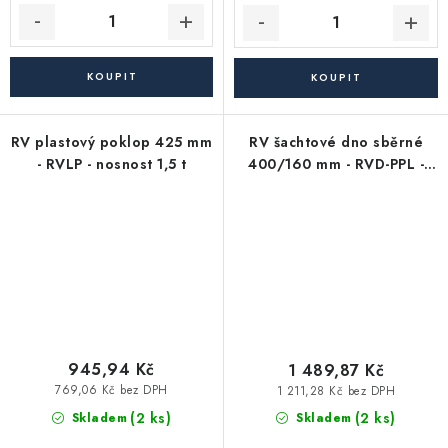
RV plastový poklop 425 mm
RV šachtové dno sběrné
- RVLP - nosnost 1,5 t
400/160 mm - RVD-PPL -
pro KG kanalizační trubky
160 mm (soutokové)
945,94 Kč
1 489,87 Kč
769,06 Kč bez DPH
1 211,28 Kč bez DPH
(2 ks)
(2 ks)
Skladem
Skladem