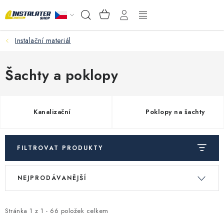
Přejít
NÁKUPNÍ
Hledat
na
KOŠÍK
obsah
Instalační materiál
VELKOOBCHOD
PORADŇA
Šachty a poklopy
PRODEJNA
Kanalizační
Poklopy na šachty
Instalační materiál
Podlahové vytápění
FILTROVAT PRODUKTY
V
Ř
Ventily a armatury
NEJPRODÁVANĚJŠÍ
ý
a
p
z
Měření a regulace
i
e
Stránka
1
z
1
-
66
položek celkem