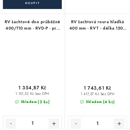
RV šachtové dno průběžné
RV šachtová roura hladká
400/110 mm - RVD-P - pro
400 mm - RVT - délka 1500
KG kanalizační trubky 110
mm
mm (průtokové/revizní)
1 354,87 Kč
1 743,61 Kč
1 101,52 Kč bez DPH
1 417,57 Kč bez DPH
(3 ks)
(4 ks)
Skladem
Skladem