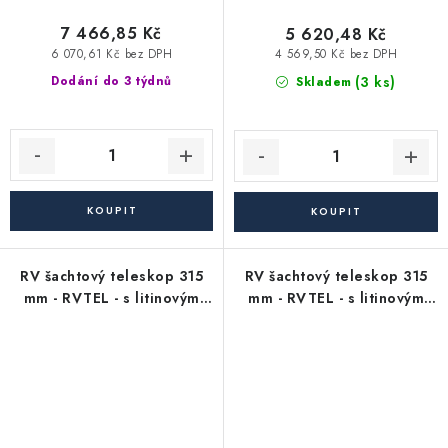
7 466,85 Kč
5 620,48 Kč
6 070,61 Kč bez DPH
4 569,50 Kč bez DPH
(3 ks)
Dodání do 3 týdnů
Skladem
RV šachtový teleskop 315
RV šachtový teleskop 315
mm - RVTEL - s litinovým
mm - RVTEL - s litinovým
poklopem s odvětráním -
poklopem s mříží - nosnost
nosnost 12,5 t
12,5 t