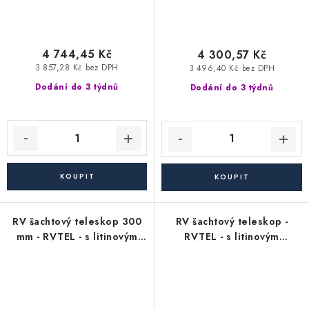
4 744,45 Kč
4 300,57 Kč
3 857,28 Kč bez DPH
3 496,40 Kč bez DPH
Dodání do 3 týdnů
Dodání do 3 týdnů
RV šachtový teleskop 300
RV šachtový teleskop -
mm - RVTEL - s litinovým
RVTEL - s litinovým
poklopem s mříží - nosnost
poklopem s odvětráním -
12,5 t
nosnost 12,5 t