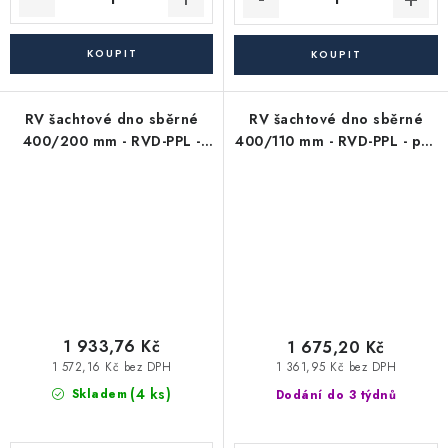
RV šachtové dno sběrné
RV šachtové dno sběrné
400/200 mm - RVD-PPL -
400/110 mm - RVD-PPL - pro
pro KG kanalizační trubky
KG kanalizační trubky 110
200 mm (soutokové)
mm (soutokové)
1 933,76 Kč
1 675,20 Kč
1 572,16 Kč bez DPH
1 361,95 Kč bez DPH
(4 ks)
Skladem
Dodání do 3 týdnů