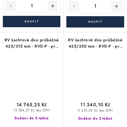
RV šachtové dno průběžné
RV šachtové dno průběžné
425/315 mm - RVD-P - pro
425/250 mm - RVD-P - pro
KG kanalizační trubky 315
KG kanalizační trubky 250
mm (průtokové/revizní)
mm (průtokové/revizní)
14 765,25 Kč
11 340,10 Kč
12 004,27 Kč bez DPH
9 219,59 Kč bez DPH
Dodání do 3 týdnů
Dodání do 3 týdnů