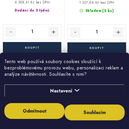
6 558,41 Kč bez DPH
1 327,66 Kč bez DPH
(5 ks)
Dodání do 3 týdnů
Skladem
Tento web používá soubory cookies sloužící k
RV šachtové dno sběrné
RV šachtové dno průběžné
bezproblémovému provozu webu, personalizaci reklam a
315/200 mm - RVD-PPL -
315/200 mm - RVD-P - pro
analýze návštěvnosti. Souhlasíte s nimi?
pro KG kanalizační trubky
KG kanalizační trubky 200
200 mm (soutokové)
mm (průtokové/revizní)
Nastavení
Odmítnout
Souhlasím