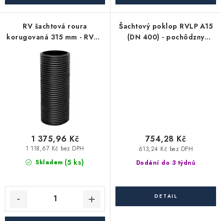
Akce, Slevy
RV šachtová roura
Šachtový poklop RVLP A15
Kontakty
Poštovné a doprava
Obchodní podmínky
korugovaná 315 mm - RVT -
(DN 400) - pochôdzny
Reklamační podmínky
délka 2000 mm (vlnovec)
plastový
Pravidla ochrany osobních údajů (GDPR)
Obchodní podmínky půjčovny nářadí
Moje objednávka
1 375,96 Kč
754,28 Kč
1 118,67 Kč bez DPH
613,24 Kč bez DPH
(5 ks)
Skladem
Dodání do 3 týdnů