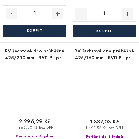
RV šachtové dno průběžné
RV šachtové dno průběžné
425/200 mm - RVD-P - pro
425/160 mm - RVD-P - pro
KG kanalizační trubky 200
KG kanalizační trubky 160
mm (průtokové/revizní)
mm (průtokové/revizní)
2 296,29 Kč
1 837,03 Kč
1 866,90 Kč bez DPH
1 493,52 Kč bez DPH
Dodání do 3 týdnů
Dodání do 3 týdnů