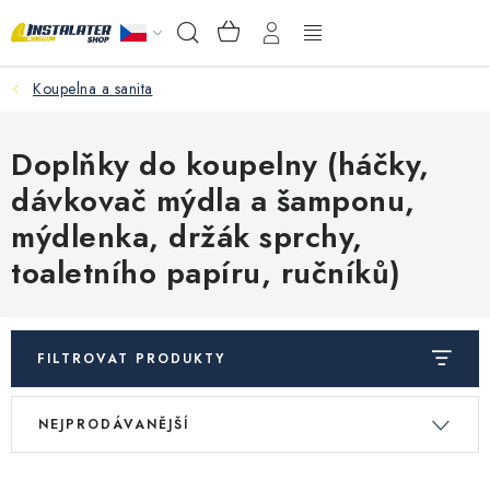
Přejít
NÁKUPNÍ
Hledat
na
KOŠÍK
obsah
Koupelna a sanita
VELKOOBCHOD
PORADŇA
Doplňky do koupelny (háčky,
dávkovač mýdla a šamponu,
PRODEJNA
mýdlenka, držák sprchy,
toaletního papíru, ručníků)
Instalační materiál
Podlahové vytápění
FILTROVAT PRODUKTY
Ventily a armatury
V
Ř
NEJPRODÁVANĚJŠÍ
ý
a
Měření a regulace
p
z