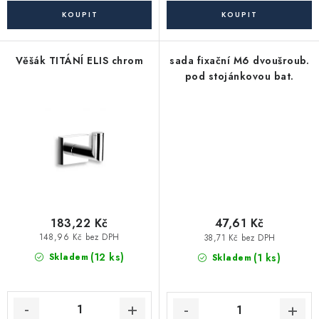
Akce, Slevy
Kontakty
Poštovné a doprava
Obchodní podmínky
Věšák TITÁNÍ ELIS chrom
sada fixační M6 dvoušroub.
Reklamační podmínky
pod stojánkovou bat.
Pravidla ochrany osobních údajů (GDPR)
Obchodní podmínky půjčovny nářadí
Moje objednávka
183,22 Kč
47,61 Kč
148,96 Kč bez DPH
38,71 Kč bez DPH
(12 ks)
(1 ks)
Skladem
Skladem