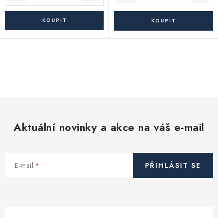
O
v
l
á
d
Aktuální novinky a akce na váš e-mail
a
c
í
E-mail
PŘIHLÁSIT SE
p
r
v
k