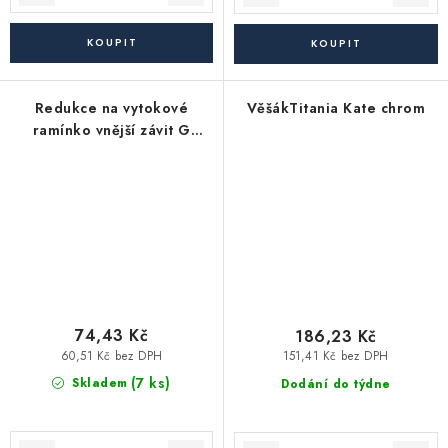
Redukce na vytokové
VěšákTitania Kate chrom
ramínko vnější závit G
3/4MxM22 vnější závit,
pochromovaná
74,43 Kč
186,23 Kč
60,51 Kč bez DPH
151,41 Kč bez DPH
(7 ks)
Skladem
Dodání do týdne