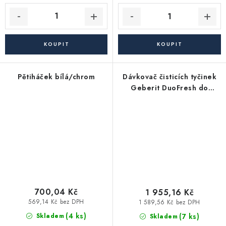
Pětiháček bílá/chrom
Dávkovač čisticích tyčinek
Geberit DuoFresh do
nádržky Sigma 12 cm, rám:
lesklý chrom 115.062.21.1
700,04 Kč
1 955,16 Kč
569,14 Kč bez DPH
1 589,56 Kč bez DPH
(4 ks)
(7 ks)
Skladem
Skladem