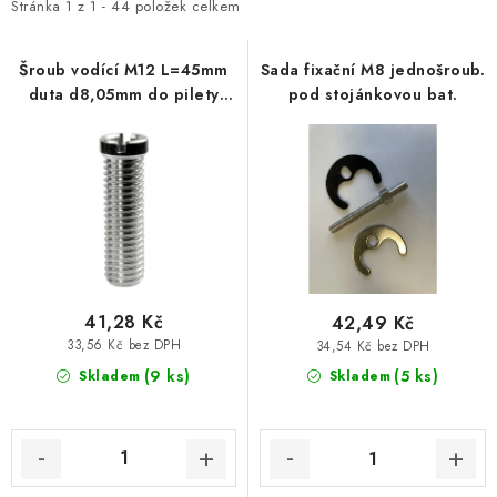
i
e
Stránka
1
z
1
-
44
položek celkem
Vytápění a chlazení
s
n
p
í
Šroub vodící M12 L=45mm
Sada fixační M8 jednošroub.
Komíny a kouřovody
duta d8,05mm do pilety
pod stojánkovou bat.
r
p
dřezového-vanového sifonu
o
r
Čerpadla a vodárny
poz.
d
o
u
d
Filtrování vody
k
u
t
k
Zahrada a závlaha
ů
t
ů
Větrání a rekuperace
41,28 Kč
42,49 Kč
33,56 Kč bez DPH
34,54 Kč bez DPH
(9 ks)
(5 ks)
Skladem
Skladem
Koupelna a sanita
Spojovací materiál