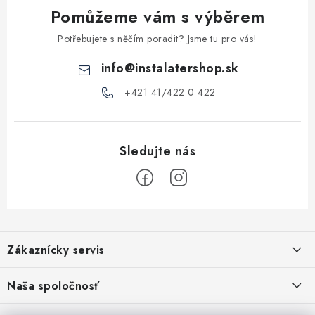
y
Pomůžeme vám s výběrem
v
ý
Potřebujete s něčím poradit? Jsme tu pro vás!
p
info
@
instalatershop.sk
i
s
+421 41/422 0 422
u
Z
á
Zákaznícky servis
p
a
Kontakty
Naša spoločnosť
t
Poštovné a doprava
Stabilní společnost od roku 2009