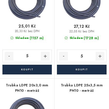
Akce, Slevy
k
u
t
k
Kontakty
Poštovné a doprava
Obchodní podmínky
ů
t
Reklamační podmínky
ů
25,01 Kč
27,12 Kč
Pravidla ochrany osobních údajů (GDPR)
20,33 Kč bez DPH
22,05 Kč bez DPH
(1157 m)
(1728 m)
Skladem
Skladem
Obchodní podmínky půjčovny nářadí
Moje objednávka
Trubka LDPE 20x3,0 mm
Trubka LDPE 25x3,5 mm
PN10 - metráž
PN10 - metráž