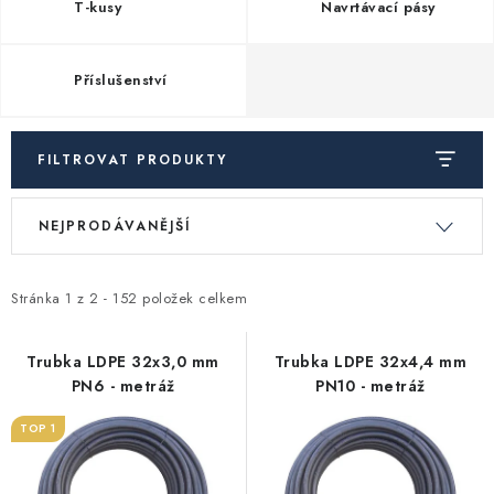
T-kusy
Navrtávací pásy
Vytápění a chlazení
Komíny a kouřovody
Příslušenství
Čerpadla a vodárny
FILTROVAT PRODUKTY
Filtrování vody
V
Ř
NEJPRODÁVANĚJŠÍ
ý
a
Zahrada a závlaha
p
z
i
e
Stránka
1
z
2
-
152
položek celkem
Větrání a rekuperace
s
n
p
í
Trubka LDPE 32x3,0 mm
Trubka LDPE 32x4,4 mm
Koupelna a sanita
PN6 - metráž
PN10 - metráž
r
p
o
r
TOP 1
Spojovací materiál
d
o
u
d