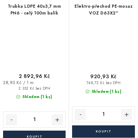
Trubka LDPE 40x3,7 mm
Elektro-přechod PE-mosaz
PN6 - celý 100m balík
VOZ D63X2"
2 892,96 Kč
920,93 Kč
Měrná
28,93 Kč / 1 m
748,72 Kč bez DPH
cena:
2 352 Kč bez DPH
(1 ks)
Skladem
(1 ks)
Skladem