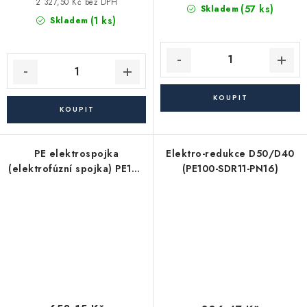
cena:
2 327,50 Kč bez DPH
(57 ks)
Skladem
(1 ks)
Skladem
PE elektrospojka
Elektro-redukce D50/D40
(elektrofúzní spojka) PE100
(PE100-SDR11-PN16)
/ PN16 / SDR11 - 110