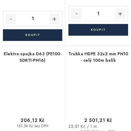
Elektro-spojka D63 (PE100-
Trubka HDPE 32x2 mm PN10
SDR11-PN16)
- celý 100m balík
206,12 Kč
2 501,21 Kč
Měrná
25,01 Kč / 1 m
167,58 Kč bez DPH