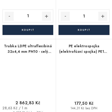
Trubka LDPE ultraflexibiná
PE elektrospojka
32x4,4 mm PN10 - celý
(elektrofúzní spojka) PE100
100m balík
/ PN16 / SDR11 - 32
2 862,83 Kč
177,50 Kč
Měrná
28,63 Kč / 1 m
144,31 Kč bez DPH