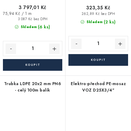
3 797,01 Kč
323,35 Kč
Měrná
75,94 Kč / 1 m
262,89 Kč bez DPH
cena:
3 087 Kč bez DPH
(2 ks)
Skladem
(6 ks)
Skladem
Trubka LDPE 20x2 mm PN6
Elektro-přechod PE-mosaz
- celý 100m balík
VOZ D25X3/4"