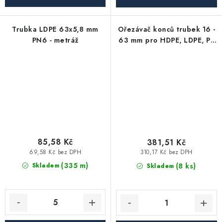
Trubka LDPE 63x5,8 mm
Ořezávač konců trubek 16 -
PN6 - metráž
63 mm pro HDPE, LDPE, PE
a jiná plastová potrubí
85,58 Kč
381,51 Kč
69,58 Kč bez DPH
310,17 Kč bez DPH
(335 m)
(8 ks)
Skladem
Skladem