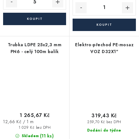
Trubka LDPE 25x2,3 mm
Elektro-přechod PE-mosaz
PN6 - celý 100m balík
VOZ D32X1"
1 265,67 Kč
319,43 Kč
Měrná
12,66 Kč / 1 m
259,70 Kč bez DPH
cena:
1 029 Kč bez DPH
Dodání do týdne
(11 ks)
Skladem