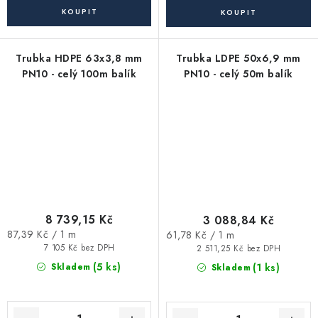
Trubka HDPE 63x3,8 mm
Trubka LDPE 50x6,9 mm
PN10 - celý 100m balík
PN10 - celý 50m balík
8 739,15 Kč
3 088,84 Kč
Měrná
Měrná
87,39 Kč / 1 m
61,78 Kč / 1 m
cena:
cena:
7 105 Kč bez DPH
2 511,25 Kč bez DPH
(5 ks)
(1 ks)
Skladem
Skladem