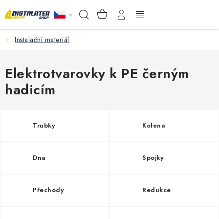
Přejít
NÁKUPNÍ
Hledat
na
KOŠÍK
obsah
Instalační materiál
VELKOOBCHOD
PORADŇA
Elektrotvarovky k PE černým
hadicím
PRODEJNA
Instalační materiál
Trubky
Kolena
Podlahové vytápění
Dna
Spojky
Ventily a armatury
Přechody
Redukce
Měření a regulace