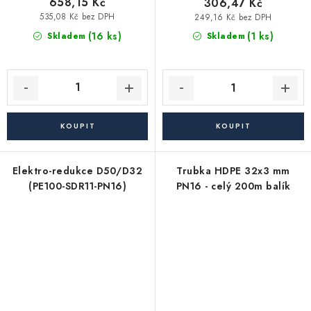
658,15 Kč
306,47 Kč
535,08 Kč bez DPH
249,16 Kč bez DPH
(16 ks)
(1 ks)
Skladem
Skladem
Elektro-redukce D50/D32
Trubka HDPE 32x3 mm
(PE100-SDR11-PN16)
PN16 - celý 200m balík