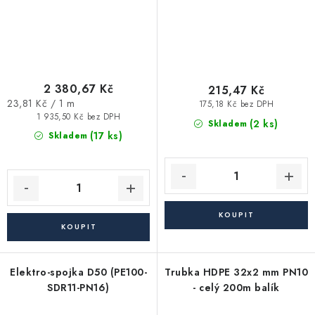
2 380,67 Kč
215,47 Kč
Měrná
23,81 Kč / 1 m
175,18 Kč bez DPH
cena:
1 935,50 Kč bez DPH
(2 ks)
Skladem
(17 ks)
Skladem
Elektro-spojka D50 (PE100-
Trubka HDPE 32x2 mm PN10
SDR11-PN16)
- celý 200m balík