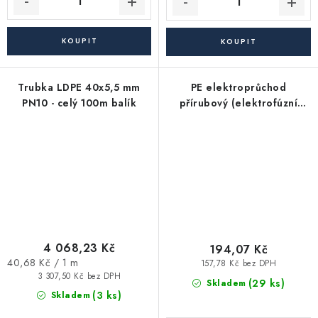
Trubka LDPE 40x5,5 mm
PE elektroprůchod
PN10 - celý 100m balík
přírubový (elektrofúzní
přechod s přírubou) PE100 /
PN16 / SDR11 - 50
4 068,23 Kč
194,07 Kč
Měrná
40,68 Kč / 1 m
157,78 Kč bez DPH
cena:
3 307,50 Kč bez DPH
(29 ks)
Skladem
(3 ks)
Skladem