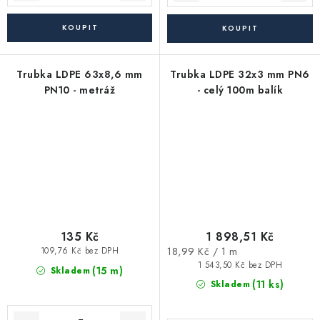
Trubka LDPE 63x8,6 mm
Trubka LDPE 32x3 mm PN6
PN10 - metráž
- celý 100m balík
135 Kč
1 898,51 Kč
Měrná
18,99 Kč / 1 m
109,76 Kč bez DPH
cena:
1 543,50 Kč bez DPH
(15 m)
Skladem
(11 ks)
Skladem