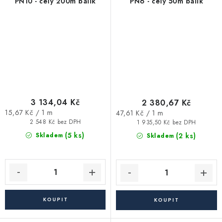
PN10 - celý 200m balík
PN6 - celý 50m balík
3 134,04 Kč
2 380,67 Kč
Měrná
Měrná
15,67 Kč / 1 m
47,61 Kč / 1 m
cena:
cena:
2 548 Kč bez DPH
1 935,50 Kč bez DPH
(5 ks)
(2 ks)
Skladem
Skladem