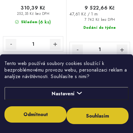
310,39 Kč
9 522,66 Kč
Měrná
47,61 Kč / 1 m
252,35 Kč bez DPH
cena:
7 742 Kč bez DPH
(6 ks)
Skladem
Dodání do týdne
Tento web používá soubory cookies sloužící k
bezproblémovému provozu webu, personalizaci reklam a
analýze návštěvnosti. Souhlasíte s nimi?
Trubka HDPE 50x3 mm PN10
Trubka LDPE 20x3 mm PN10
- celý 100m balík
- celý 200m balík
Nastavení
Odmítnout
Souhlasím