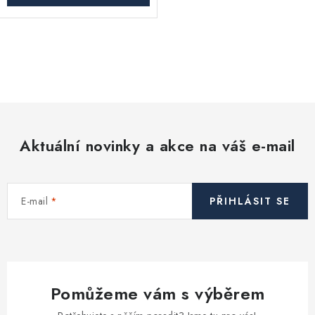
O
v
l
á
d
Aktuální novinky a akce na váš e-mail
a
c
í
E-mail
PŘIHLÁSIT SE
p
r
v
k
y
Pomůžeme vám s výběrem
v