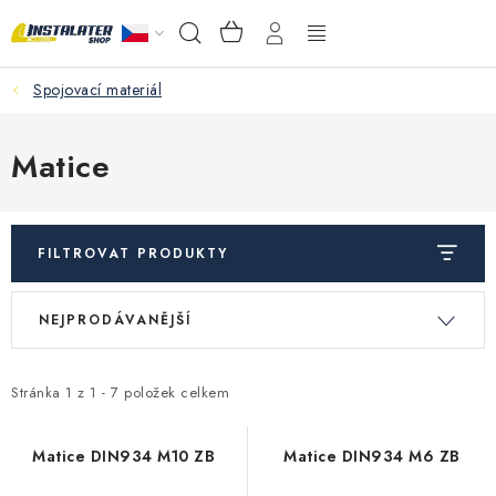
Přejít
NÁKUPNÍ
Hledat
na
KOŠÍK
obsah
Spojovací materiál
VELKOOBCHOD
PORADŇA
Matice
PRODEJNA
FILTROVAT PRODUKTY
Instalační materiál
V
Ř
NEJPRODÁVANĚJŠÍ
ý
a
Podlahové vytápění
p
z
Ventily a armatury
i
e
Stránka
1
z
1
-
7
položek celkem
s
n
Měření a regulace
p
í
Matice DIN934 M10 ZB
Matice DIN934 M6 ZB
r
p