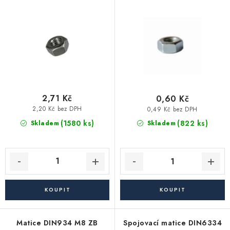
Vytápění a chlazení
o
r
d
o
Komíny a kouřovody
u
d
k
u
Čerpadla a vodárny
t
k
ů
t
Filtrování vody
ů
2,71 Kč
0,60 Kč
2,20 Kč bez DPH
0,49 Kč bez DPH
Zahrada a závlaha
(1580 ks)
(822 ks)
Skladem
Skladem
Větrání a rekuperace
Koupelna a sanita
Spojovací materiál
Matice DIN934 M8 ZB
Spojovací matice DIN6334