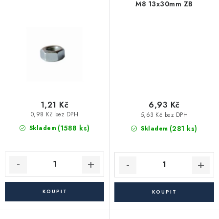
Akce, Slevy
M8 13x30mm ZB
Kontakty
Poštovné a doprava
Obchodní podmínky
Reklamační podmínky
Pravidla ochrany osobních údajů (GDPR)
Obchodní podmínky půjčovny nářadí
Moje objednávka
1,21 Kč
6,93 Kč
0,98 Kč bez DPH
5,63 Kč bez DPH
(1588 ks)
(281 ks)
Skladem
Skladem