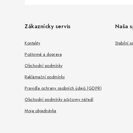
Z
á
Zákaznícky servis
Naša s
p
a
Kontakty
Stabilní 
t
Poštovné a doprava
í
Obchodní podmínky
Reklamační podmínky
Pravidla ochrany osobních údajů (GDPR)
Obchodní podmínky půjčovny nářadí
Moje objednávka