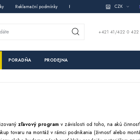
CZK
ky
Reklamační podmínky
Pravidla ochrany osobních údajů (
+421 41/422 0 422
PORADŇA
PRODEJNA
lizovaný
zľavový program
v závislosti od toho, na akú činno
nákup tovaru na montáž v rámci podnikania (živnosť alebo mont