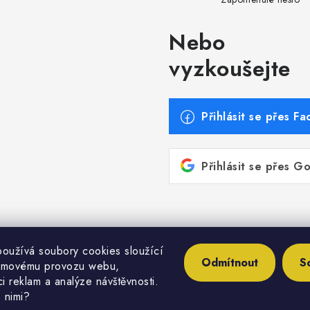
Nebo
vyzkoušejte
Přihlásit se přes F
Přihlásit se přes G
oužívá soubory cookies sloužící
aciatechnika.sk/
https://www.etaenergy.eu/
https://ww
Odmítnout
S
émovému provozu webu,
i reklam a analýze návštěvnosti.
 nimi?