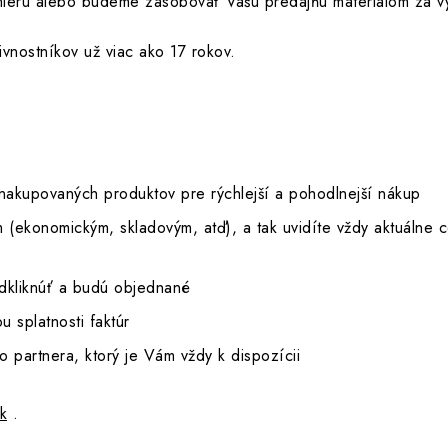
mieru alebo budeme zásobovať Vašu predajňu materiálom za 
vnostníkov už viac ako 17 rokov.
akupovaných produktov pre rýchlejší a pohodlnejší nákup
(ekonomickým, skladovým, atď), a tak uvidíte vždy aktuálne c
dkliknúť a budú objednané
u splatnosti faktúr
partnera, ktorý je Vám vždy k dispozícii
k
.