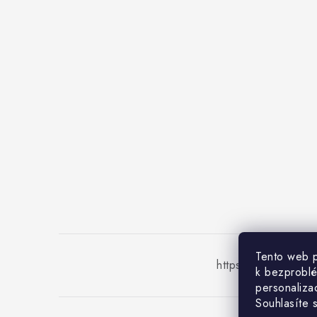
Tento web p
https://www.ohriev
k bezprobl
personalizac
Souhlasíte s