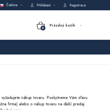
Čeština
GDPR)
Obchodní podmínky půjčovny nářadí
Moje objednávka
Přihlášení
Registrace
NÁKUPNÍ
Prázdný košík
KOŠÍK
sť vyžadujete nákup tovaru. Poskytneme Vám zľavu
ážna firma) alebo o nákup tovaru na ďalší predaj.