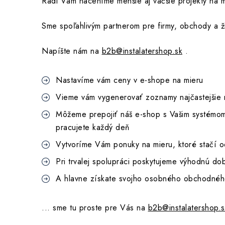
Radi Vám naceníme menšie aj väčšie projekty na 
Sme spoľahlivým partnerom pre firmy, obchody a ži
Napíšte nám na
b2b@instalatershop.sk
.
Nastavíme vám ceny v e-shope na mieru
Vieme vám vygenerovať zoznamy najčastejšie n
Môžeme prepojiť náš e-shop s Vašim systémom 
pracujete každý deň
Vytvoríme Vám ponuky na mieru, ktoré stačí o
Pri trvalej spolupráci poskytujeme výhodnú dob
A hlavne získate svojho osobného obchodného 
... sme tu proste pre Vás na
b2b@instalatershop.s