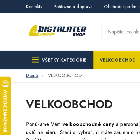
Přejít
Kontakty
Poštovné a doprava
Obchodní podmín
na
obsah
VŠETKY KATEGÓRIE
VELKOOBCHOD
Domů
VELKOOBCHOD
VELKOOBCHOD
Ponúkame Vám
veľkoobchodné ceny
a persona
ušitú na mieru. Stačí si vybrať, či máte záujem o 