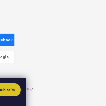
acebook
oogle
w.fajninstalater.eu/
ouhlasím