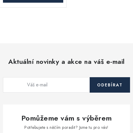
O
v
l
á
d
Aktuální novinky a akce na váš e-mail
a
c
í
ODEBÍRAT
p
r
v
k
Pomůžeme vám s výběrem
y
v
Potřebujete s něčím poradit? Jsme tu pro vás!