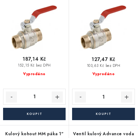
Vytápění a chlazení
o
r
d
o
Komíny a kouřovody
u
d
k
u
Čerpadla a vodárny
t
k
ů
t
Filtrování vody
ů
187,14 Kč
127,47 Kč
152,15 Kč bez DPH
103,63 Kč bez DPH
Zahrada a závlaha
Vyprodáno
Vyprodáno
Větrání a rekuperace
Koupelna a sanita
Spojovací materiál
Kulový kohout MM páka 1"
Ventil kulový Advance voda