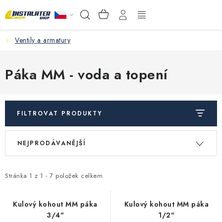
Přejít
NÁKUPNÍ
Hledat
na
KOŠÍK
obsah
Ventily a armatury
VELKOOBCHOD
PORADŇA
Páka MM - voda a topení
PRODEJNA
FILTROVAT PRODUKTY
Instalační materiál
V
Ř
NEJPRODÁVANĚJŠÍ
ý
a
Podlahové vytápění
p
z
Ventily a armatury
i
e
Stránka
1
z
1
-
7
položek celkem
s
n
Měření a regulace
p
í
Kulový kohout MM páka
Kulový kohout MM páka
3/4"
1/2"
r
p