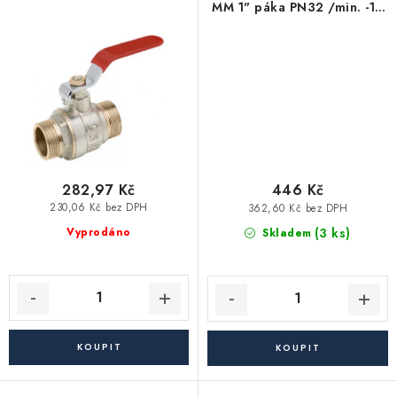
Akce, Slevy
MM 1" páka PN32 /min. -10
max. +120 °C/
celopochromovaný
Kontakty
Poštovné a doprava
Obchodní podmínky
Reklamační podmínky
Pravidla ochrany osobních údajů (GDPR)
Obchodní podmínky půjčovny nářadí
Moje objednávka
282,97 Kč
446 Kč
230,06 Kč bez DPH
362,60 Kč bez DPH
(3 ks)
Vyprodáno
Skladem