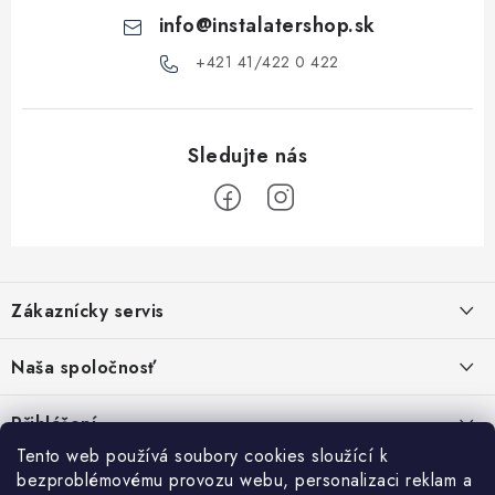
ý
info
@
instalatershop.sk
p
i
+421 41/422 0 422
s
u
Z
á
Zákaznícky servis
p
a
Kontakty
Naša spoločnosť
t
Poštovné a doprava
í
Stabilní společnost od roku 2009
Přihlášení
Obchodní podmínky
Tento web používá soubory cookies sloužící k
bezproblémovému provozu webu, personalizaci reklam a
Vyhledávání
Reklamační podmínky