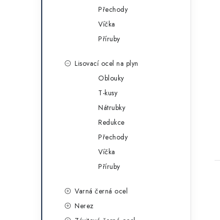
Přechody
Víčka
Příruby
Lisovací ocel na plyn
Oblouky
T-kusy
Nátrubky
Redukce
Přechody
Víčka
Příruby
Varná černá ocel
Nerez