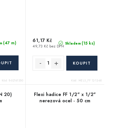
61,17 Kč
(47 m)
(15 ks)
m
Skladem
49,73 Kč bez DPH
Kód:
8-02161350
Kód:
MELS_FF 12-12-60
N 20)
Flexi hadice FF 1/2" x 1/2"
m
nerezová ocel - 50 cm