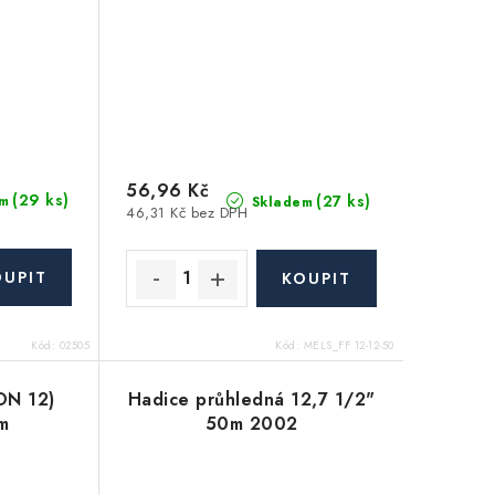
56,96 Kč
(29 ks)
(27 ks)
m
Skladem
46,31 Kč bez DPH
Kód:
02505
Kód:
MELS_FF 12-12-50
DN 12)
Hadice průhledná 12,7 1/2"
m
50m 2002