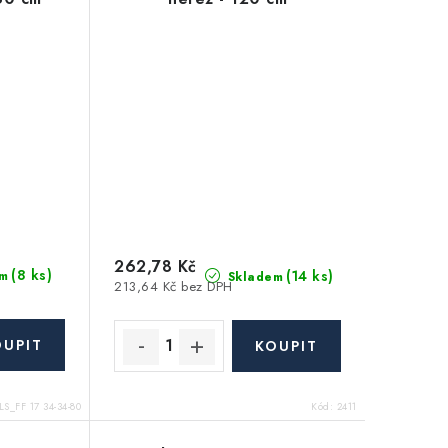
262,78 Kč
(8 ks)
(14 ks)
m
Skladem
213,64 Kč bez DPH
S_FF 17 34-34-80
Kód:
2411