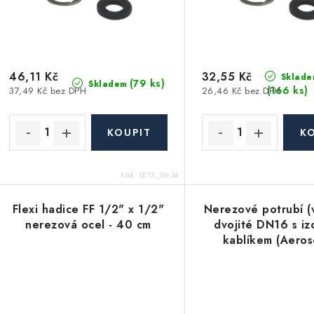
r
r
o
o
d
d
u
46,11 Kč
32,55 Kč
Sklade
(79 ks)
Skladem
(166 ks)
37,49 Kč bez DPH
26,46 Kč bez DPH
u
k
k
t
ů
ů
Kód:
SETX_SN-34
Flexi hadice FF 1/2" x 1/2"
Nerezové potrubí (
nerezová ocel - 40 cm
dvojité DN16 s izo
kablíkem (Aeros