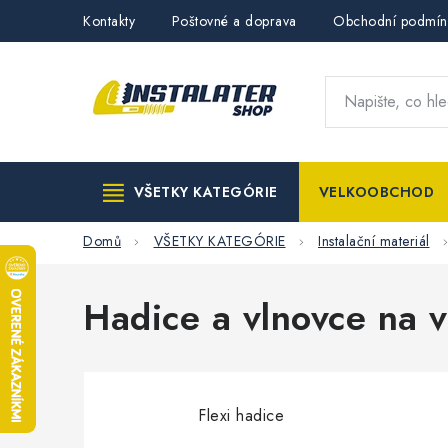
Přejít
Kontakty
Poštovné a doprava
Obchodní podmín
na
obsah
VŠETKY KATEGÓRIE
VELKOOBCHOD
Domů
VŠETKY KATEGÓRIE
Instalační materiál
Hadice a vlnovce na v
Flexi hadice