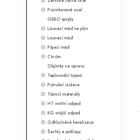
Závitová černá ocel
Pozinkovaná ocel
GEBO spojky
Lisovací měď na plyn
Lisovací měď
Pájecí měď
Chróm
Objímky na opravu
Teplovodní topení
Potrubní izolace
Těsnicí materiály
HT vnitřní odpad
KG vnější odpad
Odhlučněná kanalizace
Šachty a poklopy