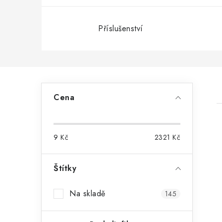
Příslušenství
P
Cena
o
s
9
Kč
2321
Kč
t
r
Štítky
i
a
Na skladě
145
n