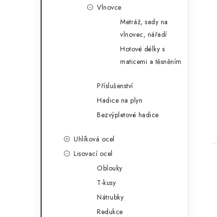
Vlnovce
Metráž, sady na
vlnovec, nářadí
Hotové délky s
maticemi a těsněním
Příslušenství
Hadice na plyn
Bezvýpletové hadice
Uhlíková ocel
Lisovací ocel
Oblouky
T-kusy
Nátrubky
Redukce