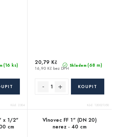
20,79 Kč
(16 ks)
(68 m)
m
Skladem
16,90 Kč bez DPH
Kód:
2304
Kód:
120021350
" x 1/2"
Vlnovec FF 1" (DN 20)
100 cm
nerez - 40 cm