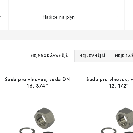
Hadice na plyn
Ř
NEJPRODÁVANĚJŠÍ
NEJLEVNĚJŠÍ
NEJDRAŽ
a
V
z
Sada pro vlnovec, voda DN
Sada pro vlnovec,
ý
e
16, 3/4"
12, 1/2"
p
n
í
s
p
p