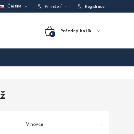
Čeština
GDPR)
Obchodní podmínky půjčovny nářadí
Moje objednávka
Přihlášení
Registrace
NÁKUPNÍ
Prázdný košík
KOŠÍK
áž
Vlnovce