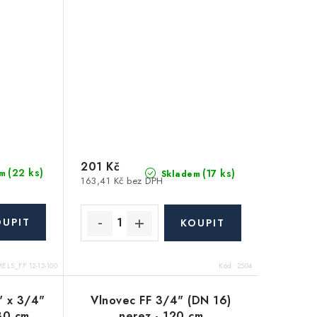
201 Kč
(22 ks)
(17 ks)
m
Skladem
163,41 Kč bez DPH
ELS_FF 12-12-100
Kód:
2504
" x 3/4"
Vlnovec FF 3/4" (DN 16)
80 cm
nerez - 120 cm