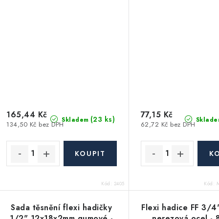
165,44 Kč
77,15 Kč
(23 ks)
Skladem
Sklade
134,50 Kč bez DPH
62,72 Kč bez DPH
Kód:
2405
Kód:
M
Sada těsnění flexi hadičky
Flexi hadice FF 3/4
1/2" 12x18x2mm gumové -
nerezová ocel - 