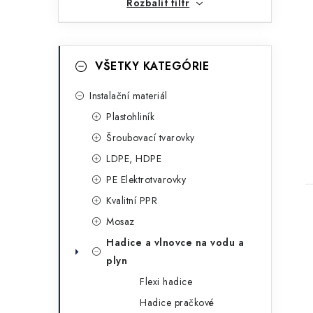
n
Rozbalit filtr
í
p
K
Přeskočit
VŠETKY KATEGÓRIE
kategorie
a
a
t
Instalační materiál
n
Plastohliník
e
e
Šroubovací tvarovky
g
t
l
LDPE, HDPE
o
PE Elektrotvarovky
r
Kvalitní PPR
i
Mosaz
e
Hadice a vlnovce na vodu a
plyn
Flexi hadice
Hadice pračkové