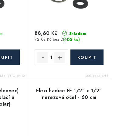
88,60 Kč
m
Skladem
(105 ks)
72,03 Kč bez DPH
Kód:
SETX_SN-12
Kód:
SETX_SN-1
vlnovec)
Flexi hadice FF 1/2" x 1/2"
lací a
nerezová ocel - 60 cm
olar)