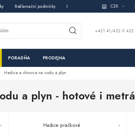
CZK
ky
Reklamační podmínky
Pravidla ochrany osobních údajů (
+421 41/422 0 422
PORADŇA
PRODEJNA
Hadice a vlnovce na vodu a plyn
odu a plyn - hotové i metr
Hadice pračkové