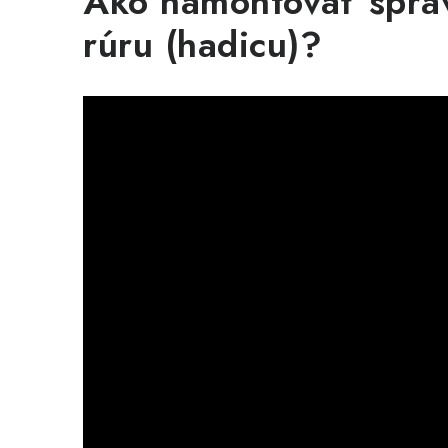
Ako namontovať sprá
rúru (hadicu)?