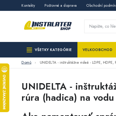
Přejít
Kontakty
Poštovné a doprava
Obchodní podmín
na
obsah
VŠETKY KATEGÓRIE
VELKOOBCHOD
Domů
UNIDELTA - inštruktážne videá - LDPE, HDPE, P
UNIDELTA - inštruktá
rúra (hadica) na vodu