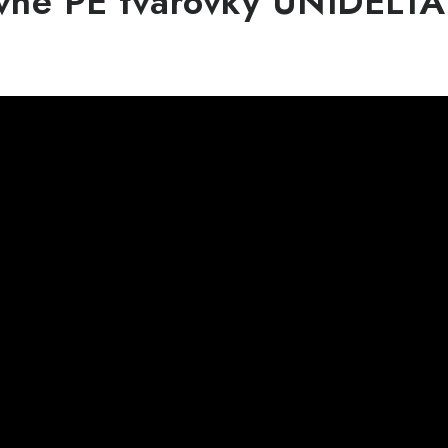
vne PE tvarovky UNIDELT