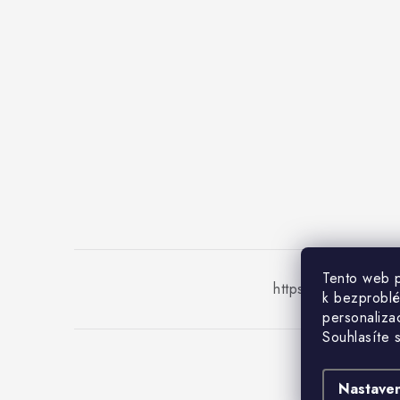
Tento web p
https://www.ohriev
k bezprobl
personalizac
Souhlasíte s
Co
Nastaven