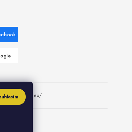
acebook
oogle
w.fajninstalater.eu/
ouhlasím
ies