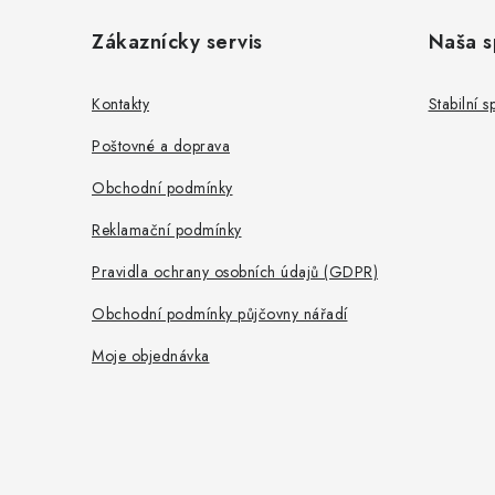
á
Zákaznícky servis
Naša s
p
a
Kontakty
Stabilní 
t
Poštovné a doprava
í
Obchodní podmínky
Reklamační podmínky
Pravidla ochrany osobních údajů (GDPR)
Obchodní podmínky půjčovny nářadí
Moje objednávka