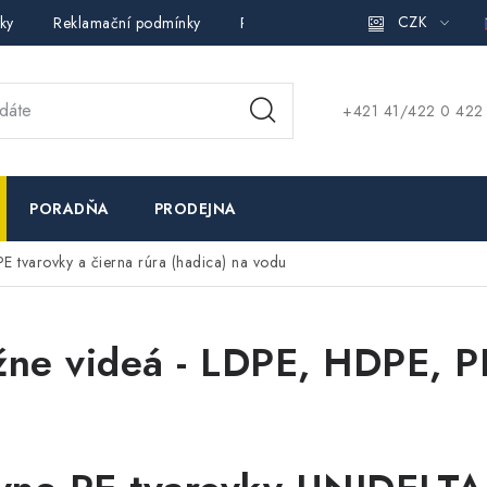
CZK
ky
Reklamační podmínky
Pravidla ochrany osobních údajů (
+421 41/422 0 422
PORADŇA
PRODEJNA
E tvarovky a čierna rúra (hadica) na vodu
žne videá - LDPE, HDPE, PE