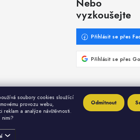
Nebo
vyzkoušejte
Přihlásit se přes F
Přihlásit se přes G
oužívá soubory cookies sloužící
aciatechnika.sk/
https://www.etaenergy.eu/
https://ww
Odmítnout
S
émovému provozu webu,
i reklam a analýze návštěvnosti.
 nimi?
pyright 2026
Inštalatérshop
. Všechna práva vyhrazena.
Upravit nastavení cook
í