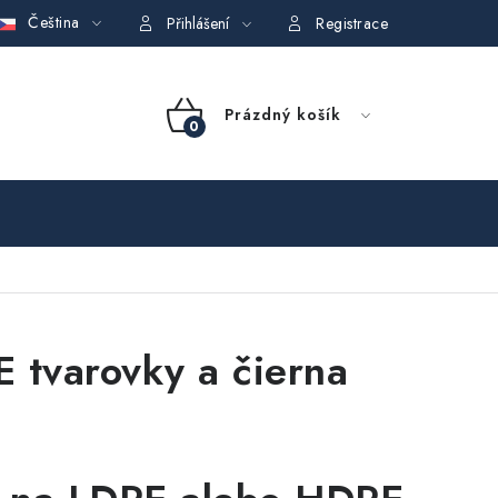
Čeština
GDPR)
Obchodní podmínky půjčovny nářadí
Moje objednávka
Přihlášení
Registrace
NÁKUPNÍ
Prázdný košík
KOŠÍK
 tvarovky a čierna