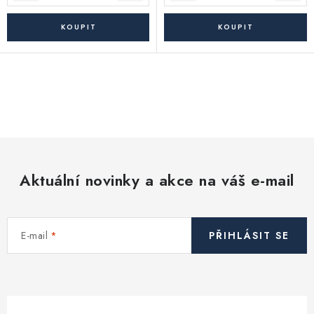
O
v
l
á
d
Aktuální novinky a akce na váš e-mail
a
c
í
E-mail
PŘIHLÁSIT SE
p
r
v
k