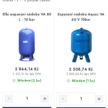
i
e
Stránka
1
z
1
-
4
položek celkem
Vytápění a chlazení
s
n
p
í
Elbi expanzní nádoba VA 80
Expanzní nádoba Aquas VA
Komíny a kouřovody
L - 10 bar
60 V 10bar
r
p
o
r
Čerpadla a vodárny
d
o
u
d
Filtrování vody
k
u
t
k
Zahrada a závlaha
ů
t
ů
2 844,14 Kč
2 508,74 Kč
Větrání a rekuperace
2 312,31 Kč bez DPH
2 039,63 Kč bez DPH
(2 ks)
(1 ks)
Skladem
Skladem
Koupelna a sanita
Spojovací materiál