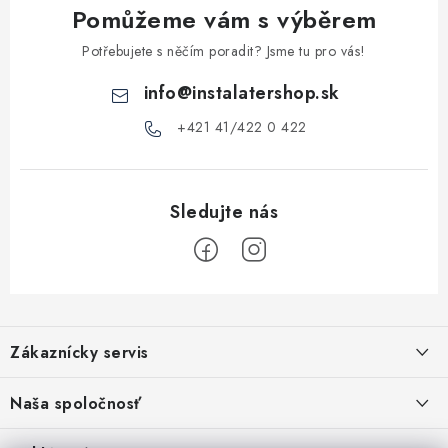
y
Pomůžeme vám s výběrem
v
ý
Potřebujete s něčím poradit? Jsme tu pro vás!
p
info
@
instalatershop.sk
i
s
+421 41/422 0 422
u
Z
á
Zákaznícky servis
p
a
Kontakty
Naša spoločnosť
t
Poštovné a doprava
í
Stabilní společnost od roku 2009