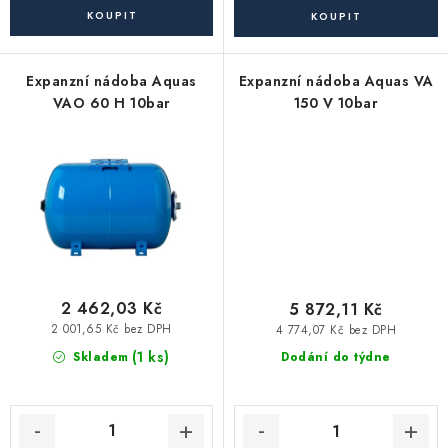
Akce, Slevy
Kontakty
Poštovné a doprava
Obchodní podmínky
Expanzní nádoba Aquas
Expanzní nádoba Aquas VA
Reklamační podmínky
VAO 60 H 10bar
150 V 10bar
Pravidla ochrany osobních údajů (GDPR)
Obchodní podmínky půjčovny nářadí
Moje objednávka
2 462,03 Kč
5 872,11 Kč
2 001,65 Kč bez DPH
4 774,07 Kč bez DPH
(1 ks)
Skladem
Dodání do týdne