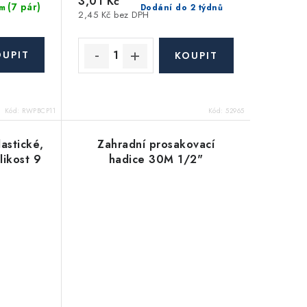
3,01 Kč
(7 pár)
Dodání do 2 týdnů
m
2,45 Kč bez DPH
Kód:
RWPBCP11
Kód:
52965
lastické,
Zahradní prosakovací
likost 9
hadice 30M 1/2"