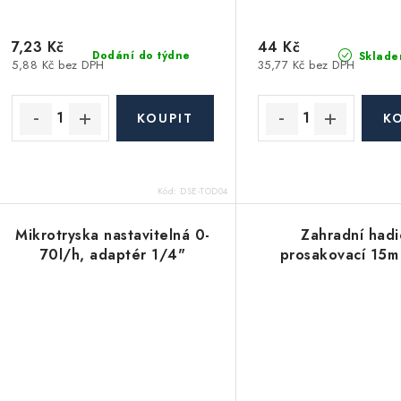
7,23 Kč
44 Kč
Dodání do týdne
Sklade
5,88 Kč bez DPH
35,77 Kč bez DPH
Kód:
DSE-TOD04
Mikrotryska nastavitelná 0-
Zahradní hadi
70l/h, adaptér 1/4"
prosakovací 15m