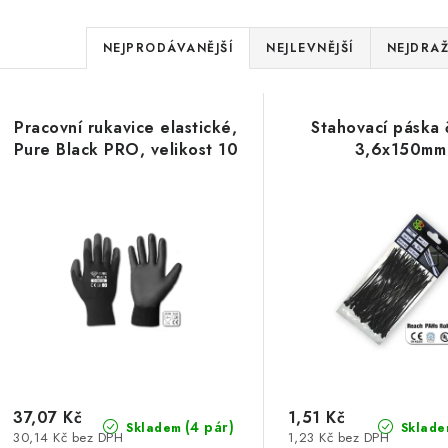
Ř
NEJPRODÁVANĚJŠÍ
NEJLEVNĚJŠÍ
NEJDRAŽ
a
V
z
Pracovní rukavice elastické,
Stahovací páska 
ý
e
Pure Black PRO, velikost 10
3,6x150mm
p
n
í
s
p
p
r
r
o
o
d
d
u
37,07 Kč
1,51 Kč
(4 pár)
Skladem
Sklade
30,14 Kč bez DPH
1,23 Kč bez DPH