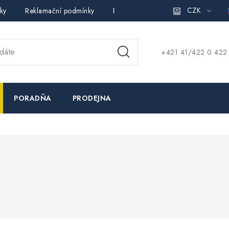
CZK
ky
Reklamační podmínky
Pravidla ochrany osobních údajů (
+421 41/422 0 422
PORADŇA
PRODEJNA