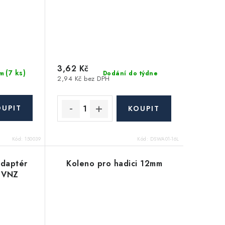
3,62 Kč
(7 ks)
Dodání do týdne
m
2,94 Kč bez DPH
Kód:
150039
Kód:
DSWA01-16L
adaptér
Koleno pro hadici 12mm
" VNZ