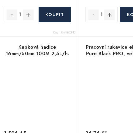
u
k
k
t
ů
ů
Kód:
RWPBCP10
Kapková hadice
Pracovní rukavice e
16mm/50cm 100M 2,5L/h.
Pure Black PRO, vel