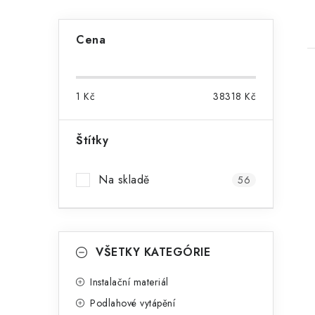
P
Cena
o
s
1
Kč
38318
Kč
t
r
Štítky
i
a
Na skladě
56
n
n
K
í
Přeskočit
VŠETKY KATEGÓRIE
kategorie
a
p
t
Instalační materiál
a
Podlahové vytápění
e