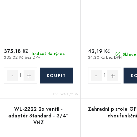
375,18 Kč
42,19 Kč
Dodání do týdne
Sklade
305,02 Kč bez DPH
34,30 Kč bez DPH
Kód:
WAD1/2075
WL-2222 2x ventil -
Zahradní pistole G
adaptér Standard - 3/4"
dvoufunkčn
VNZ