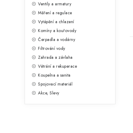
n
Ventily a armatury
g
e
Měření a regulace
o
t
Vytápění a chlazení
l
r
Komíny a kouřovody
i
Čerpadla a vodárny
e
Filtrování vody
Zahrada a závlaha
Větrání a rekuperace
Koupelna a sanita
Spojovací materiál
Akce, Slevy