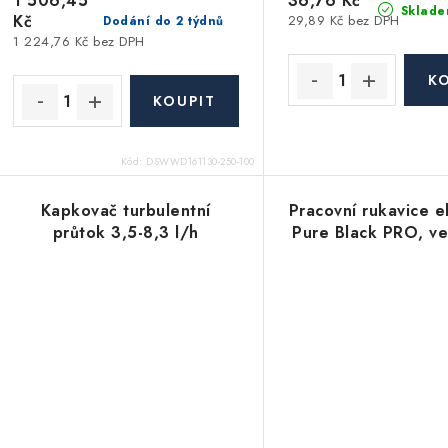
1 506,45
36,76 Kč
Sklade
Kč
29,89 Kč bez DPH
Dodání do 2 týdnů
1 224,76 Kč bez DPH
Kód:
DSWWD161130-250-100
Kapkovač turbulentní
Pracovní rukavice e
průtok 3,5-8,3 l/h
Pure Black PRO, ve