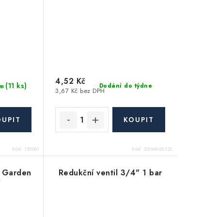
4,52 Kč
(11 ks)
Dodání do týdne
m
3,67 Kč bez DPH
Kód:
150061
Kód:
DSWA02-12L
F Garden
Redukční ventil 3/4" 1 bar
í