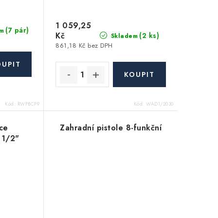
1 059,25
(7 pár)
m
Kč
(2 ks)
Skladem
861,18 Kč bez DPH
Kód:
RWPBCP9
Kód:
WAD1/2030
ce
Zahradní pistole 8-funkční
 1/2"