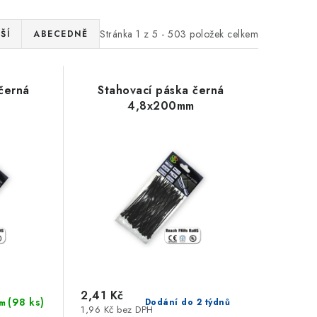
Stránka
1
z
5
-
503
položek celkem
ŠÍ
ABECEDNĚ
černá
Stahovací páska černá
4,8x200mm
2,41 Kč
(98 ks)
Dodání do 2 týdnů
m
1,96 Kč bez DPH