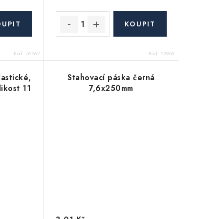
Kód:
52962
Kód:
52963
lastické,
Stahovací páska černá
ikost 11
7,6x250mm