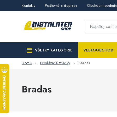
Přejít
Kontakty
Poštovné a doprava
Obchodní podmín
na
obsah
VŠETKY KATEGÓRIE
VELKOOBCHOD
Domů
Prodávané značky
Bradas
Bradas