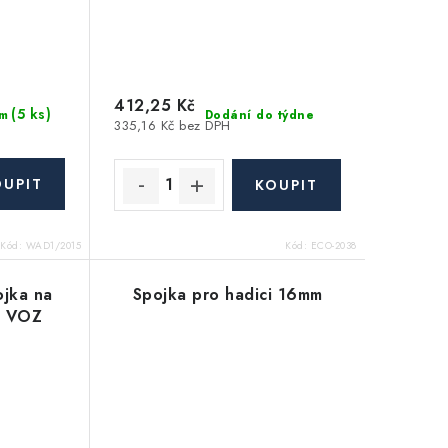
412,25 Kč
(5 ks)
Dodání do týdne
m
335,16 Kč bez DPH
Kód:
WAD1/2015
Kód:
ECO-2038
ojka na
Spojka pro hadici 16mm
" VOZ