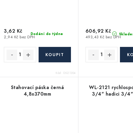
3,62 Kč
606,92 Kč
Dodání do týdne
Sklade
2,94 Kč bez DPH
493,43 Kč bez DPH
Kód:
DSZ-1304
Stahovací páska černá
WL-2121 rychlosp
4,8x370mm
3/4" hadici 3/4