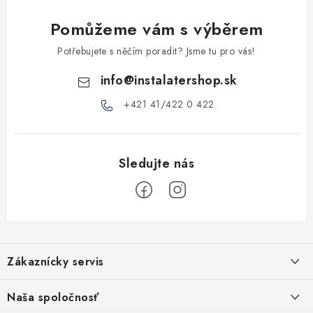
y
Pomůžeme vám s výběrem
v
ý
Potřebujete s něčím poradit? Jsme tu pro vás!
p
info
@
instalatershop.sk
i
s
+421 41/422 0 422
u
Z
á
Zákaznícky servis
p
a
Kontakty
Naša spoločnosť
t