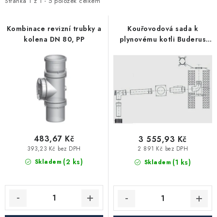
i
e
Stránka
1
z
1
-
5
položek celkem
Vytápění a chlazení
s
n
p
í
Kombinace revizní trubky a
Kouřovodová sada k
Komíny a kouřovody
kolena DN 80, PP
plynovému kotli Buderus
r
p
GA, DN 80, PP
o
r
Čerpadla a vodárny
d
o
u
d
Filtrování vody
k
u
t
k
Zahrada a závlaha
ů
t
ů
483,67 Kč
3 555,93 Kč
Větrání a rekuperace
393,23 Kč bez DPH
2 891 Kč bez DPH
(2 ks)
(1 ks)
Skladem
Skladem
Koupelna a sanita
Spojovací materiál