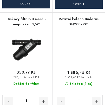
Akce, Slevy
Kontakty
Poštovné a doprava
Obchodní podmínky
Diskový filtr 120 mesh -
Revizní koleno Buderus
Reklamační podmínky
vnější závit 3/4"
DN200/90°
Pravidla ochrany osobních údajů (GDPR)
Obchodní podmínky půjčovny nářadí
Moje objednávka
350,77 Kč
1 886,45 Kč
285,18 Kč bez DPH
1 533,70 Kč bez DPH
(1 ks)
Dodání do týdne
Skladem