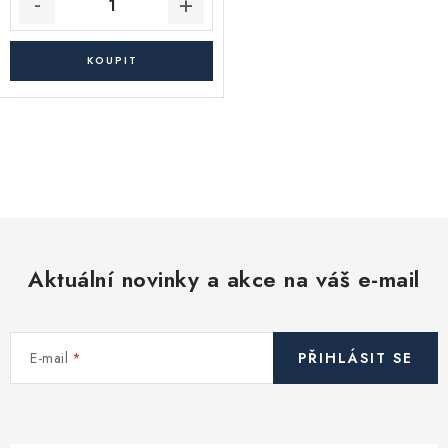
O
v
l
á
d
Aktuální novinky a akce na váš e-mail
a
c
í
E-mail
PŘIHLÁSIT SE
p
r
v
k