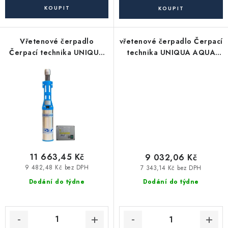
Akce, Slevy
Kontakty
Poštovné a doprava
Obchodní podmínky
Vřetenové čerpadlo
vřetenové čerpadlo Čerpací
Reklamační podmínky
Čerpací technika UNIQUA
technika UNIQUA AQUA
AQUA J80/36/20m kabel
T60/56 15m kabel
Pravidla ochrany osobních údajů (GDPR)
Obchodní podmínky půjčovny nářadí
Moje objednávka
11 663,45 Kč
9 032,06 Kč
9 482,48 Kč bez DPH
7 343,14 Kč bez DPH
Dodání do týdne
Dodání do týdne