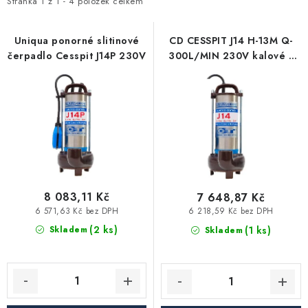
i
e
Stránka
1
z
1
-
4
položek celkem
Vytápění a chlazení
s
n
p
í
Uniqua ponorné slitinové
CD CESSPIT J14 H-13M Q-
Komíny a kouřovody
čerpadlo Cesspit J14P 230V
300L/MIN 230V kalové s
r
p
řezacím zařízením
o
r
Čerpadla a vodárny
d
o
u
d
Filtrování vody
k
u
t
k
Zahrada a závlaha
ů
t
ů
8 083,11 Kč
7 648,87 Kč
Větrání a rekuperace
6 571,63 Kč bez DPH
6 218,59 Kč bez DPH
(2 ks)
(1 ks)
Skladem
Skladem
Koupelna a sanita
Spojovací materiál