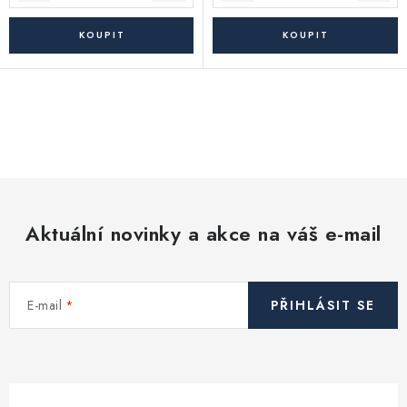
O
v
l
á
d
Aktuální novinky a akce na váš e-mail
a
c
í
E-mail
PŘIHLÁSIT SE
p
r
v
k