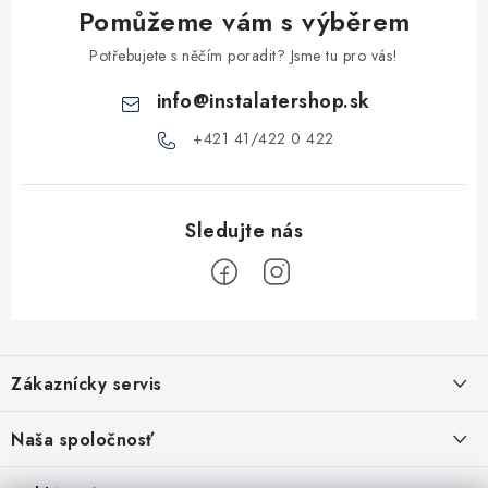
y
Pomůžeme vám s výběrem
v
ý
Potřebujete s něčím poradit? Jsme tu pro vás!
p
info
@
instalatershop.sk
i
s
+421 41/422 0 422
u
Z
á
Zákaznícky servis
p
a
Kontakty
Naša spoločnosť
t
Poštovné a doprava
í
Stabilní společnost od roku 2009