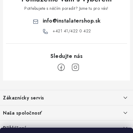
v
ý
Potřebujete s něčím poradit? Jsme tu pro vás!
p
info
@
instalatershop.sk
i
s
+421 41/422 0 422
u
Z
á
Zákaznícky servis
p
a
Kontakty
Naša spoločnosť
t
Poštovné a doprava
í
Stabilní společnost od roku 2009
Přihlášení
Obchodní podmínky