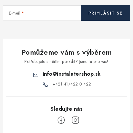
Vytápění a chlazení
E-mail
PŘIHLÁSIT SE
Komíny a kouřovody
Čerpadla a vodárny
Pomůžeme vám s výběrem
Filtrování vody
Potřebujete s něčím poradit? Jsme tu pro vás!
Zahrada a závlaha
info
@
instalatershop.sk
+421 41/422 0 422
Větrání a rekuperace
Koupelna a sanita
Spojovací materiál