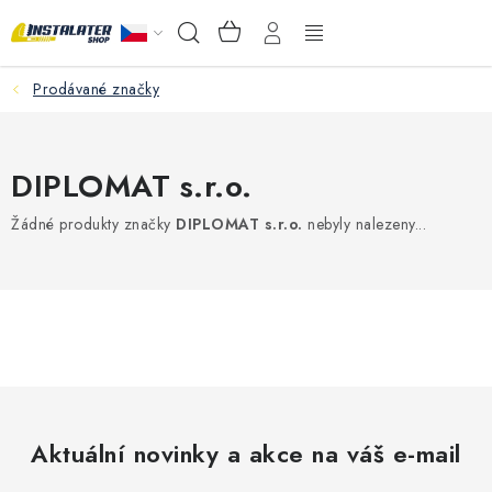
Přejít
NÁKUPNÍ
Hledat
na
KOŠÍK
obsah
Prodávané značky
VELKOOBCHOD
PORADŇA
DIPLOMAT s.r.o.
PRODEJNA
Žádné produkty značky
DIPLOMAT s.r.o.
nebyly nalezeny...
Instalační materiál
Podlahové vytápění
Ventily a armatury
Měření a regulace
Aktuální novinky a akce na váš e-mail