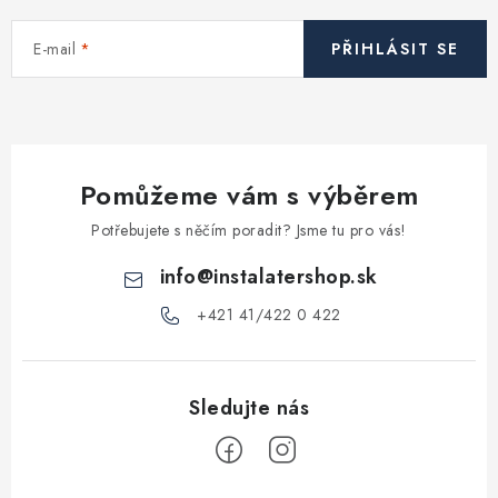
Vytápění a chlazení
E-mail
PŘIHLÁSIT SE
Komíny a kouřovody
Čerpadla a vodárny
Pomůžeme vám s výběrem
Filtrování vody
Potřebujete s něčím poradit? Jsme tu pro vás!
Zahrada a závlaha
info
@
instalatershop.sk
+421 41/422 0 422
Větrání a rekuperace
Koupelna a sanita
Spojovací materiál