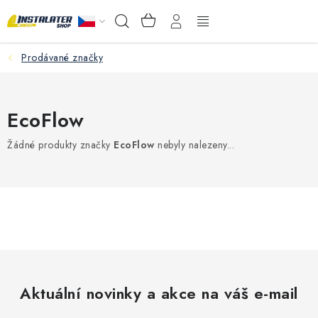
Přejít
NÁKUPNÍ
Hledat
na
KOŠÍK
obsah
Prodávané značky
VELKOOBCHOD
PORADŇA
EcoFlow
PRODEJNA
Žádné produkty značky
EcoFlow
nebyly nalezeny...
Instalační materiál
Podlahové vytápění
Ventily a armatury
Měření a regulace
Aktuální novinky a akce na váš e-mail