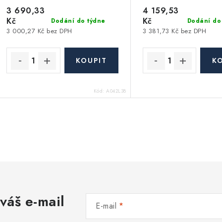
3 690,33
4 159,53
Kč
Kč
Dodání do týdne
Dodání do
3 000,27 Kč bez DPH
3 381,73 Kč bez DPH
Kód:
A042L38
O
v
á
váš e-mail
d
E-mail
a