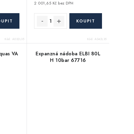
2 001,65 Kč bez DPH
Kód:
A032L35
Kód:
A042L35
quas VA
Expanzná nádoba ELBI 80L
H 10bar 67716