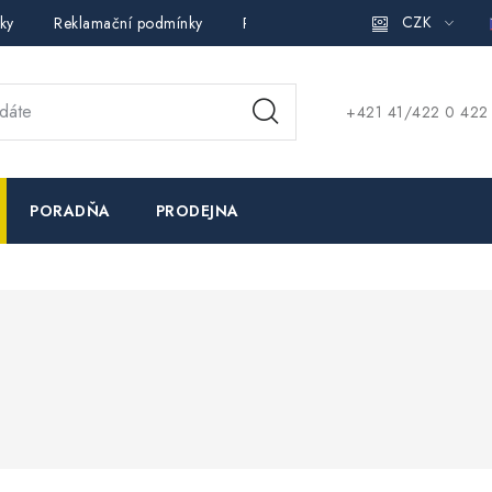
CZK
ky
Reklamační podmínky
Pravidla ochrany osobních údajů (
+421 41/422 0 422
PORADŇA
PRODEJNA