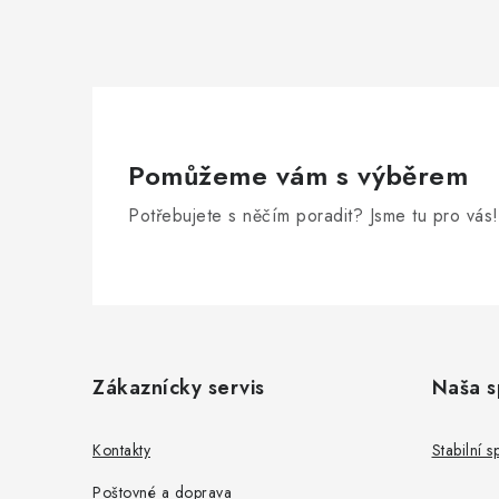
í
r
Pomůžeme vám s výběrem
Potřebujete s něčím poradit? Jsme tu pro vás!
Z
á
Zákaznícky servis
Naša s
i
p
a
Kontakty
Stabilní 
t
Poštovné a doprava