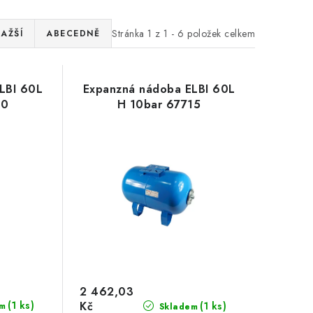
Stránka
1
z
1
-
6
položek celkem
AŽŠÍ
ABECEDNĚ
LBI 60L
Expanzná nádoba ELBI 60L
10
H 10bar 67715
2 462,03
(1 ks)
Kč
(1 ks)
m
Skladem