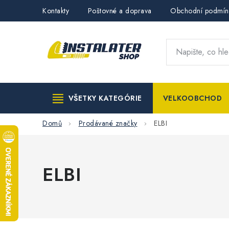
Přejít
Kontakty
Poštovné a doprava
Obchodní podmín
na
obsah
VŠETKY KATEGÓRIE
VELKOOBCHOD
Domů
Prodávané značky
ELBI
ELBI