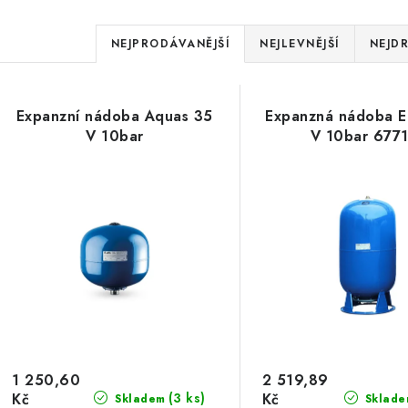
Ř
NEJPRODÁVANĚJŠÍ
NEJLEVNĚJŠÍ
NEJDR
a
V
z
Expanzní nádoba Aquas 35
Expanzná nádoba E
ý
e
V 10bar
V 10bar 677
p
n
í
s
p
p
r
r
o
o
d
d
u
1 250,60
2 519,89
Kč
Kč
(3 ks)
Skladem
Sklade