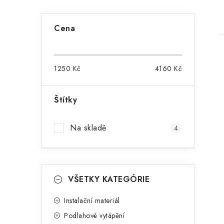
P
Cena
o
s
1250
Kč
4160
Kč
t
r
Štítky
i
a
Na skladě
4
n
n
K
í
Přeskočit
VŠETKY KATEGÓRIE
kategorie
a
p
t
Instalační materiál
a
Podlahové vytápění
e