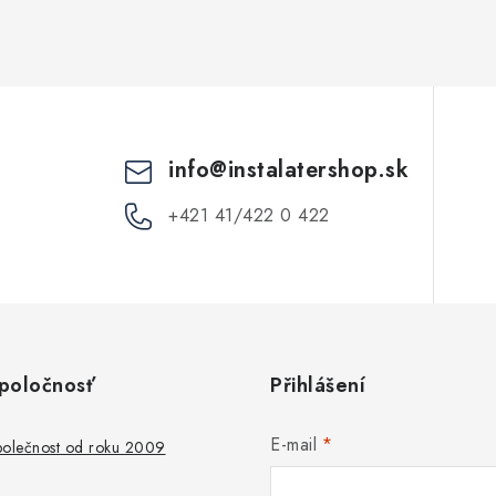
c
p
info
@
instalatershop.sk
v
k
+421 41/422 0 422
y
v
ý
p
poločnosť
Přihlášení
s
E-mail
společnost od roku 2009
u