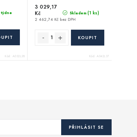
3 029,17
Kč
(1 ks)
 týdne
Skladem
2 462,74 Kč bez DPH
Kód:
A032L38
Kód:
A042L37
PŘIHLÁSIT SE