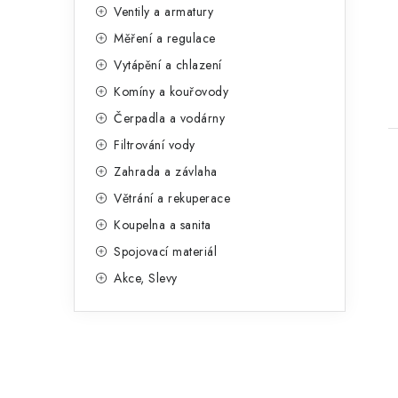
n
Ventily a armatury
g
e
Měření a regulace
o
t
Vytápění a chlazení
l
r
Komíny a kouřovody
i
Čerpadla a vodárny
e
Filtrování vody
Zahrada a závlaha
Větrání a rekuperace
Koupelna a sanita
Spojovací materiál
Akce, Slevy