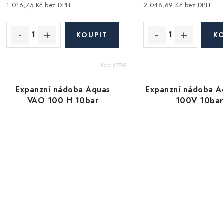
u
k
1 016,75 Kč bez DPH
2 048,69 Kč bez DPH
k
t
ů
ů
Kód:
67709
Expanzní nádoba Aquas
Expanzní nádoba A
VAO 100 H 10bar
100V 10bar