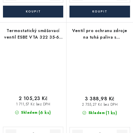
Termostatický směšovací
Ventil pro ochranu zdroje
ventil ESBE VTA 322 35-60
na tuhá paliva s
°C G 3/4"
nastavitelnou teplotou ESBE
VTC 422 50 - 70 °C
2 105,23 Kč
3 388,98 Kč
1 711,57 Kč bez DPH
2 755,27 Kč bez DPH
(6 ks)
(1 ks)
Skladem
Skladem