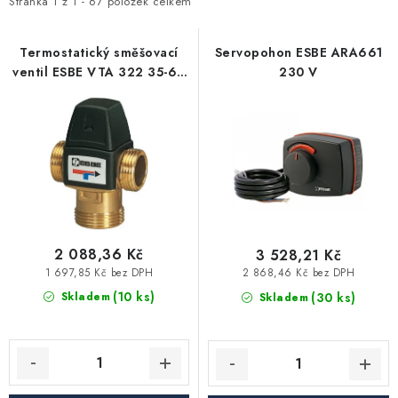
i
e
Stránka
1
z
1
-
67
položek celkem
Vytápění a chlazení
s
n
p
í
Termostatický směšovací
Servopohon ESBE ARA661
Komíny a kouřovody
ventil ESBE VTA 322 35-60
230 V
r
p
°C G 1"
o
r
Čerpadla a vodárny
d
o
u
d
Filtrování vody
k
u
t
k
Zahrada a závlaha
ů
t
ů
2 088,36 Kč
3 528,21 Kč
Větrání a rekuperace
1 697,85 Kč bez DPH
2 868,46 Kč bez DPH
(10 ks)
(30 ks)
Skladem
Skladem
Koupelna a sanita
Spojovací materiál