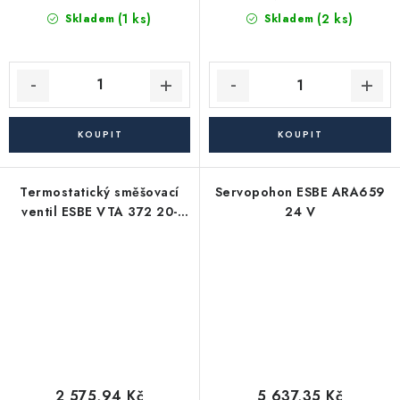
(1 ks)
(2 ks)
Skladem
Skladem
Termostatický směšovací
Servopohon ESBE ARA659
ventil ESBE VTA 372 20-
24 V
55°C G 1"
2 575,94 Kč
5 637,35 Kč