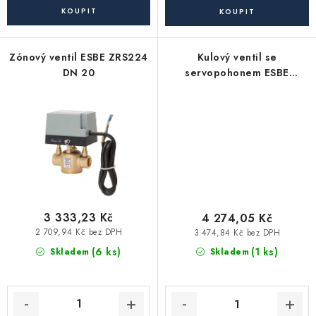
Akce, Slevy
Kontakty
Poštovné a doprava
Obchodní podmínky
Zónový ventil ESBE ZRS224
Kulový ventil se
Reklamační podmínky
DN 20
servopohonem ESBE
MBA132 G 1 1/4"
Pravidla ochrany osobních údajů (GDPR)
Obchodní podmínky půjčovny nářadí
Moje objednávka
3 333,23 Kč
4 274,05 Kč
2 709,94 Kč bez DPH
3 474,84 Kč bez DPH
(6 ks)
(1 ks)
Skladem
Skladem