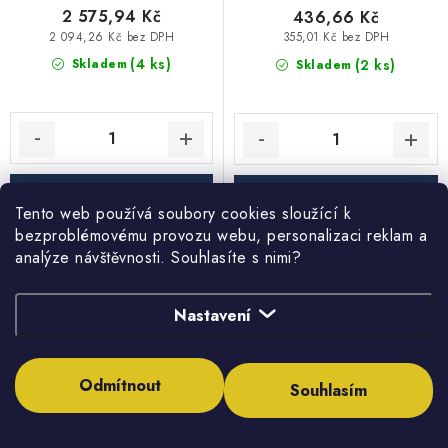
2 575,94 Kč
436,66 Kč
2 094,26 Kč bez DPH
355,01 Kč bez DPH
(4 ks)
(2 ks)
Skladem
Skladem
Tento web používá soubory cookies sloužící k
bezproblémovému provozu webu, personalizaci reklam a
analýze návštěvnosti. Souhlasíte s nimi?
Třícestný směšovací ventil
Třícestný směšovací ventil
ESBE VRG 131 20-6.3
ESBE VRG 131 50-40
Nastavení
Odmítnout
Souhlasím