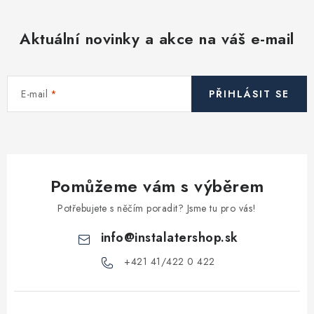
á
d
Aktuální novinky a akce na váš e-mail
a
c
í
E-mail
PŘIHLÁSIT SE
p
r
v
k
y
Pomůžeme vám s výběrem
v
ý
Potřebujete s něčím poradit? Jsme tu pro vás!
p
info
@
instalatershop.sk
i
s
+421 41/422 0 422
u