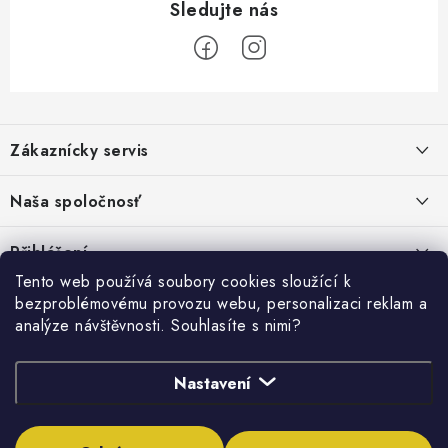
Z
á
Zákaznícky servis
p
a
Kontakty
Naša spoločnosť
t
Poštovné a doprava
í
Stabilní společnost od roku 2009
Přihlášení
Obchodní podmínky
Tento web používá soubory cookies sloužící k
E-mail
Vyhledávání
bezproblémovému provozu webu, personalizaci reklam a
Reklamační podmínky
analýze návštěvnosti. Souhlasíte s nimi?
Pravidla ochrany osobních údajů (GDPR)
https://www.ohrievaciatechnika.sk/
HLEDAT
https://www.etaenergy.eu/
Obchodní podmínky půjčovny nářadí
Nastavení
Heslo
https://www.fajninstalater.eu/
Moje objednávka