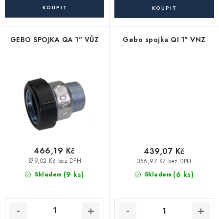
Akce, Slevy
Kontakty
Poštovné a doprava
Obchodní podmínky
GEBO SPOJKA QA 1" VŮZ
Gebo spojka QI 1" VNZ
Reklamační podmínky
Pravidla ochrany osobních údajů (GDPR)
Obchodní podmínky půjčovny nářadí
Moje objednávka
466,19 Kč
439,07 Kč
379,02 Kč bez DPH
356,97 Kč bez DPH
(9 ks)
(6 ks)
Skladem
Skladem