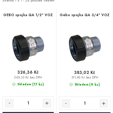
i
e
Stránka
1
z
1
-
26
položek celkem
Vytápění a chlazení
s
n
p
í
GEBO spojka QA 1/2" VOZ
Gebo spojka QA 3/4" VOZ
Komíny a kouřovody
r
p
o
r
Čerpadla a vodárny
d
o
u
d
Filtrování vody
k
u
t
k
Zahrada a závlaha
ů
t
ů
326,36 Kč
383,02 Kč
Větrání a rekuperace
265,33 Kč bez DPH
311,40 Kč bez DPH
(17 ks)
(9 ks)
Skladem
Skladem
Koupelna a sanita
Spojovací materiál