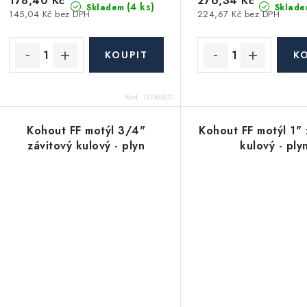
178,40 Kč
276,34 Kč
(4 ks)
Skladem
Sklade
145,04 Kč bez DPH
224,67 Kč bez DPH
Kód:
110005001
Kohout FF motýl 3/4"
Kohout FF motýl 1" 
závitový kulový - plyn
kulový - ply