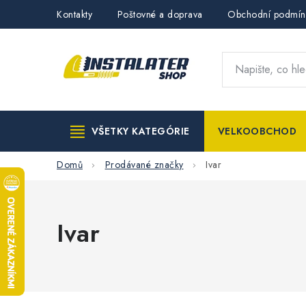
Přejít
Kontakty
Poštovné a doprava
Obchodní podmín
na
obsah
VŠETKY KATEGÓRIE
VELKOOBCHOD
Domů
Prodávané značky
Ivar
Ivar