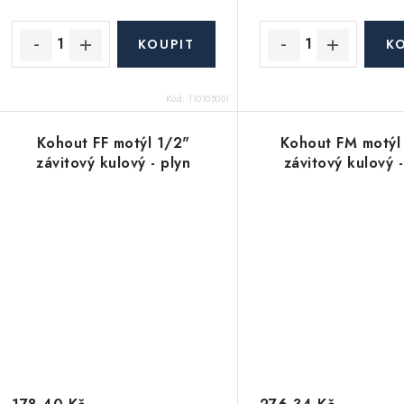
u
k
k
t
ů
ů
Kód:
110105001
Kohout FF motýl 1/2"
Kohout FM motýl
závitový kulový - plyn
závitový kulový -