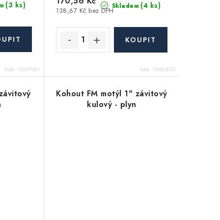
170,56 Kč
(3 ks)
(4 ks)
m
Skladem
138,67 Kč bez DPH
Kód:
110107001
Kód:
110005013
závitový
Kohout FM motýl 1" závitový
n
kulový - plyn