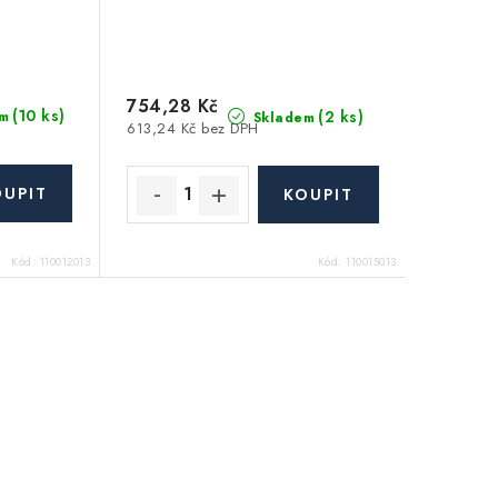
754,28 Kč
(10 ks)
(2 ks)
m
Skladem
613,24 Kč bez DPH
Kód:
110012013
Kód:
110015013