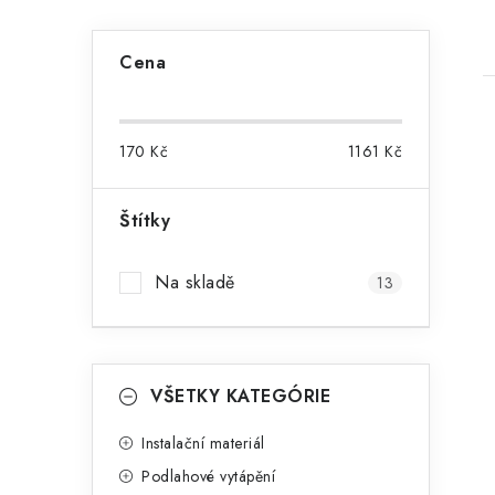
P
Cena
o
s
170
Kč
1161
Kč
t
r
Štítky
i
a
Na skladě
13
n
n
K
í
Přeskočit
VŠETKY KATEGÓRIE
kategorie
a
p
t
Instalační materiál
a
Podlahové vytápění
e