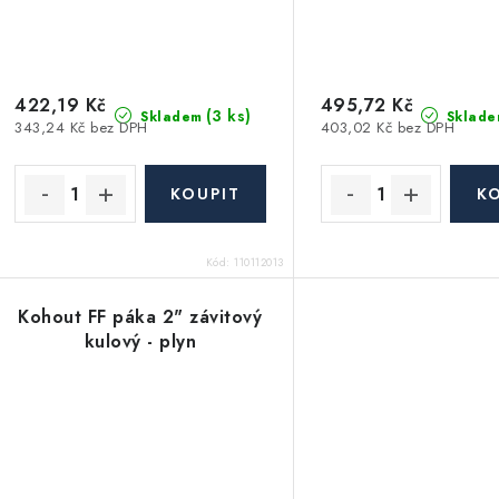
422,19 Kč
495,72 Kč
(3 ks)
Skladem
Sklade
343,24 Kč bez DPH
403,02 Kč bez DPH
Kód:
110112013
Kohout FF páka 2" závitový
kulový - plyn