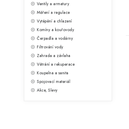
n
Ventily a armatury
g
e
Měření a regulace
o
t
Vytápění a chlazení
l
r
Komíny a kouřovody
i
Čerpadla a vodárny
e
Filtrování vody
Zahrada a závlaha
Větrání a rekuperace
Koupelna a sanita
Spojovací materiál
Akce, Slevy