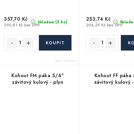
357,70 Kč
253,74 Kč
(5 ks)
Skladem
Sklade
290,81 Kč bez DPH
206,29 Kč bez DPH
Kód:
110110013
Kohout FM páka 5/4"
Kohout FF páka
závitový kulový - plyn
závitový kulový -