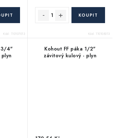
Kód:
110107013
Kód:
110105013
 3/4"
Kohout FF páka 1/2"
 plyn
závitový kulový - plyn