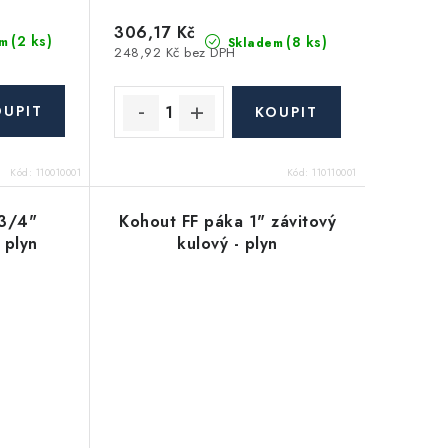
306,17 Kč
(2 ks)
(8 ks)
m
Skladem
248,92 Kč bez DPH
Kód:
110010001
Kód:
110110001
 3/4"
Kohout FF páka 1" závitový
 plyn
kulový - plyn