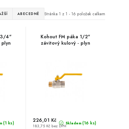
Stránka
1
z
1
-
16
položek celkem
AŽŠÍ
ABECEDNĚ
 3/4"
Kohout FM páka 1/2"
 plyn
závitový kulový - plyn
226,01 Kč
(1 ks)
(16 ks)
m
Skladem
183,75 Kč bez DPH