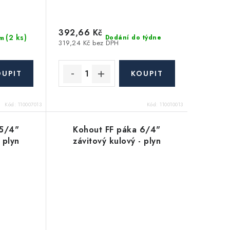
392,66 Kč
(2 ks)
Dodání do týdne
m
319,24 Kč bez DPH
Kód:
110007013
Kód:
110010013
 5/4"
Kohout FF páka 6/4"
 plyn
závitový kulový - plyn