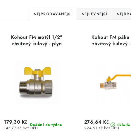
Ř
NEJPRODÁVANĚJŠÍ
NEJLEVNĚJŠÍ
NEJDR
a
V
z
Kohout FM motýl 1/2"
Kohout FM páka
ý
e
závitový kulový - plyn
závitový kulový -
p
n
í
s
p
p
r
r
o
o
d
d
u
179,30 Kč
276,64 Kč
Dodání do týdne
Sklade
145,77 Kč bez DPH
224,91 Kč bez DPH