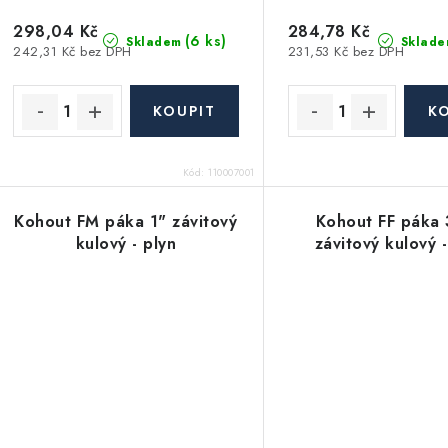
298,04 Kč
284,78 Kč
(6 ks)
Skladem
Sklade
242,31 Kč bez DPH
231,53 Kč bez DPH
Kód:
110007001
Kohout FM páka 1" závitový
Kohout FF páka
kulový - plyn
závitový kulový -