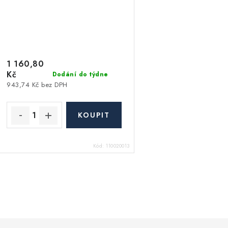
1 160,80
Kč
Dodání do týdne
943,74 Kč bez DPH
Kód:
110020013
O
v