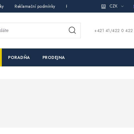
CZK
ky
Reklamační podmínky
Pravidla ochrany osobních údajů (
+421 41/422 0 422
PORADŇA
PRODEJNA