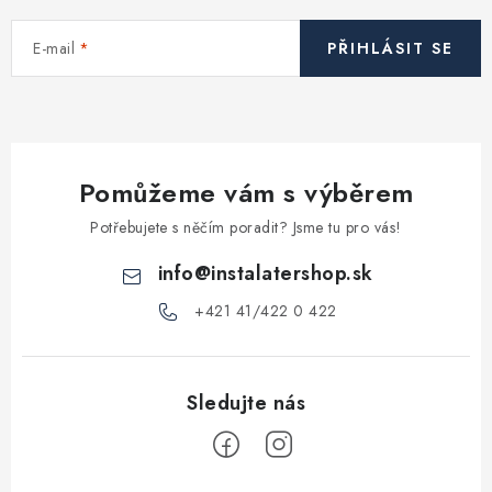
Vytápění a chlazení
E-mail
PŘIHLÁSIT SE
Komíny a kouřovody
Čerpadla a vodárny
Pomůžeme vám s výběrem
Filtrování vody
Potřebujete s něčím poradit? Jsme tu pro vás!
Zahrada a závlaha
info
@
instalatershop.sk
+421 41/422 0 422
Větrání a rekuperace
Koupelna a sanita
Spojovací materiál