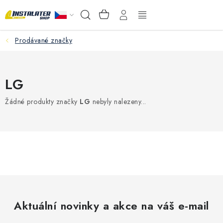
Přejít
NÁKUPNÍ
Hledat
na
KOŠÍK
obsah
Prodávané značky
VELKOOBCHOD
PORADŇA
LG
PRODEJNA
Žádné produkty značky
LG
nebyly nalezeny...
Instalační materiál
Podlahové vytápění
Ventily a armatury
Měření a regulace
Aktuální novinky a akce na váš e-mail