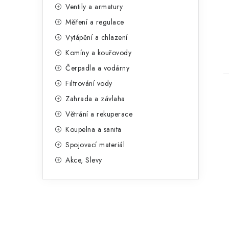
n
Ventily a armatury
g
e
Měření a regulace
o
t
Vytápění a chlazení
l
r
Komíny a kouřovody
i
Čerpadla a vodárny
e
Filtrování vody
Zahrada a závlaha
Větrání a rekuperace
Koupelna a sanita
l
Spojovací materiál
Akce, Slevy