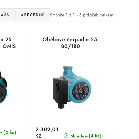
Stránka
1
z
1
-
3
položek celkem
RAŽŠÍ
ABECEDNĚ
o 25-
Oběhové čerpadlo 25-
a OMIS
80/180
2 302,01
(3 ks)
m
Kč
(4 ks)
Skladem