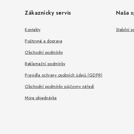
á
Zákaznícky servis
Naša s
p
a
Kontakty
Stabilní 
t
Poštovné a doprava
í
Obchodní podmínky
Reklamační podmínky
Pravidla ochrany osobních údajů (GDPR)
Obchodní podmínky půjčovny nářadí
Moje objednávka