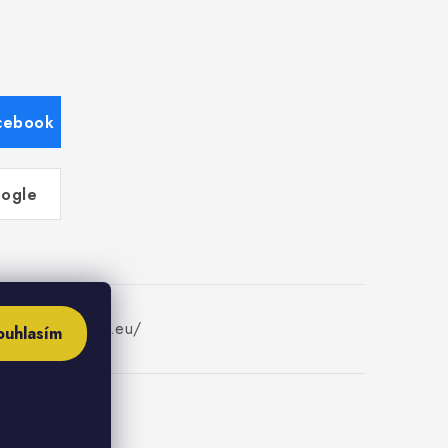
acebook
oogle
w.fajninstalater.eu/
ouhlasím
ies