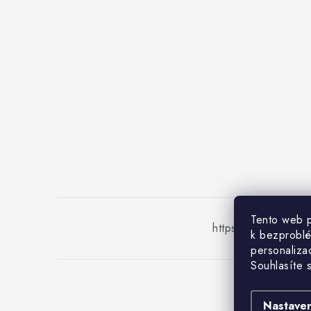
Tento web p
https://www.ohriev
k bezprobl
personalizac
Souhlasíte s
Co
Nastaven