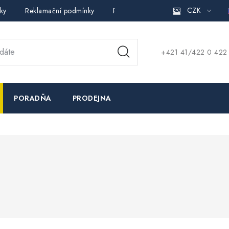
CZK
ky
Reklamační podmínky
Pravidla ochrany osobních údajů (
+421 41/422 0 422
PORADŇA
PRODEJNA