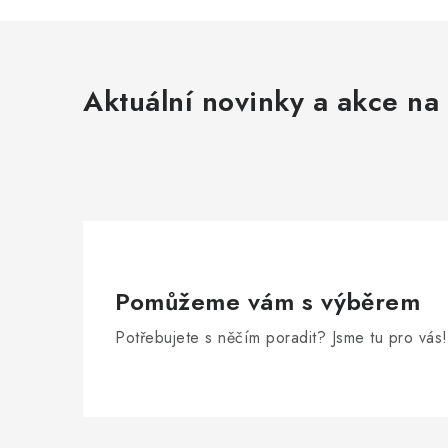
í
r
Aktuální novinky a akce na 
Pomůžeme vám s výběrem
i
Potřebujete s něčím poradit? Jsme tu pro vás!
Z