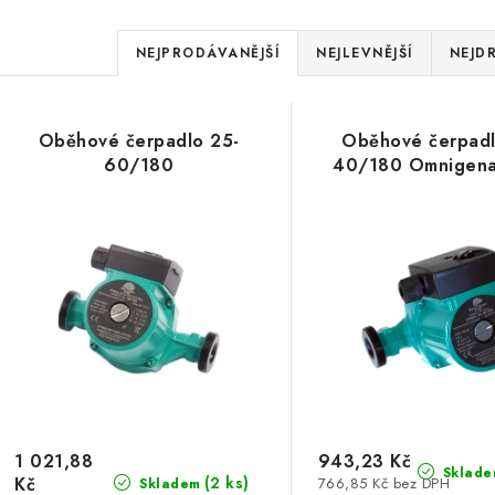
Ř
NEJPRODÁVANĚJŠÍ
NEJLEVNĚJŠÍ
NEJD
a
V
z
Oběhové čerpadlo 25-
Oběhové čerpadl
ý
e
60/180
40/180 Omnigen
p
n
í
s
p
p
r
r
o
o
d
d
u
1 021,88
943,23 Kč
Sklade
Kč
(2 ks)
766,85 Kč bez DPH
Skladem