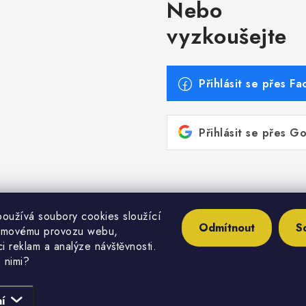
Nebo
vyzkoušejte
Přihlásit se přes F
Přihlásit se přes G
oužívá soubory cookies sloužící
aciatechnika.sk/
https://www.etaenergy.eu/
https://ww
Odmítnout
S
émovému provozu webu,
i reklam a analýze návštěvnosti.
 nimi?
pyright 2026
Inštalatérshop
. Všechna práva vyhrazena.
Upravit nastavení cook
í