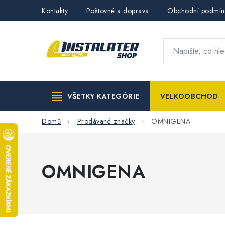
Přejít
Kontakty
Poštovné a doprava
Obchodní podmín
na
obsah
VŠETKY KATEGÓRIE
VELKOOBCHOD
Domů
Prodávané značky
OMNIGENA
OMNIGENA