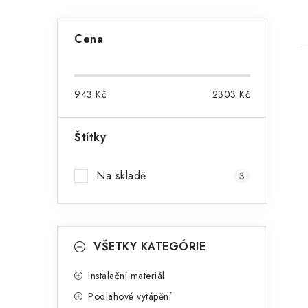
P
Cena
o
s
943
Kč
2303
Kč
t
r
Štítky
i
a
Na skladě
3
n
n
K
í
Přeskočit
VŠETKY KATEGÓRIE
kategorie
a
p
t
Instalační materiál
a
Podlahové vytápění
e