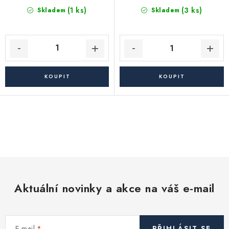
(1 ks)
(3 ks)
Skladem
Skladem
O
v
l
á
d
Aktuální novinky a akce na váš e-mail
a
c
í
E-mail
PŘIHLÁSIT SE