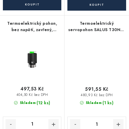
Akce, Slevy
Kontakty
Poštovné a doprava
Obchodní podmínky
Termoelektrický pohon,
Termoelektrický
Reklamační podmínky
bez napětí, zavřený,
servopohon SALUS T30NO-
M30x1,5, 230V
230V
Pravidla ochrany osobních údajů (GDPR)
Obchodní podmínky půjčovny nářadí
Moje objednávka
497,53 Kč
591,55 Kč
404,50 Kč bez DPH
480,93 Kč bez DPH
(12 ks)
(1 ks)
Skladem
Skladem