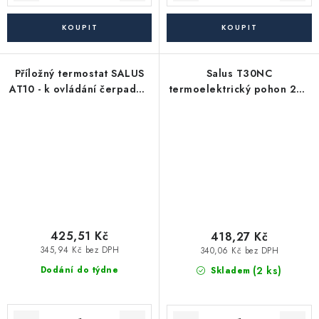
Příložný termostat SALUS
Salus T30NC
AT10 - k ovládání čerpadel,
termoelektrický pohon 230
kotlů a ventilů
V
425,51 Kč
418,27 Kč
345,94 Kč bez DPH
340,06 Kč bez DPH
(2 ks)
Dodání do týdne
Skladem