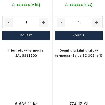
(2 ks)
(1 ks)
Skladem
Skladem
Internetový termostat
Denní digitální drátový
SALUS iT500
termostat Salus TC 305, bílý
6 632,11 Kč
774,17 Kč