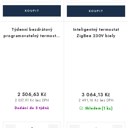
Týdenní bezdrátový
Inteligentný termostat
programovatelný termostat
ZigBee 230V biely
| SALUS 091FLRFv2
2 506,63 Kč
3 064,13 Kč
2 037,91 Kč bez DPH
2 491,16 Kč bez DPH
(1 ks)
Dodání do 3 týdnů
Skladem