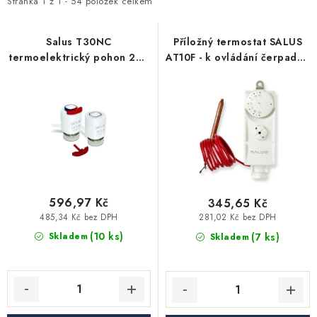
i
e
Stránka
1
z
1
-
54
položek celkem
Vytápění a chlazení
s
n
p
í
Salus T30NC
Příložný termostat SALUS
Komíny a kouřovody
termoelektrický pohon 230
AT10F - k ovládání čerpadel,
r
p
V
kotlů a ventilů
o
r
Čerpadla a vodárny
d
o
u
d
Filtrování vody
k
u
t
k
Zahrada a závlaha
ů
t
ů
596,97 Kč
345,65 Kč
Větrání a rekuperace
485,34 Kč bez DPH
281,02 Kč bez DPH
(10 ks)
(7 ks)
Skladem
Skladem
Koupelna a sanita
Spojovací materiál