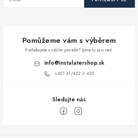
p
r
v
k
y
Pomůžeme vám s výběrem
v
ý
Potřebujete s něčím poradit? Jsme tu pro vás!
p
info
@
instalatershop.sk
i
s
+421 41/422 0 422
u
Z
á