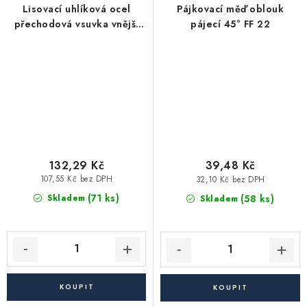
Lisovací uhlíková ocel
Pájkovací měď oblouk
přechodová vsuvka vnější
pájecí 45° FF 22
závit 18 X 1/2"
132,29 Kč
39,48 Kč
107,55 Kč bez DPH
32,10 Kč bez DPH
(71 ks)
(58 ks)
Skladem
Skladem