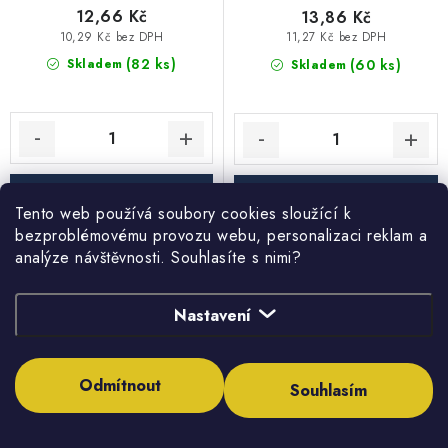
12,66 Kč
13,86 Kč
10,29 Kč bez DPH
11,27 Kč bez DPH
(82 ks)
(60 ks)
Skladem
Skladem
Tento web používá soubory cookies sloužící k
bezproblémovému provozu webu, personalizaci reklam a
analýze návštěvnosti. Souhlasíte s nimi?
Lisovací měď koleno 90° FF
Pájovací měď přechodová
15
vsuvka vnější závit 18 X
3/4"
Nastavení
Odmítnout
Souhlasím