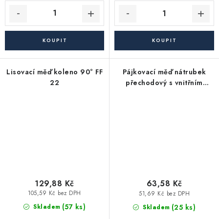
Lisovací měď koleno 90° FF
Pájkovací měď nátrubek
22
přechodový s vnitřním
závitem pájecí 22 X 3/4"
129,88 Kč
63,58 Kč
105,59 Kč bez DPH
51,69 Kč bez DPH
(57 ks)
(25 ks)
Skladem
Skladem