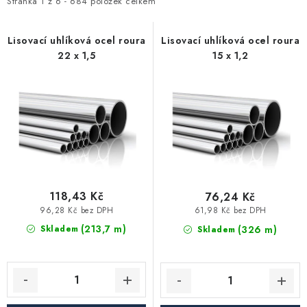
i
e
Stránka
1
z
6
-
684
položek celkem
Vytápění a chlazení
s
n
p
í
Lisovací uhlíková ocel roura
Lisovací uhlíková ocel roura
Komíny a kouřovody
22 x 1,5
15 x 1,2
r
p
o
r
Čerpadla a vodárny
d
o
u
d
Filtrování vody
k
u
t
k
Zahrada a závlaha
ů
t
ů
118,43 Kč
76,24 Kč
Větrání a rekuperace
96,28 Kč bez DPH
61,98 Kč bez DPH
(213,7 m)
(326 m)
Skladem
Skladem
Koupelna a sanita
Spojovací materiál