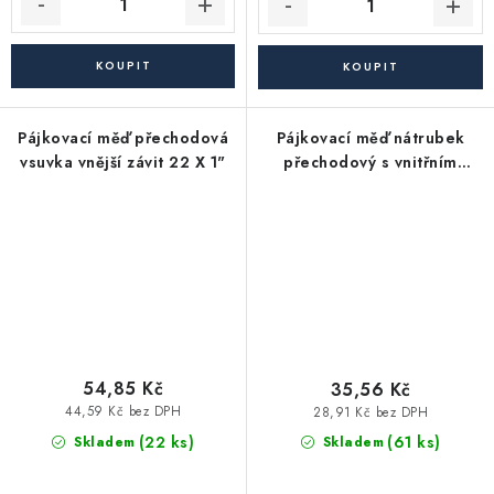
Pájkovací měď přechodová
Pájkovací měď nátrubek
vsuvka vnější závit 22 X 1"
přechodový s vnitřním
závitem pájecí 15 X 1/2"
54,85 Kč
35,56 Kč
44,59 Kč bez DPH
28,91 Kč bez DPH
(22 ks)
(61 ks)
Skladem
Skladem