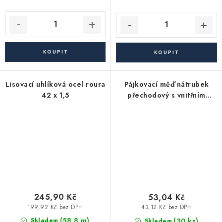
Lisovací uhlíková ocel roura
Pájkovací měď nátrubek
42 x 1,5
přechodový s vnitřním
závitem pájecí 18 X 1/2"
245,90 Kč
53,04 Kč
199,92 Kč bez DPH
43,12 Kč bez DPH
(58,8 m)
(30 ks)
Skladem
Skladem