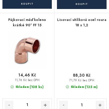
Akce, Slevy
Kontakty
Poštovné a doprava
Obchodní podmínky
Pájkovací měď koleno
Lisovací uhlíková ocel roura
Reklamační podmínky
krátké 90° FF 15
18 x 1,2
Pravidla ochrany osobních údajů (GDPR)
Obchodní podmínky půjčovny nářadí
Moje objednávka
14,46 Kč
88,30 Kč
11,76 Kč bez DPH
71,79 Kč bez DPH
(108 ks)
(135 m)
Skladem
Skladem