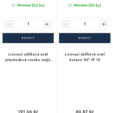
(22 ks)
(52 ks)
Skladem
Skladem
Lisovací uhlíková ocel
Lisovací uhlíková ocel
přechodová vsuvka vnější
koleno 90° FF 15
závit 28 X 1"
191,36 Kč
60,87 Kč