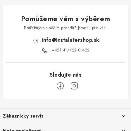
k
y
Pomůžeme vám s výběrem
v
ý
Potřebujete s něčím poradit? Jsme tu pro vás!
p
info
@
instalatershop.sk
i
s
+421 41/422 0 422
u
Z
á
Zákaznícky servis
p
a
Kontakty
Naša spoločnosť