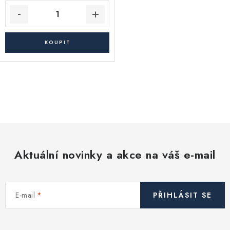
O
v
l
á
d
Aktuální novinky a akce na váš e-mail
a
c
í
E-mail
PŘIHLÁSIT SE
p
r
v