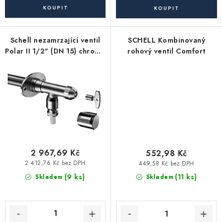
Akce, Slevy
Kontakty
Poštovné a doprava
Obchodní podmínky
Schell nezamrzající ventil
SCHELL Kombinovaný
Reklamační podmínky
Polar II 1/2" (DN 15) chrom -
rohový ventil Comfort
montážní sada
Pravidla ochrany osobních údajů (GDPR)
Obchodní podmínky půjčovny nářadí
Moje objednávka
2 967,69 Kč
552,98 Kč
2 412,76 Kč bez DPH
449,58 Kč bez DPH
(9 ks)
(11 ks)
Skladem
Skladem