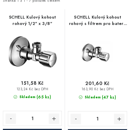
i
e
Stránka
1
z
1
-
7
položek celkem
Vytápění a chlazení
s
n
p
í
SCHELL Kulový kohout
SCHELL Kulový kohout
Komíny a kouřovody
rohový 1/2" x 3/8"
rohový s filtrem pro baterii
r
p
1/2" x 1/2"
o
r
Čerpadla a vodárny
d
o
u
d
Filtrování vody
k
u
t
k
Zahrada a závlaha
ů
t
ů
151,58 Kč
201,60 Kč
Větrání a rekuperace
123,24 Kč bez DPH
163,90 Kč bez DPH
(65 ks)
(47 ks)
Skladem
Skladem
Koupelna a sanita
Spojovací materiál