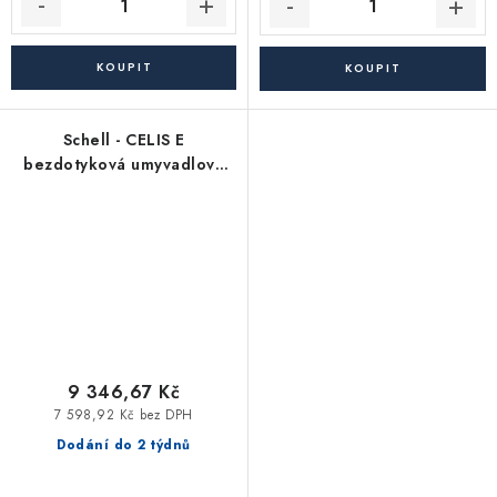
Schell - CELIS E
bezdotyková umyvadlová
baterie pro teplou a
studenou vodu, napájení
baterie 9V
9 346,67 Kč
7 598,92 Kč bez DPH
Dodání do 2 týdnů