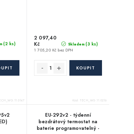
2 097,40
(2 ks)
Kč
(3 ks)
m
Skladem
1 705,20 Kč bez DPH
ECH_WG.11.0147
Kód:
TECH_WG.11.0216
95v2
EU-292v2 - týdenní
ED)
bezdrátový termostat na
baterie programovatelný -