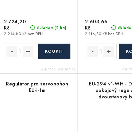
2 724,20
2 603,66
Kč
Kč
(2 ks)
Skladem
Sklade
2 214,80 Kč bez DPH
2 116,80 Kč bez DPH
Kód:
TECH_WG.20.0134
Kód:
T
Regulátor pro servopohon
EU-294 v1-WH - D
EU-i-1m
pokojový regul
dvoustavový b