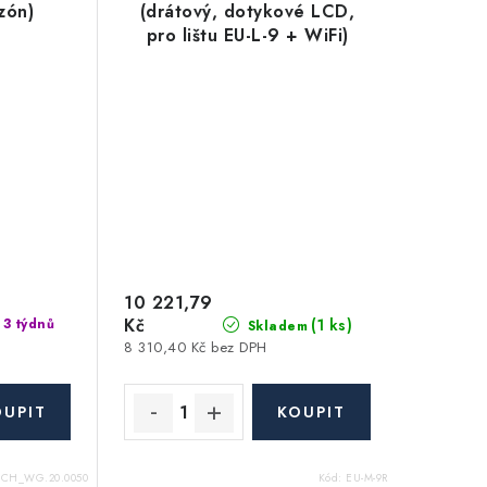
zón)
(drátový, dotykové LCD,
pro lištu EU-L-9 + WiFi)
10 221,79
Kč
(1 ks)
 3 týdnů
Skladem
8 310,40 Kč bez DPH
ECH_WG.20.0050
Kód:
EU-M-9R