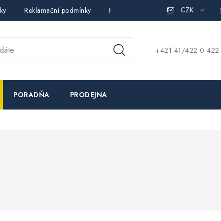
CZK
ky
Reklamační podmínky
Pravidla ochrany osobních údajů (
+421 41/422 0 422
PORADŇA
PRODEJNA