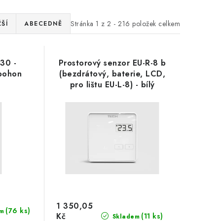
Stránka
1
z
2
-
216
položek celkem
ŠÍ
ABECEDNĚ
30 -
Prostorový senzor EU-R-8 b
 pohon
(bezdrátový, baterie, LCD,
pro lištu EU-L-8) - bílý
1 350,05
(76 ks)
m
Kč
(11 ks)
Skladem