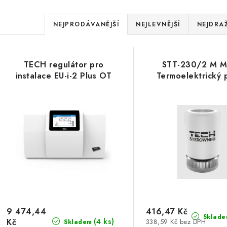
Ř
NEJPRODÁVANĚJŠÍ
NEJLEVNĚJŠÍ
NEJDRAŽ
a
V
z
TECH regulátor pro
STT-230/2 M M
ý
e
instalace EU-i-2 Plus OT
Termoelektrický
p
n
í
s
p
p
r
r
o
o
d
d
u
9 474,44
416,47 Kč
Sklade
Kč
(4 ks)
338,59 Kč bez DPH
Skladem