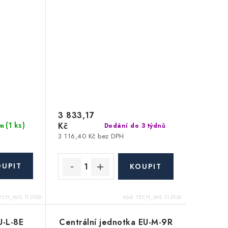
bílý
3 833,17
(1 ks)
Kč
Dodání do 3 týdnů
m
3 116,40 Kč bez DPH
ECH_WG.11.0150
Kód:
TECH_WG.11.0135
U-L-8E
Centrální jednotka EU-M-9R