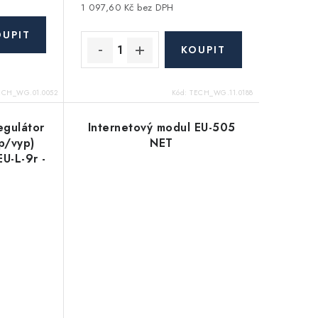
1 097,60 Kč bez DPH
ECH_WG.01.0052
Kód:
TECH_WG.11.0188
egulátor
Internetový modul EU-505
p/vyp)
NET
EU-L-9r -