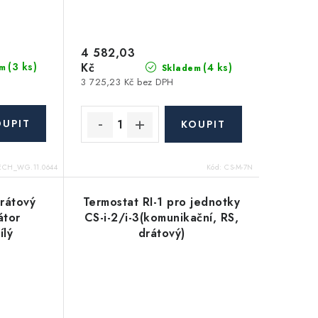
4 582,03
(3 ks)
Kč
(4 ks)
m
Skladem
3 725,23 Kč bez DPH
ECH_WG.11.0644
Kód:
CS-M-7N
rátový
Termostat RI-1 pro jednotky
átor
CS-i-2/i-3(komunikační, RS,
ílý
drátový)