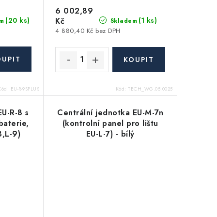
6 002,89
(20 ks)
Kč
(1 ks)
m
Skladem
4 880,40 Kč bez DPH
Kód:
EU-R-9SPLUS
Kód:
TECH_WG.05.0025
EU-R-8 s
Centrální jednotka EU-M-7n
baterie,
(kontrolní panel pro lištu
8,L-9)
EU-L-7) - bílý