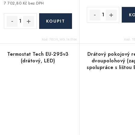
u
k
7 702,80 Kč bez DPH
k
t
ů
ů
Kód:
TECH_WG.14.0164
Kód:
T
Termostat Tech EU-295v3
Drátový pokojový r
(drátový, LED)
dvoupolohový (za
spolupráce s lištou 
bílý