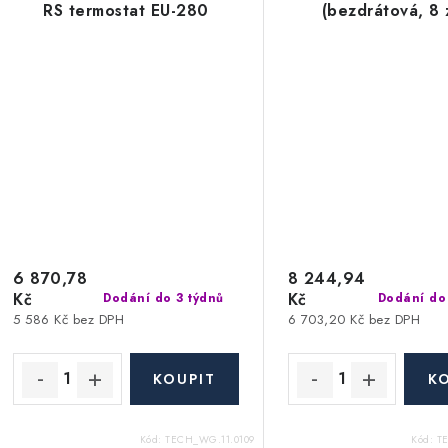
RS termostat EU-280
(bezdrátová, 8 
6 870,78
8 244,94
Kč
Kč
Dodání do 3 týdnů
Dodání do
5 586 Kč bez DPH
6 703,20 Kč bez DPH
Kód:
TECH_WG.11.0109
Kód:
T