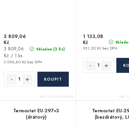
3 809,06
1 133,08
Kč
Kč
Sklade
Měrná
3 809,06
921,20 Kč bez DPH
(2 ks)
Skladem
cena:
Kč / 1 ks
3 096,80 Kč bez DPH
Kód:
TECH_WG.05.0030
Kód:
T
Termostat EU-297v3
Termostat EU-2
(drátový)
(bezdrátový, L