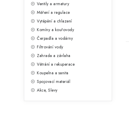
n
Ventily a armatury
g
e
Měření a regulace
o
t
Vytápění a chlazení
l
r
Komíny a kouřovody
i
Čerpadla a vodárny
e
Filtrování vody
Zahrada a závlaha
Větrání a rekuperace
Koupelna a sanita
Spojovací materiál
Akce, Slevy