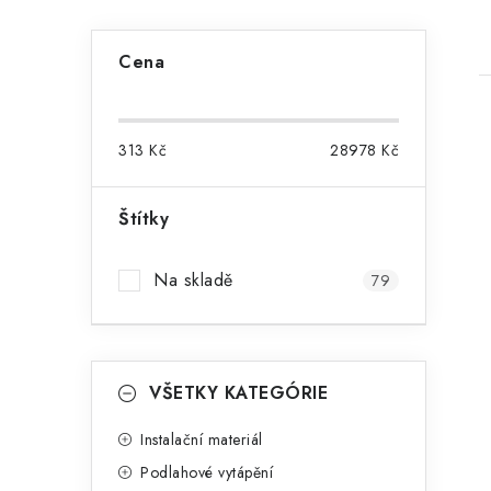
P
Cena
o
s
313
Kč
28978
Kč
t
r
Štítky
i
a
Na skladě
79
n
n
K
í
Přeskočit
VŠETKY KATEGÓRIE
kategorie
a
p
t
Instalační materiál
a
Podlahové vytápění
e