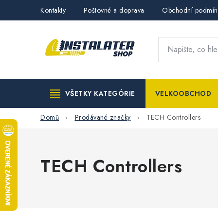
Přejít
Kontakty
Poštovné a doprava
Obchodní podmín
na
obsah
VŠETKY KATEGÓRIE
VELKOOBCHOD
Domů
Prodávané značky
TECH Controllers
TECH Controllers