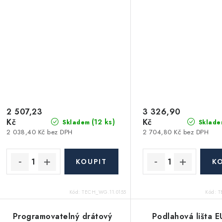
2 507,23
3 326,90
Kč
Kč
(12 ks)
Skladem
Sklade
2 038,40 Kč bez DPH
2 704,80 Kč bez DPH
Kód:
TECH_WG.11.0155
Kód:
T
Programovatelný drátový
Podlahová lišta E