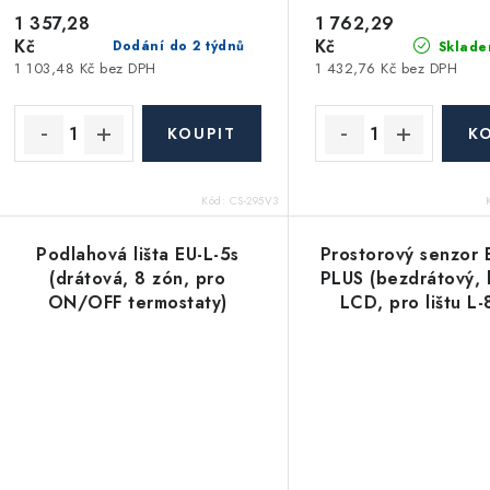
1 357,28
1 762,29
Kč
Kč
Dodání do 2 týdnů
Sklade
1 103,48 Kč bez DPH
1 432,76 Kč bez DPH
Kód:
CS-295V3
Podlahová lišta EU-L-5s
Prostorový senzor 
(drátová, 8 zón, pro
PLUS (bezdrátový, 
ON/OFF termostaty)
LCD, pro lištu L-