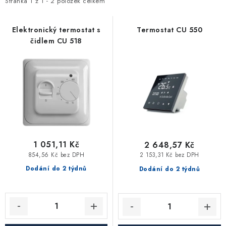
i
e
Stránka
1
z
1
-
2
položek celkem
Vytápění a chlazení
s
n
p
í
Elektronický termostat s
Termostat CU 550
Komíny a kouřovody
čidlem CU 518
r
p
o
r
Čerpadla a vodárny
d
o
u
d
Filtrování vody
k
u
t
k
Zahrada a závlaha
ů
t
ů
1 051,11 Kč
2 648,57 Kč
Větrání a rekuperace
854,56 Kč bez DPH
2 153,31 Kč bez DPH
Dodání do 2 týdnů
Dodání do 2 týdnů
Koupelna a sanita
Spojovací materiál