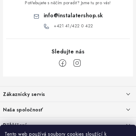
v
Potřebujete s něčím poradit? Jsme tu pro vás!
ý
info
@
instalatershop.sk
p
i
+421 41/422 0 422
s
u
Z
á
Zákaznícky servis
p
a
Kontakty
Naša spoločnosť
t
Poštovné a doprava
í
Stabilní společnost od roku 2009
Přihlášení
Obchodní podmínky
Tento web používá soubory cookies sloužící k