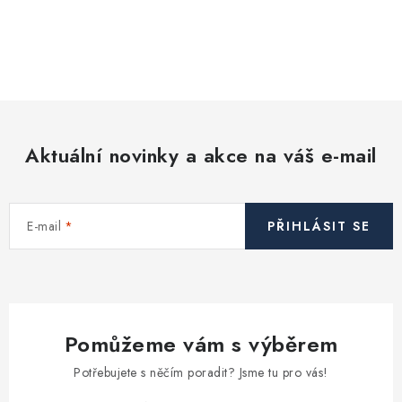
Akce, Slevy
O
Kontakty
Poštovné a doprava
Obchodní podmínky
v
Reklamační podmínky
l
á
Pravidla ochrany osobních údajů (GDPR)
d
Obchodní podmínky půjčovny nářadí
Moje objednávka
Aktuální novinky a akce na váš e-mail
a
c
í
E-mail
PŘIHLÁSIT SE
p
r
v
k
y
Pomůžeme vám s výběrem
v
ý
Potřebujete s něčím poradit? Jsme tu pro vás!
p