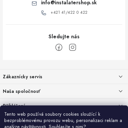
info
@
instalatershop.sk
i
s
+421 41/422 0 422
u
Z
á
Zákaznícky servis
p
a
Kontakty
Naša spoločnosť
t
Poštovné a doprava
í
Stabilní společnost od roku 2009
Přihlášení
Obchodní podmínky
Tento web používá soubory cookies sloužící k
E-mail
Vyhledávání
bezproblémovému provozu webu, personalizaci reklam a
Reklamační podmínky
analýze návštěvnosti. Souhlasíte s nimi?