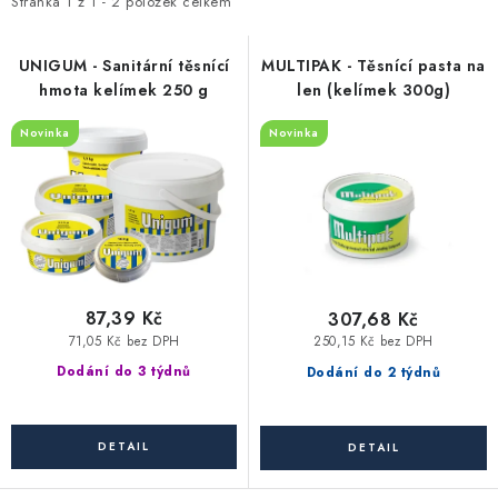
i
e
Stránka
1
z
1
-
2
položek celkem
Vytápění a chlazení
s
n
p
í
UNIGUM - Sanitární těsnící
MULTIPAK - Těsnící pasta na
Komíny a kouřovody
hmota kelímek 250 g
len (kelímek 300g)
r
p
o
r
Novinka
Novinka
Čerpadla a vodárny
d
o
u
d
Filtrování vody
k
u
t
k
Zahrada a závlaha
ů
t
ů
87,39 Kč
307,68 Kč
Větrání a rekuperace
71,05 Kč bez DPH
250,15 Kč bez DPH
Dodání do 3 týdnů
Dodání do 2 týdnů
Koupelna a sanita
Spojovací materiál