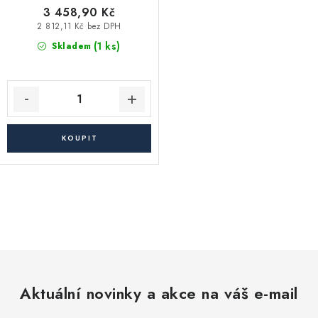
3 458,90 Kč
2 812,11 Kč bez DPH
(1 ks)
Skladem
O
v
l
á
d
Aktuální novinky a akce na váš e-mail
a