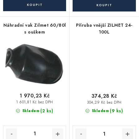
Akce, Slevy
Kontakty
Poštovné a doprava
Obchodní podmínky
Náhradní vak Zilmet 60/80l
Příruba vnější ZILMET 24-
Reklamační podmínky
s ouškem
100L
Pravidla ochrany osobních údajů (GDPR)
Obchodní podmínky půjčovny nářadí
Moje objednávka
1 970,23 Kč
374,28 Kč
1 601,81 Kč bez DPH
304,29 Kč bez DPH
(2 ks)
(9 ks)
Skladem
Skladem