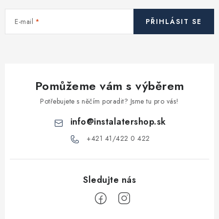
c
í
E-mail
PŘIHLÁSIT SE
p
r
v
k
y
Pomůžeme vám s výběrem
v
ý
Potřebujete s něčím poradit? Jsme tu pro vás!
p
info
@
instalatershop.sk
i
s
+421 41/422 0 422
u