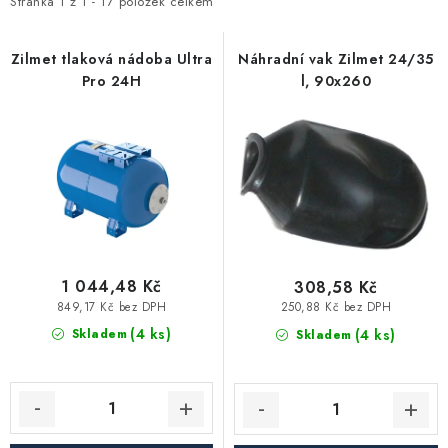
i
e
Stránka
1
z
1
-
17
položek celkem
Vytápění a chlazení
s
n
p
í
Zilmet tlaková nádoba Ultra
Náhradní vak Zilmet 24/35
Komíny a kouřovody
Pro 24H
l, 90x260
r
p
o
r
Čerpadla a vodárny
d
o
u
d
Filtrování vody
k
u
t
k
Zahrada a závlaha
ů
t
ů
1 044,48 Kč
308,58 Kč
Větrání a rekuperace
849,17 Kč bez DPH
250,88 Kč bez DPH
(4 ks)
(4 ks)
Skladem
Skladem
Koupelna a sanita
Spojovací materiál