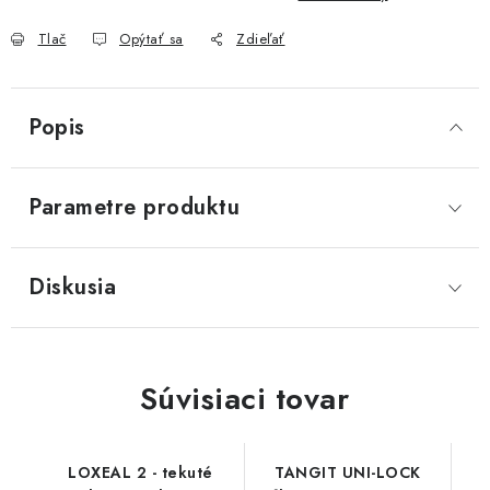
Akcie, Zľavy
Tlač
Opýtať sa
Zdieľať
Kontakty
Poštovné a doprava
Obchodné podmienky
Reklamačné podmienky
Popis
Podmienky ochrany osobných údajov
Obchodné podmienky požičovne náradia
Moja objednávka
Parametre produktu
Diskusia
Súvisiaci tovar
LOXEAL 2 - tekuté
TANGIT UNI-LOCK