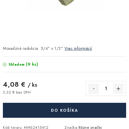
Kúrenie a chladenie
Komíny a dymovody
Čerpadlá a vodárne
Mosadzná redukcia 5/4" x 1/2"
Viac informácií
Filtrovanie a úprava vody
(9 ks)
Skladom
Záhrada a závlaha
4,08 €
Vetranie a rekuperácia
/ ks
3,32 € bez DPH
Jednotková cena:
Kúpeľňa a sanita
DO KOŠÍKA
Spojovací materiál
Kód tovaru:
MMS2415412
Značka:
Rôzne značky