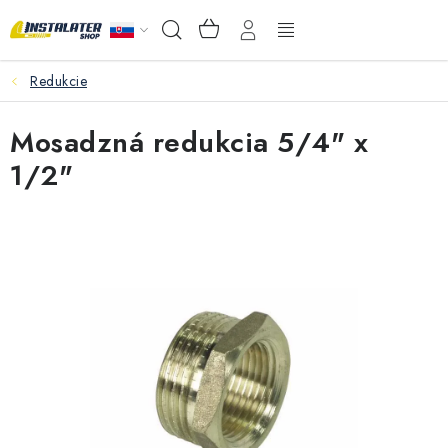
Prejsť
NÁKUPNÝ
Hľadať
na
KOŠÍK
obsah
Redukcie
VEĽKOOBCHOD
Mosadzná redukcia 5/4" x
AKO VYBRAŤ?
1/2"
PREDAJŇA - RAKOVÁ
Inštalačný materiál
Podlahové kúrenie
Ventily a armatúry
Meranie a regulácia