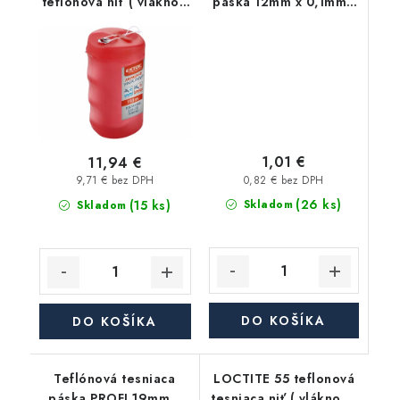
teflonová niť ( vlákno )
páska 12mm x 0,1mm -
- 150m
10m
1,01 €
11,94 €
0,82 € bez DPH
9,71 € bez DPH
(26 ks)
(15 ks)
Skladom
Skladom
DO KOŠÍKA
DO KOŠÍKA
Teflónová tesniaca
LOCTITE 55 teflonová
páska PROFI 19mm x
tesniaca niť ( vlákno ) -