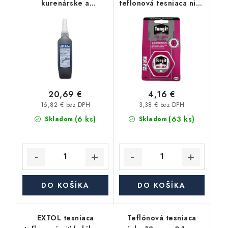
kurenárske a
teflonová tesniaca niť (
inštalatérske tesnenie
vlákno ), prevádzková
- 100ml
teplota -20°C / +130°C
- 20m
20,69 €
4,16 €
16,82 € bez DPH
3,38 € bez DPH
(6 ks)
(63 ks)
Skladom
Skladom
DO KOŠÍKA
DO KOŠÍKA
EXTOL tesniaca
Teflónová tesniaca