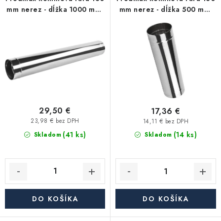
p
i
Kúrenie a chladenie
mm nerez - dĺžka 1000 mm,
mm nerez - dĺžka 500 mm,
r
e
0,6 mm
0,6 mm
o
p
Komíny a dymovody
d
r
u
o
Čerpadlá a vodárne
k
d
t
u
Filtrovanie a úprava vody
o
k
v
t
29,50 €
17,36 €
Záhrada a závlaha
o
23,98 € bez DPH
14,11 € bez DPH
(41 ks)
v
(14 ks)
Skladom
Skladom
Vetranie a rekuperácia
Kúpeľňa a sanita
Spojovací materiál
DO KOŠÍKA
DO KOŠÍKA