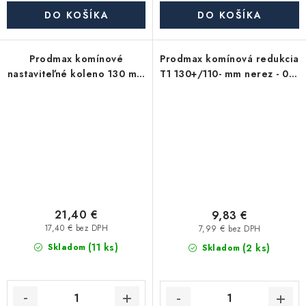
DO KOŠÍKA
DO KOŠÍKA
Prodmax komínové
Prodmax komínová redukcia
nastaviteľné koleno 130 mm
T1 130+/110- mm nerez - 0,6
nerez - 0,6 mm
mm, lisovaná
21,40 €
9,83 €
17,40 € bez DPH
7,99 € bez DPH
(11 ks)
(2 ks)
Skladom
Skladom