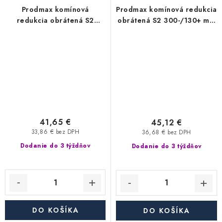
Prodmax komínová
Prodmax komínová redukcia
redukcia obrátená S2
obrátená S2 300-/130+ mm
250-/130+ mm nerez - 0,6
nerez - 0,6 mm,
mm, segmentová
segmentová
41,65 €
45,12 €
33,86 € bez DPH
36,68 € bez DPH
Dodanie do 3 týždňov
Dodanie do 3 týždňov
DO KOŠÍKA
DO KOŠÍKA