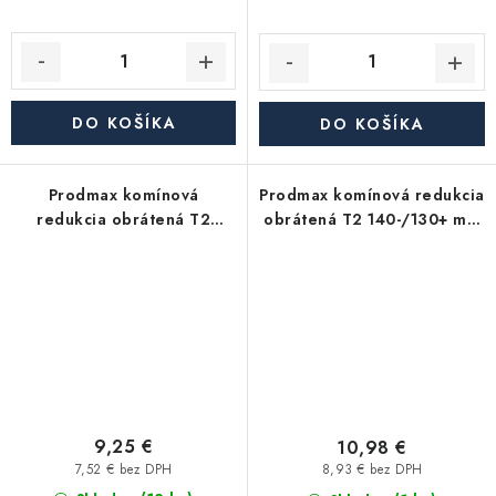
DO KOŠÍKA
DO KOŠÍKA
Prodmax komínová
Prodmax komínová redukcia
redukcia obrátená T2
obrátená T2 140-/130+ mm
130-/125+ mm nerez - 0,6
nerez - 0,6 mm, lisovaná
mm, lisovaná
9,25 €
10,98 €
7,52 € bez DPH
8,93 € bez DPH