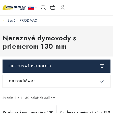
Prejsť
NÁKUPNÝ
Hľadať
na
KOŠÍK
obsah
Systém PRODMAX
VEĽKOOBCHOD
AKO VYBRAŤ?
Nerezové dymovody s
priemerom 130 mm
PREDAJŇA - RAKOVÁ
Inštalačný materiál
FILTROVAŤ PRODUKTY
Podlahové kúrenie
V
R
ODPORÚČAME
ý
a
Ventily a armatúry
p
d
i
e
Stránka
1
z
1
-
50
položiek celkom
Meranie a regulácia
s
n
Prodmax komínová rúra 130
Prodmax komínová rúra 130