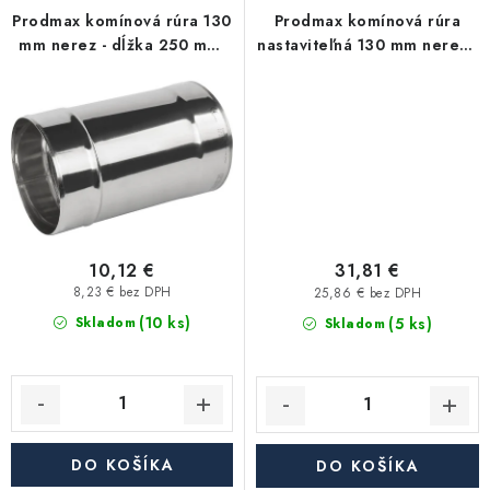
Akcie, Zľavy
Prodmax komínová rúra 130
Prodmax komínová rúra
mm nerez - dĺžka 250 mm,
nastaviteľná 130 mm nerez -
0,6 mm
dĺžka 2x250 mm nerez - 0,6
Kontakty
Poštovné a doprava
Obchodné podmienky
mm
Reklamačné podmienky
Podmienky ochrany osobných údajov
Obchodné podmienky požičovne náradia
Moja objednávka
10,12 €
31,81 €
8,23 € bez DPH
25,86 € bez DPH
(10 ks)
(5 ks)
Skladom
Skladom
DO KOŠÍKA
DO KOŠÍKA