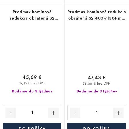
Prodmax komínová
Prodmax komínová redukcia
redukcia obrátená S2
obrátená S2 400-/130+ mm
350-/130+ mm nerez - 0,6
nerez - 0,6 mm,
mm, segmentová
segmentová
45,69 €
47,43 €
37,15 € bez DPH
38,56 € bez DPH
Dodanie do 3 týždňov
Dodanie do 3 týždňov
DO KOŠÍKA
DO KOŠÍKA