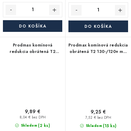
DO KOŠÍKA
DO KOŠÍKA
Prodmax komínová
Prodmax komínová redukcia
redukcia obrátená T2
obrátená T2 130-/120+ mm
130-/110+ mm nerez - 0,6
nerez - 0,6 mm, lisovaná
mm, lisovaná
9,89 €
9,25 €
8,04 € bez DPH
7,52 € bez DPH
(2 ks)
(15 ks)
Skladom
Skladom