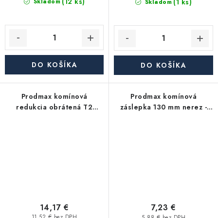
(12 ks)
(1 ks)
Skladom
Skladom
DO KOŠÍKA
DO KOŠÍKA
Prodmax komínová
Prodmax komínová
redukcia obrátená T2
záslepka 130 mm nerez -
150-/130+ mm nerez - 0,6
0,6 mm
mm, lisovaná
14,17 €
7,23 €
11,52 € bez DPH
5,88 € bez DPH