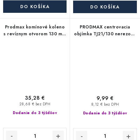
DO KOŠÍKA
DO KOŠÍKA
Prodmax komínové koleno
PRODMAX centrovacia
s revíznym otvorom 130 mm
objímka TJ21/130 nerezová
nerez - 90°, 0,6 mm
130 mm
35,28 €
9,99 €
28,68 € bez DPH
8,12 € bez DPH
Dodanie do 3 týždňov
Dodanie do 3 týždňov