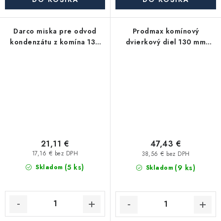
Darco miska pre odvod
Prodmax komínový
kondenzátu z komína 130
dvierkový diel 130 mm
mm nerez - 0,6 mm
nerez - 0,6 mm
21,11 €
47,43 €
17,16 € bez DPH
38,56 € bez DPH
(5 ks)
(9 ks)
Skladom
Skladom