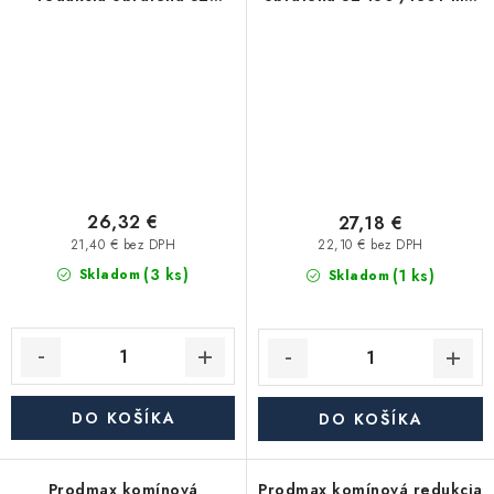
160-/130+ mm nerez - 0,6
nerez - 0,6 mm,
mm, segmentová
segmentová
26,32 €
27,18 €
21,40 € bez DPH
22,10 € bez DPH
(3 ks)
(1 ks)
Skladom
Skladom
DO KOŠÍKA
DO KOŠÍKA
Prodmax komínová
Prodmax komínová redukcia