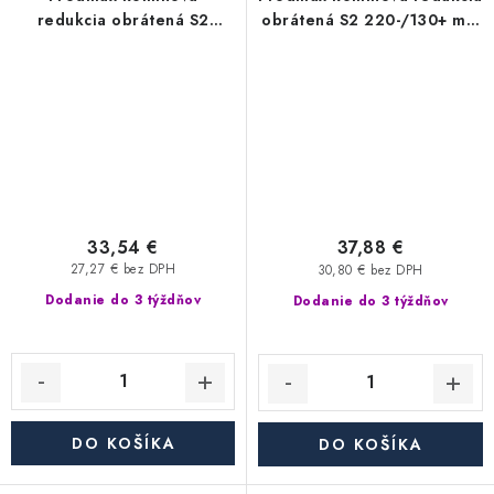
redukcia obrátená S2
obrátená S2 220-/130+ mm
200-/130+ mm nerez - 0,6
nerez - 0,6 mm,
mm, segmentová
segmentová
33,54 €
37,88 €
27,27 € bez DPH
30,80 € bez DPH
Dodanie do 3 týždňov
Dodanie do 3 týždňov
DO KOŠÍKA
DO KOŠÍKA