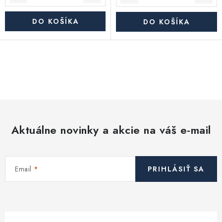
DO KOŠÍKA
DO KOŠÍKA
O
v
l
á
d
Aktuálne novinky a akcie na váš e-mail
a
c
i
Email
PRIHLÁSIŤ SA
e
p
r
v