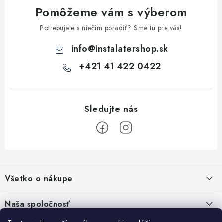
k
Pomôžeme vám s výberom
y
v
Potrebujete s niečím poradiť? Sme tu pre vás!
ý
info
@
instalatershop.sk
p
i
+421 41 422 0422
s
u
Z
á
Všetko o nákupe
p
ä
Kontakty
Naša spoločnosť
t
Poštovné a doprava