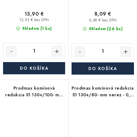
15,90 €
8,09 €
12,93 € bez DPH
6,58 € bez DPH
(1 ks)
(26 ks)
Skladom
Skladom
DO KOŠÍKA
DO KOŠÍKA
Prodmax komínová
Prodmax komínová redukcia
redukcia S1 130+/100- mm
S1 130+/80- mm nerez - 0,6
nerez - 0,6 mm,
mm, segmentová
segmentová