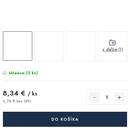
Kúrenie a chladenie
Komíny a dymovody
Čerpadlá a vodárne
+ ďalšie (1)
Filtrovanie a úprava vody
Záhrada a závlaha
(5 ks)
Skladom
Vetranie a rekuperácia
8,34 €
/ ks
Kúpeľňa a sanita
6,78 € bez DPH
Jednotková cena:
Spojovací materiál
DO KOŠÍKA