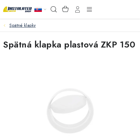
Prejsť
NÁKUPNÝ
Hľadať
na
KOŠÍK
obsah
Spätné klapky
VEĽKOOBCHOD
Spätná klapka plastová ZKP 150
AKO VYBRAŤ?
PREDAJŇA - RAKOVÁ
Inštalačný materiál
Podlahové kúrenie
Ventily a armatúry
Meranie a regulácia