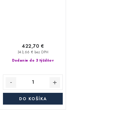
- priemer 350/450 mm,
hrúbka steny rúry 0,6 mm,
dymovod
422,70 €
343,66 € bez DPH
Dodanie do 3 týždňov
DO KOŠÍKA
O