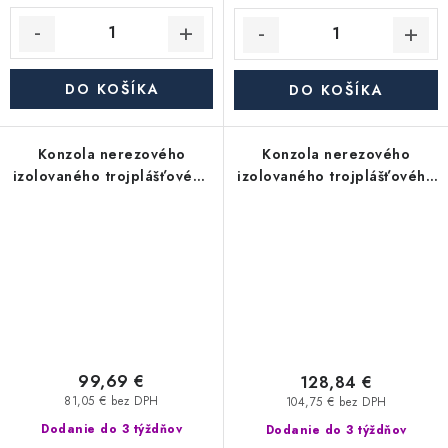
DO KOŠÍKA
DO KOŠÍKA
Konzola nerezového
Konzola nerezového
izolovaného trojplášťového
izolovaného trojplášťového
(trojvrstvového) komína
(trojvrstvového) komína
nastaviteľná 50-100 / 2ks -
nastaviteľná 100-200 / 2ks -
priemer 350/450 mm,
priemer 350/450 mm,
dymovod
dymovod
99,69 €
128,84 €
81,05 € bez DPH
104,75 € bez DPH
Dodanie do 3 týždňov
Dodanie do 3 týždňov