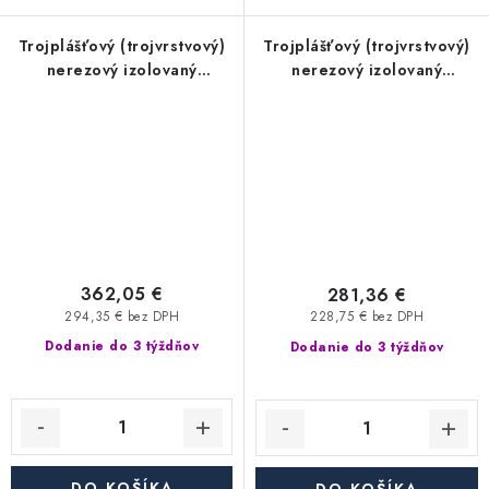
Trojplášťový (trojvrstvový)
Trojplášťový (trojvrstvový)
nerezový izolovaný
nerezový izolovaný
komínový sopúch 45° -
komínový sopúch 87° -
priemer 350/450 mm,
priemer 350/450 mm,
hrúbka steny rúry 0,6 mm,
hrúbka steny rúry 0,6 mm,
dymovod
dymovod
362,05 €
281,36 €
294,35 € bez DPH
228,75 € bez DPH
Dodanie do 3 týždňov
Dodanie do 3 týždňov
DO KOŠÍKA