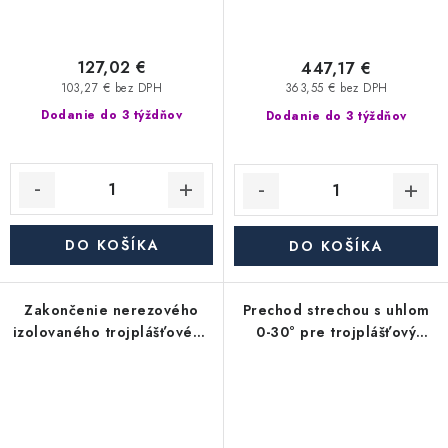
127,02 €
447,17 €
103,27 € bez DPH
363,55 € bez DPH
Dodanie do 3 týždňov
Dodanie do 3 týždňov
DO KOŠÍKA
DO KOŠÍKA
Zakončenie nerezového
Prechod strechou s uhlom
izolovaného trojplášťového
0-30° pre trojplášťový
(trojvrstvového) komína /
(trojvrstvový) nerezový
výustka pre kohúta -
izolovaný komín - priemer
priemer 350/450 mm,
350/450 mm, dymovod
hrúbka steny rúry 0,6 mm,
dymovod