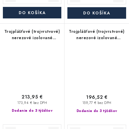
DO KOŠÍKA
DO KOŠÍKA
Trojplášťové (trojvrstvové)
Trojplášťové (trojvrstvové)
nerezové izolované
nerezové izolované
komínové koleno 45° -
komínové koleno 60° -
priemer 350/450 mm,
priemer 350/450 mm,
hrúbka steny rúry 0,6 mm,
hrúbka steny rúry 0,6 mm,
dymovod
dymovod
213,95 €
196,52 €
173,94 € bez DPH
159,77 € bez DPH
Dodanie do 3 týždňov
Dodanie do 3 týždňov