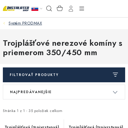
Prejsť
NÁKUPNÝ
Hľadať
na
KOŠÍK
obsah
Systém PRODMAX
VEĽKOOBCHOD
AKO VYBRAŤ?
Trojplášťové nerezové komíny s
priemerom 350/450 mm
PREDAJŇA - RAKOVÁ
Inštalačný materiál
FILTROVAŤ PRODUKTY
Podlahové kúrenie
V
R
NAJPREDÁVANEJŠIE
ý
a
Ventily a armatúry
p
d
i
e
Stránka
1
z
1
-
35
položiek celkom
Meranie a regulácia
s
n
Trojplášťová (trojvrstvová)
Trojplášťová (trojvrstvová)