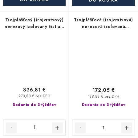
DO KOŠÍKA
Trojplášťový (trojvrstvový)
Trojplášťová (trojvrstvová)
nerezový izolovaný čistiaci
nerezová izolovaná
diel so záslepkou - priemer
izolovaná miska pre odvod
350/450 mm, hrúbka steny
(spodný) kondenzátu so
rúry 0,6 mm, dymovod
základňou - priemer
350/450 mm, hrúbka steny
rúry 0,6 mm, dymovod
336,81 €
172,05 €
273,83 € bez DPH
139,88 € bez DPH
Dodanie do 3 týždňov
Dodanie do 3 týždňov