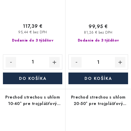
117,39 €
99,95 €
95,44 € bez DPH
81,26 € bez DPH
Dodanie do 3 týždňov
Dodanie do 3 týždňov
DO KOŠÍKA
DO KOŠÍKA
Prechod strechou s uhlom
Prechod strechou s uhlom
10-40° pre trojplášťový
20-50° pre trojplášťový
(trojvrstvový) nerezový
(trojvrstvový) nerezový
izolovaný komín - priemer
izolovaný komín - priemer
350/450 mm, dymovod
350/450 mm, dymovod