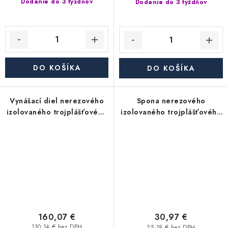
Dodanie do 3 týždňov
Dodanie do 3 týždňov
DO KOŠÍKA
DO KOŠÍKA
Vynášací diel nerezového
Spona nerezového
izolovaného trojplášťového
izolovaného trojplášťového
(trojvrstvového) komína -
(trojvrstvového) komína -
priemer 350/450 mm,
priemer 350/450 mm,
hrúbka steny rúry 0,6 mm,
hrúbka steny rúry 0,6 mm,
dymovod
dymovod
160,07 €
30,97 €
130,14 € bez DPH
25,18 € bez DPH