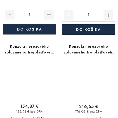
DO KOŠÍKA
DO KOŠÍKA
Konzola nerezového
Konzola nerezového
izolovaného trojplášťového
izolovaného trojplášťového
(trojvrstvového) komína
(trojvrstvového) komína
nastaviteľná 250-350 / 2ks -
nastaviteľná 400-500 / 2ks -
priemer 350/450 mm,
priemer 350/450 mm,
dymovod
dymovod
154,87 €
216,55 €
125,91 € bez DPH
176,06 € bez DPH