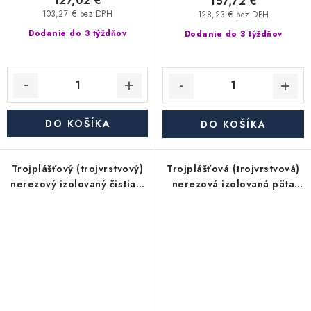
127,02 €
157,72 €
103,27 € bez DPH
128,23 € bez DPH
Dodanie do 3 týždňov
Dodanie do 3 týždňov
DO KOŠÍKA
DO KOŠÍKA
Trojplášťový (trojvrstvový)
Trojplášťová (trojvrstvová)
nerezový izolovaný čistiaci
nerezová izolovaná päta
diel s dvierkami 140x140
nástavca - priemer 350/450
mm - priemer 350/450 mm,
mm, hrúbka steny rúry 0,6
hrúbka steny rúry 0,6 mm,
mm, dymovod
dymovod