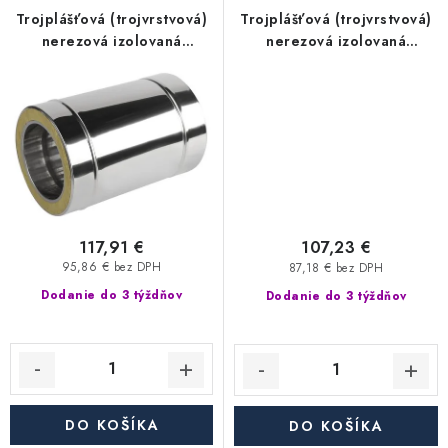
Akcie, Zľavy
Trojplášťová (trojvrstvová)
Trojplášťová (trojvrstvová)
nerezová izolovaná
nerezová izolovaná
komínová rúra - priemer
komínová rúra - priemer
Kontakty
Poštovné a doprava
Obchodné podmienky
350/450 mm, dĺžka 330 mm
350/450 mm, dĺžka 250 mm
Reklamačné podmienky
(33 cm / 0,33 m), hrúbka
(25 cm / 0,25 m), hrúbka
Podmienky ochrany osobných údajov
steny rúry 0,6 mm,
steny rúry 0,6 mm,
dymovod
dymovod
Obchodné podmienky požičovne náradia
Moja objednávka
117,91 €
107,23 €
95,86 € bez DPH
87,18 € bez DPH
Dodanie do 3 týždňov
Dodanie do 3 týždňov
DO KOŠÍKA
DO KOŠÍKA