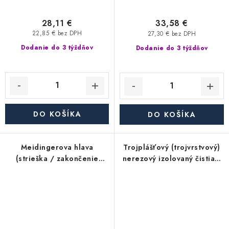
28,11 €
33,58 €
22,85 € bez DPH
27,30 € bez DPH
Dodanie do 3 týždňov
Dodanie do 3 týždňov
DO KOŠÍKA
DO KOŠÍKA
Meidingerova hlava
Trojplášťový (trojvrstvový)
(strieška / zakončenie
nerezový izolovaný čistiaci
komína) pre nerezový
diel s dvierkami 140x210
izolovaný trojplášťový
mm - priemer 350/450 mm,
(trojvrstvový) komín -
hrúbka steny rúry 0,6 mm,
priemer 350/450 mm,
dymovod
hrúbka steny rúry 0,6 mm,
dymovod