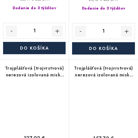
Dodanie do 3 týždňov
Dodanie do 3 týždňov
DO KOŠÍKA
DO KOŠÍKA
Trojplášťová (trojvrstvová)
Trojplášťová (trojvrstvová)
nerezová izolovaná miska
nerezová izolovaná miska
pre odvod (spodný)
pre odvod (bočný)
kondenzátu - priemer
kondenzátu so základňou -
350/450 mm, hrúbka steny
priemer 350/450 mm,
rúry 0,6 mm, dymovod
hrúbka steny rúry 0,6 mm,
dymovod