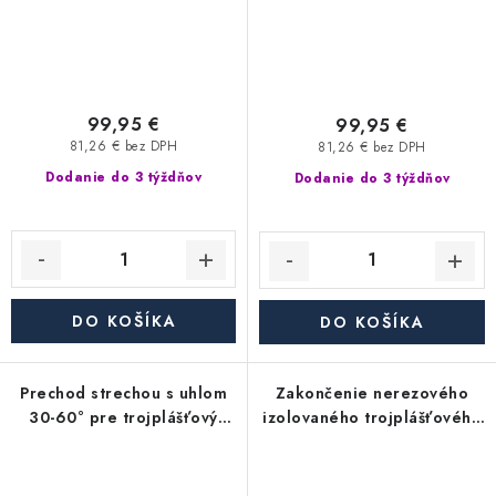
99,95 €
99,95 €
81,26 € bez DPH
81,26 € bez DPH
Dodanie do 3 týždňov
Dodanie do 3 týždňov
DO KOŠÍKA
DO KOŠÍKA
Prechod strechou s uhlom
Zakončenie nerezového
30-60° pre trojplášťový
izolovaného trojplášťového
(trojvrstvový) nerezový
(trojvrstvového) komína so
izolovaný komín - priemer
základňou - dĺžka 500 mm -
350/450 mm, dymovod
priemer 350/450 mm,