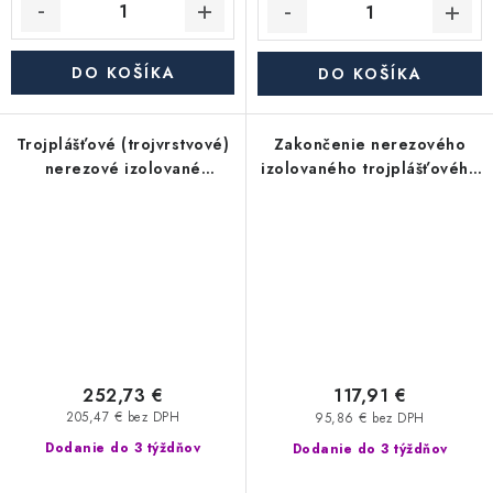
DO KOŠÍKA
DO KOŠÍKA
Trojplášťové (trojvrstvové)
Zakončenie nerezového
nerezové izolované
izolovaného trojplášťového
komínové koleno 90° -
(trojvrstvového) komína /
priemer 350/450 mm,
výustka - priemer 350/450
hrúbka steny rúry 0,6 mm,
mm, hrúbka steny rúry 0,6
dymovod
mm, dymovod
252,73 €
117,91 €
205,47 € bez DPH
95,86 € bez DPH
Dodanie do 3 týždňov
Dodanie do 3 týždňov