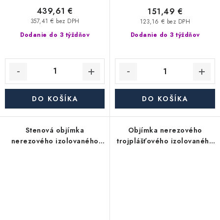
439,61 €
151,49 €
357,41 € bez DPH
123,16 € bez DPH
Dodanie do 3 týždňov
Dodanie do 3 týždňov
DO KOŠÍKA
DO KOŠÍKA
Stenová objímka
Objímka nerezového
nerezového izolovaného
trojplášťového izolovaného
trojplášťového
(trojvrstvového) komína s
(trojvrstvového) komína
tromi úchytmi - priemer
jednobodová - priemer
350/450 mm, dymovod
350/450 mm, dymovod