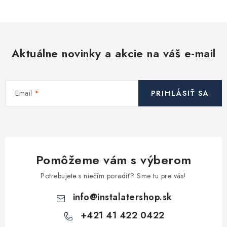
v
l
á
d
Aktuálne novinky a akcie na váš e-mail
a
c
i
Email
PRIHLÁSIŤ SA
e
p
r
v
k
Pomôžeme vám s výberom
y
v
Potrebujete s niečím poradiť? Sme tu pre vás!
ý
info
@
instalatershop.sk
p
i
+421 41 422 0422