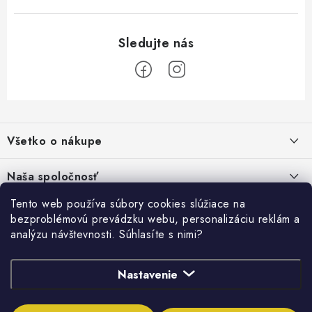
s
u
Z
á
Všetko o nákupe
p
ä
Kontakty
Naša spoločnosť
t
Poštovné a doprava
i
Tento web používa súbory cookies slúžiace na
SHOWROOM - poradňa pre vaše projekty
Prihlásenie
bezproblémovú prevádzku webu, personalizáciu reklám a
e
Obchodné podmienky
analýzu návštevnosti. Súhlasíte s nimi?
E-mail
PREDAJŇA - Raková
Vyhľadávanie
Reklamačné podmienky
Stabilná spoločnosť od roku 2009
Nastavenie
Podmienky ochrany osobných údajov
HĽADAŤ
Obchodné podmienky požičovne náradia
Heslo