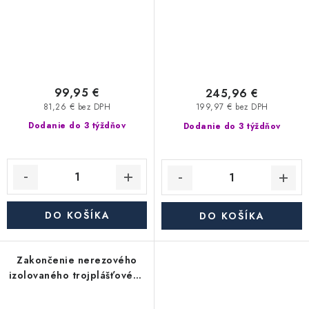
hrúbka steny rúry 0,6 mm,
dymovod
99,95 €
245,96 €
81,26 € bez DPH
199,97 € bez DPH
Dodanie do 3 týždňov
Dodanie do 3 týždňov
DO KOŠÍKA
DO KOŠÍKA
Zakončenie nerezového
izolovaného trojplášťového
(trojvrstvového) komína so
základňou - dĺžka 1000 mm