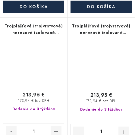
DO KOŠÍKA
DO KOŠÍKA
Trojplášťové (trojvrstvové)
Trojplášťové (trojvrstvové)
nerezové izolované
nerezové izolované
komínové koleno 15° -
komínové koleno 30° -
priemer 350/450 mm,
priemer 350/450 mm,
hrúbka steny rúry 0,6 mm,
hrúbka steny rúry 0,6 mm,
dymovod
dymovod
213,95 €
213,95 €
173,94 € bez DPH
173,94 € bez DPH
Dodanie do 3 týždňov
Dodanie do 3 týždňov