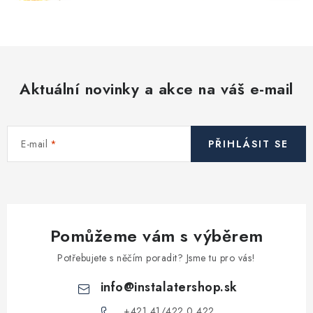
Vytápění a chlazení
Komíny a kouřovody
Aktuální novinky a akce na váš e-mail
Čerpadla a vodárny
Filtrování vody
E-mail
PŘIHLÁSIT SE
Zahrada a závlaha
Větrání a rekuperace
Pomůžeme vám s výběrem
Koupelna a sanita
Potřebujete s něčím poradit? Jsme tu pro vás!
Spojovací materiál
info
@
instalatershop.sk
+421 41/422 0 422