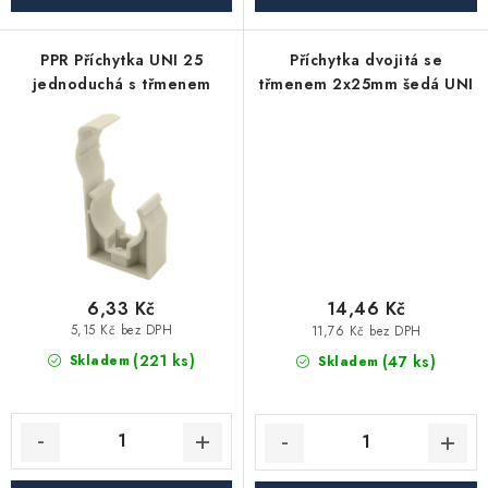
Akce, Slevy
PPR Příchytka UNI 25
Příchytka dvojitá se
Kontakty
Poštovné a doprava
Obchodní podmínky
jednoduchá s třmenem
třmenem 2x25mm šedá UNI
Reklamační podmínky
Pravidla ochrany osobních údajů (GDPR)
Obchodní podmínky půjčovny nářadí
Moje objednávka
6,33 Kč
14,46 Kč
5,15 Kč bez DPH
11,76 Kč bez DPH
(221 ks)
(47 ks)
Skladem
Skladem