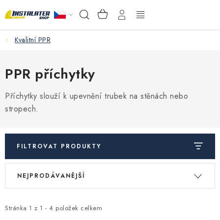
Přejít
NÁKUPNÍ
Hledat
na
KOŠÍK
obsah
Kvalitní PPR
VELKOOBCHOD
PORADŇA
PPR příchytky
PRODEJNA
Příchytky slouží k upevnění trubek na stěnách nebo
stropech.
Instalační materiál
Podlahové vytápění
FILTROVAT PRODUKTY
V
Ř
Ventily a armatury
NEJPRODÁVANĚJŠÍ
ý
a
p
z
Měření a regulace
i
e
Stránka
1
z
1
-
4
položek celkem