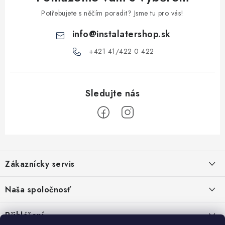
v
ý
Potřebujete s něčím poradit? Jsme tu pro vás!
p
info
@
instalatershop.sk
i
s
+421 41/422 0 422
u
Z
á
Zákaznícky servis
p
a
Kontakty
Naša spoločnosť
t
Poštovné a doprava
í
Stabilní společnost od roku 2009
Přihlášení
Obchodní podmínky