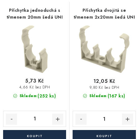
s
n
Vytápění a chlazení
p
í
Příchytka jednoduchá s
Příchytka dvojitá se
třmenem 20mm šedá UNI
třmenem 2x20mm šedá UNI
r
p
Komíny a kouřovody
o
r
d
o
Čerpadla a vodárny
u
d
k
u
Filtrování vody
t
k
ů
t
Zahrada a závlaha
ů
5,73 Kč
12,05 Kč
4,66 Kč bez DPH
9,80 Kč bez DPH
Větrání a rekuperace
(252 ks)
(167 ks)
Skladem
Skladem
Koupelna a sanita
Spojovací materiál