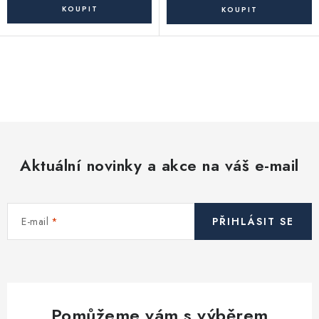
O
v
l
á
d
Aktuální novinky a akce na váš e-mail
a
c
í
E-mail
PŘIHLÁSIT SE
p
r
v
k
y
Pomůžeme vám s výběrem