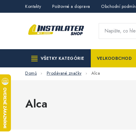
Přejít
Kontakty
Poštovné a doprava
Obchodní podmín
na
obsah
VŠETKY KATEGÓRIE
VELKOOBCHOD
Domů
Prodávané značky
Alca
Alca