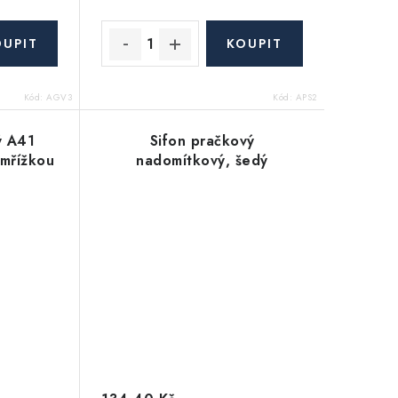
Kód:
AGV3
Kód:
APS2
ý A41
Sifon pračkový
mřížkou
nadomítkový, šedý