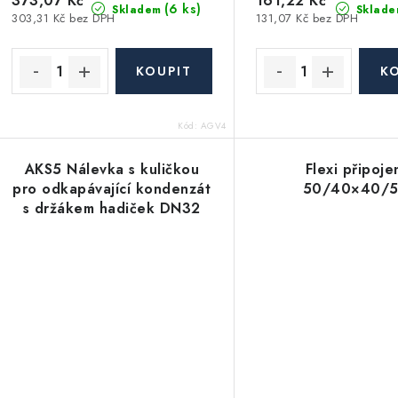
373,07 Kč
161,22 Kč
(6 ks)
Skladem
Sklade
303,31 Kč bez DPH
131,07 Kč bez DPH
Kód:
AGV4
AKS5 Nálevka s kuličkou
Flexi připoje
pro odkapávající kondenzát
50/40×40/
s držákem hadiček DN32