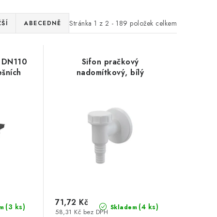
Stránka
1
z
2
-
189
položek celkem
ŠÍ
ABECEDNĚ
y DN110
Sifon pračkový
ešních
nadomítkový, bílý
71,72 Kč
(3 ks)
(4 ks)
m
Skladem
58,31 Kč bez DPH