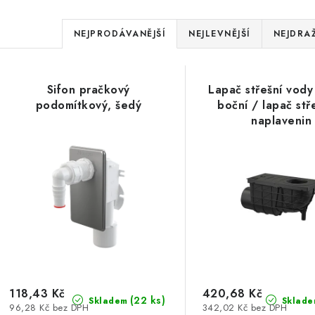
Ř
NEJPRODÁVANĚJŠÍ
NEJLEVNĚJŠÍ
NEJDRAŽ
a
V
z
Sifon pračkový
Lapač střešní vod
ý
e
podomítkový, šedý
boční / lapač stř
naplavenin
p
n
í
s
p
p
r
r
o
o
d
d
u
118,43 Kč
420,68 Kč
(22 ks)
Skladem
Sklade
96,28 Kč bez DPH
342,02 Kč bez DPH