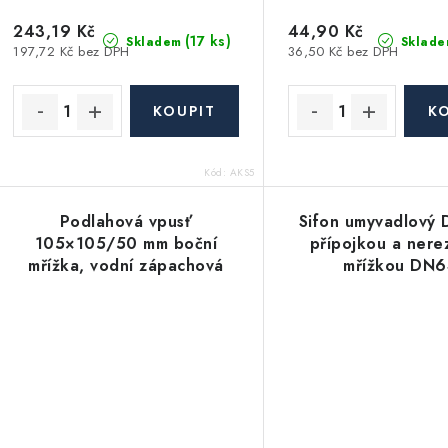
243,19 Kč
44,90 Kč
(17 ks)
Skladem
Sklade
197,72 Kč bez DPH
36,50 Kč bez DPH
Kód:
AKS5
Podlahová vpusť
Sifon umyvadlový
105×105/50 mm boční
přípojkou a ner
mřížka, vodní zápachová
mřížkou DN6
uzávěra