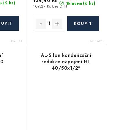
134,40 Kč
(2 ks)
(6 ks)
m
Skladem
109,27 Kč bez DPH
Kód:
A41
Kód:
APS1
ní
AL-Sifon kondenzační
50
redukce napojení HT
40/50x1/2"