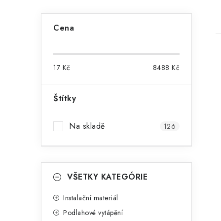
P
Cena
o
s
17
Kč
8488
Kč
t
r
Štítky
i
a
Na skladě
126
n
n
K
í
Přeskočit
VŠETKY KATEGÓRIE
kategorie
a
p
t
Instalační materiál
a
Podlahové vytápění
e