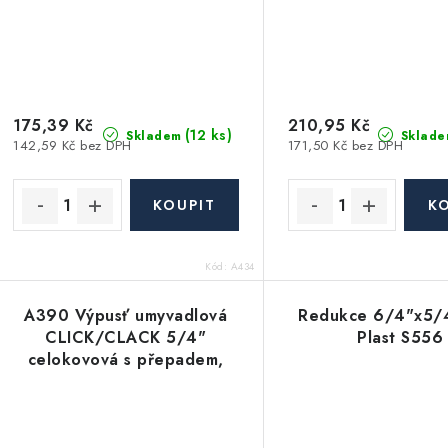
175,39 Kč
210,95 Kč
(12 ks)
Skladem
Sklade
142,59 Kč bez DPH
171,50 Kč bez DPH
Kód:
A434
A390 Výpusť umyvadlová
Redukce 6/4"x5/4
CLICK/CLACK 5/4"
Plast S556
celokovová s přepadem,
velká zátka