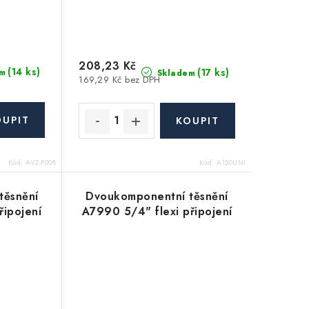
208,23 Kč
(14 ks)
(17 ks)
m
Skladem
169,29 Kč bez DPH
Kód:
AVZ-P008
Kód:
A150UNI
těsnění
Dvoukomponentní těsnění
řipojení
A7990 5/4" flexi připojení