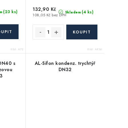
132,90 Kč
(23 ks)
(4 ks)
m
Skladem
108,05 Kč bez DPH
Kód:
A72
Kód:
AKS6
 DN40 s
AL-Sifon kondenz. trychtýř
ezovou
DN32
3