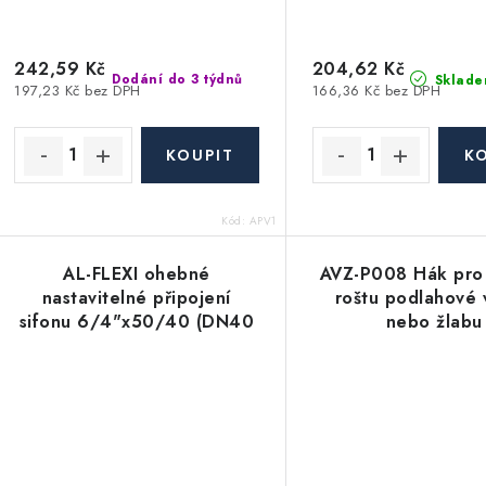
242,59 Kč
204,62 Kč
Dodání do 3 týdnů
Sklade
197,23 Kč bez DPH
166,36 Kč bez DPH
Kód:
APV1
AL-FLEXI ohebné
AVZ-P008 Hák pro 
nastavitelné připojení
roštu podlahové 
sifonu 6/4"x50/40 (DN40
nebo žlabu
a DN50) - plast