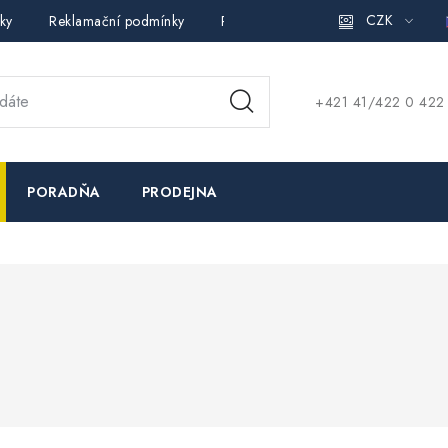
CZK
ky
Reklamační podmínky
Pravidla ochrany osobních údajů (
+421 41/422 0 422
PORADŇA
PRODEJNA