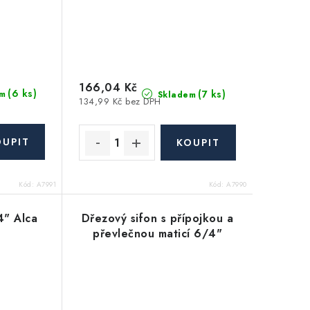
166,04 Kč
(6 ks)
(7 ks)
m
Skladem
134,99 Kč bez DPH
Kód:
A7991
Kód:
A7990
" Alca
Dřezový sifon s přípojkou a
převlečnou maticí 6/4"