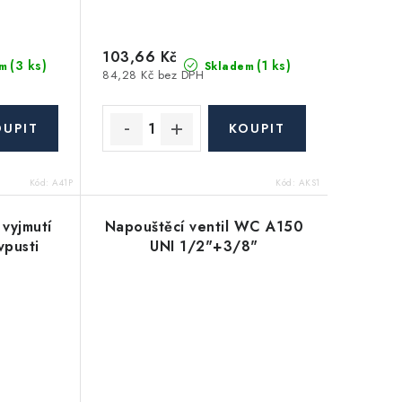
103,66 Kč
(3 ks)
(1 ks)
m
Skladem
84,28 Kč bez DPH
Kód:
A41P
Kód:
AKS1
vyjmutí
Napouštěcí ventil WC A150
vpusti
UNI 1/2"+3/8"