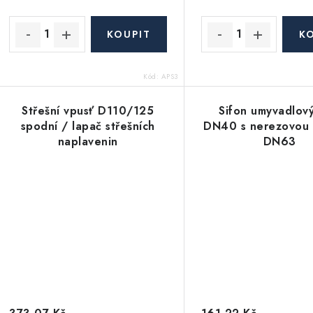
u
k
k
t
ů
ů
Kód:
APS3
Střešní vpusť D110/125
Sifon umyvadlov
spodní / lapač střešních
DN40 s nerezovou 
naplavenin
DN63