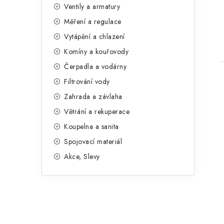
n
Ventily a armatury
g
e
Měření a regulace
o
t
Vytápění a chlazení
l
r
Komíny a kouřovody
i
Čerpadla a vodárny
e
Filtrování vody
Zahrada a závlaha
Větrání a rekuperace
Koupelna a sanita
Spojovací materiál
Akce, Slevy