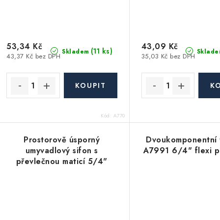
53,34 Kč
43,09 Kč
(11 ks)
Skladem
Sklade
43,37 Kč bez DPH
35,03 Kč bez DPH
Kód:
A770
Prostorově úsporný
Dvoukomponentní 
umyvadlový sifon s
A7991 6/4" flexi p
převlečnou maticí 5/4"