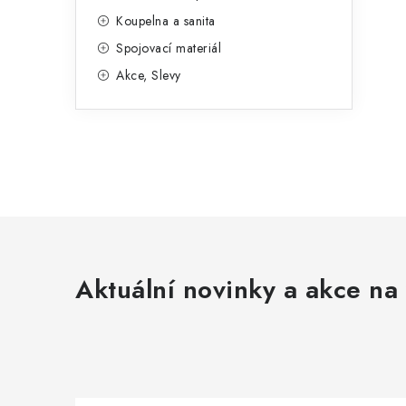
p
Koupelna a sanita
a
Spojovací materiál
n
Akce, Slevy
e
l
Aktuální novinky a akce na 