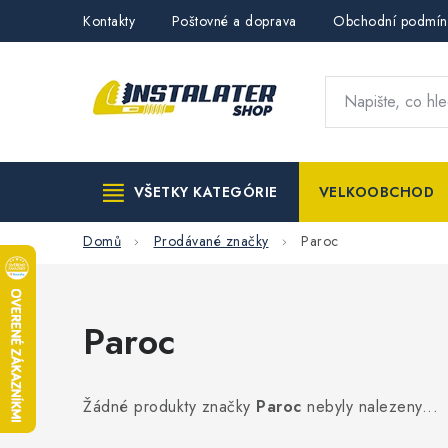
Přejít
Kontakty
Poštovné a doprava
Obchodní podmín
na
obsah
VŠETKY KATEGÓRIE
VELKOOBCHOD
Domů
Prodávané značky
Paroc
Paroc
Žádné produkty značky
Paroc
nebyly nalezeny...