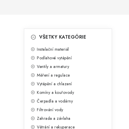
P
K
Přeskočit
VŠETKY KATEGÓRIE
kategorie
a
o
t
Instalační materiál
s
Podlahové vytápění
e
t
Ventily a armatury
g
r
Měření a regulace
o
Vytápění a chlazení
a
r
Komíny a kouřovody
n
i
Čerpadla a vodárny
e
n
Filtrování vody
í
Zahrada a závlaha
Větrání a rekuperace