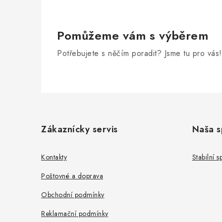
Pomůžeme vám s výběrem
Potřebujete s něčím poradit? Jsme tu pro vás!
Z
á
Zákaznícky servis
Naša s
p
a
Kontakty
Stabilní 
t
Poštovné a doprava
í
Obchodní podmínky
Reklamační podmínky