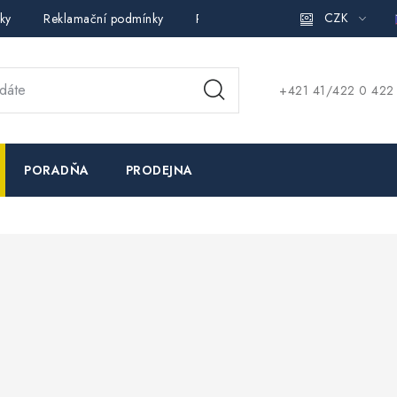
CZK
ky
Reklamační podmínky
Pravidla ochrany osobních údajů (
+421 41/422 0 422
PORADŇA
PRODEJNA