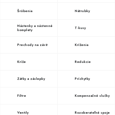
Kúrenie a chladenie
Šróbenia
Nátrubky
Komíny a dymovody
Nástenky a nástenné
T-kusy
komplety
Čerpadlá a vodárne
Prechody na závit
Kríženia
Filtrovanie a úprava vody
Záhrada a závlaha
Kríže
Redukcie
Vetranie a rekuperácia
Zátky a záslepky
Príchytky
Kúpeľňa a sanita
Filtre
Kompenzačné slučky
Spojovací materiál
Ventily
Rozoberateľné spoje