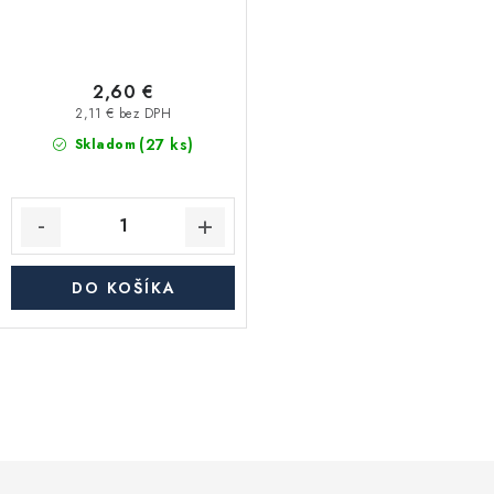
2,60 €
2,11 € bez DPH
(27 ks)
Skladom
DO KOŠÍKA
O
v
l
á