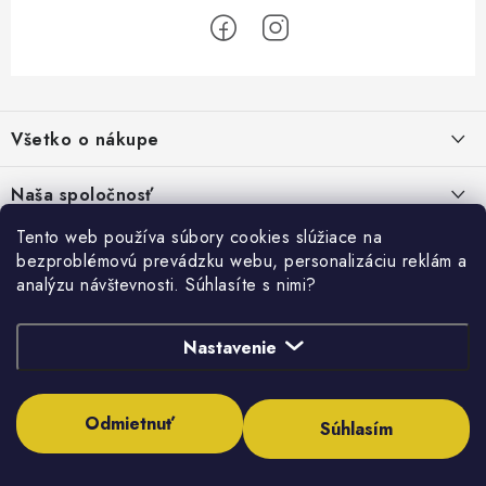
Z
á
Všetko o nákupe
p
ä
Kontakty
Naša spoločnosť
t
Poštovné a doprava
i
Tento web používa súbory cookies slúžiace na
SHOWROOM - poradňa pre vaše projekty
Prihlásenie
bezproblémovú prevádzku webu, personalizáciu reklám a
e
Obchodné podmienky
analýzu návštevnosti. Súhlasíte s nimi?
E-mail
PREDAJŇA - Raková
Vyhľadávanie
Reklamačné podmienky
Stabilná spoločnosť od roku 2009
Nastavenie
Podmienky ochrany osobných údajov
HĽADAŤ
Obchodné podmienky požičovne náradia
Heslo
Odmietnuť
Súhlasím
Moja objednávka
Copyright 2026
Inštalatérshop
. Všetky práva vyhradené.
Upraviť nastavenie
cookies