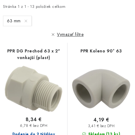
i
e
Stránka
1
z
1
-
13
položiek celkom
s
n
63 mm
p
i
r
e
Vymazať filtre
o
p
d
r
PPR DG Prechod 63 x 2"
PPR Koleno 90° 63
u
o
vonkajší (plast)
k
d
t
u
o
k
v
t
o
v
8,34 €
4,19 €
6,78 € bez DPH
3,41 € bez DPH
(13 ks)
Dodanie do 2 týždňov
Skladom