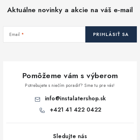
d
Aktuálne novinky a akcie na váš e-mail
a
c
i
Email
PRIHLÁSIŤ SA
e
p
r
v
k
Pomôžeme vám s výberom
y
v
Potrebujete s niečím poradiť? Sme tu pre vás!
ý
info
@
instalatershop.sk
p
i
+421 41 422 0422
s
u