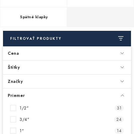
Akcie, Zľavy
Spätné klapky
Kontakty
Poštovné a doprava
Obchodné podmienky
Reklamačné podmienky
Podmienky ochrany osobných údajov
FILTROVAŤ PRODUKTY
Obchodné podmienky požičovne náradia
Moja objednávka
Cena
Štítky
Značky
Priemer
1/2"
31
3/4"
24
1"
14