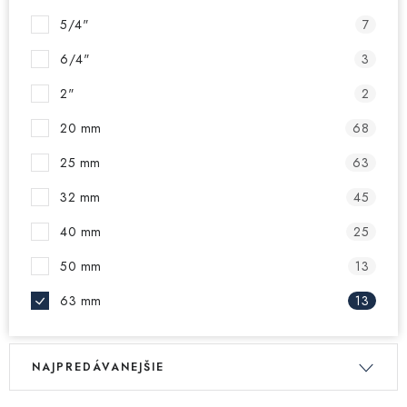
5/4"
7
6/4"
3
2"
2
20 mm
68
25 mm
63
32 mm
45
40 mm
25
50 mm
13
63 mm
13
V
R
NAJPREDÁVANEJŠIE
ý
a
p
d