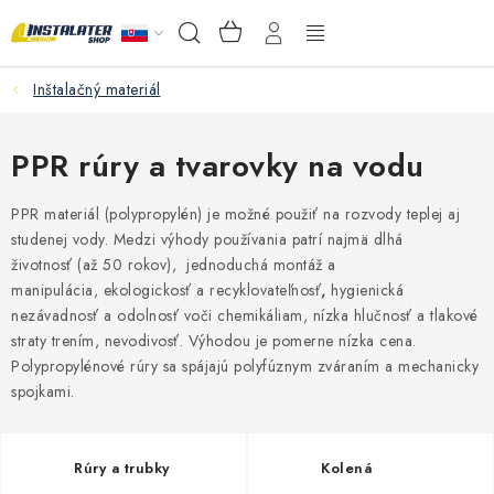
Prejsť
NÁKUPNÝ
Hľadať
na
KOŠÍK
obsah
Inštalačný materiál
VEĽKOOBCHOD
AKO VYBRAŤ?
PPR rúry a tvarovky na vodu
PREDAJŇA - RAKOVÁ
PPR materiál (polypropylén) je možné použiť na rozvody teplej aj
studenej vody. Medzi výhody používania patrí najmä dlhá
životnosť
(až 50 rokov), jednoduchá montáž a
Inštalačný materiál
manipulácia, ekologickosť a recyklovateľnosť
,
hygienická
nezávadnosť a odolnosť voči chemikáliam, nízka hlučnosť a tlakové
Podlahové kúrenie
straty trením, nevodivosť. Výhodou je pomerne nízka cena.
Polypropylénové rúry sa spájajú polyfúznym zváraním a mechanicky
Ventily a armatúry
spojkami.
Meranie a regulácia
Rúry a trubky
Kolená