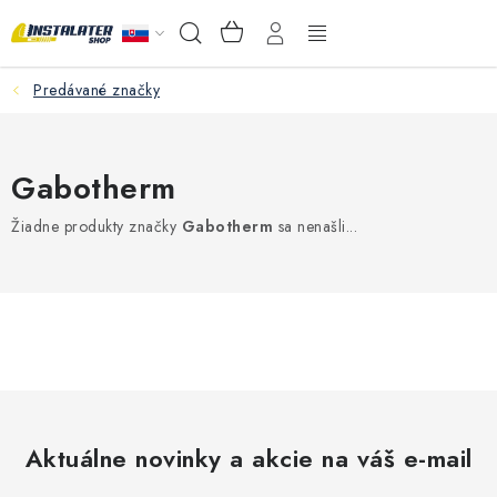
Prejsť
NÁKUPNÝ
Hľadať
na
KOŠÍK
obsah
Predávané značky
VEĽKOOBCHOD
AKO VYBRAŤ?
Gabotherm
PREDAJŇA - RAKOVÁ
Žiadne produkty značky
Gabotherm
sa nenašli...
Inštalačný materiál
Podlahové kúrenie
Ventily a armatúry
Meranie a regulácia
Aktuálne novinky a akcie na váš e-mail