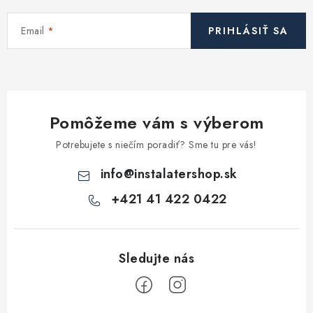
Kúrenie a chladenie
Email
PRIHLÁSIŤ SA
Komíny a dymovody
Čerpadlá a vodárne
Pomôžeme vám s výberom
Filtrovanie a úprava vody
Potrebujete s niečím poradiť? Sme tu pre vás!
Záhrada a závlaha
info
@
instalatershop.sk
+421 41 422 0422
Vetranie a rekuperácia
Kúpeľňa a sanita
Spojovací materiál