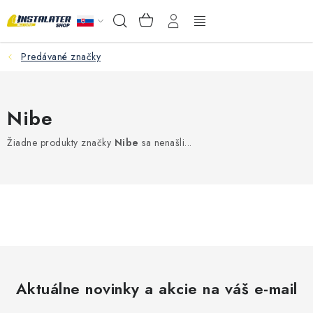
Prejsť
NÁKUPNÝ
Hľadať
na
KOŠÍK
obsah
Predávané značky
VEĽKOOBCHOD
AKO VYBRAŤ?
Nibe
PREDAJŇA - RAKOVÁ
Žiadne produkty značky
Nibe
sa nenašli...
Inštalačný materiál
Podlahové kúrenie
Ventily a armatúry
Meranie a regulácia
Aktuálne novinky a akcie na váš e-mail