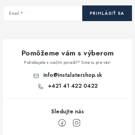
Kúrenie a chladenie
Email
PRIHLÁSIŤ SA
Komíny a dymovody
Čerpadlá a vodárne
Pomôžeme vám s výberom
Filtrovanie a úprava vody
Potrebujete s niečím poradiť? Sme tu pre vás!
Záhrada a závlaha
info
@
instalatershop.sk
+421 41 422 0422
Vetranie a rekuperácia
Kúpeľňa a sanita
Spojovací materiál