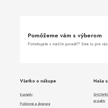
i
r
Pomôžeme vám s výberom
Potrebujete s niečím poradiť? Sme tu pre vás
Z
á
Všetko o nákupe
Naša s
p
i
ä
Kontakty
SHOWROO
projekty
t
Poštovné a doprava