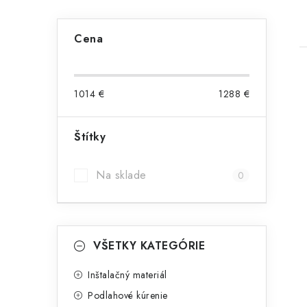
B
Cena
o
č
1014
€
1288
€
n
ý
Štítky
i
p
Na sklade
0
a
n
K
e
Preskočiť
VŠETKY KATEGÓRIE
kategórie
a
l
t
Inštalačný materiál
Podlahové kúrenie
e