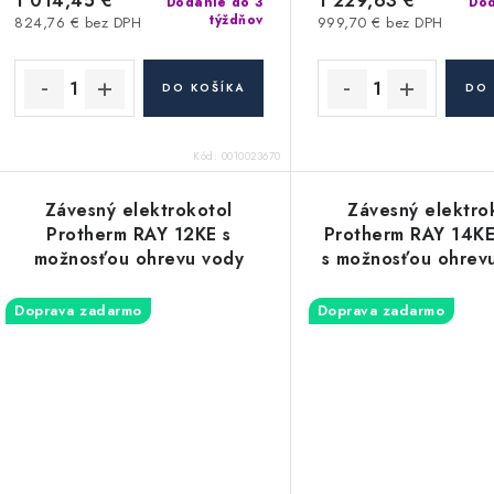
1 014,45 €
1 229,63 €
Dodanie do 3
Dod
týždňov
824,76 € bez DPH
999,70 € bez DPH
DO KOŠÍKA
DO 
Kód:
0010023670
Závesný elektrokotol
Závesný elektro
Protherm RAY 12KE s
Protherm RAY 14K
možnosťou ohrevu vody
s možnosťou ohrev
externom zásob
Doprava zadarmo
Doprava zadarmo