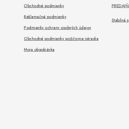
i
Obchodné podmienky
PREDAJŇA
e
Reklamačné podmienky
Stabilná
Podmienky ochrany osobných údajov
Obchodné podmienky požičovne náradia
Moja objednávka