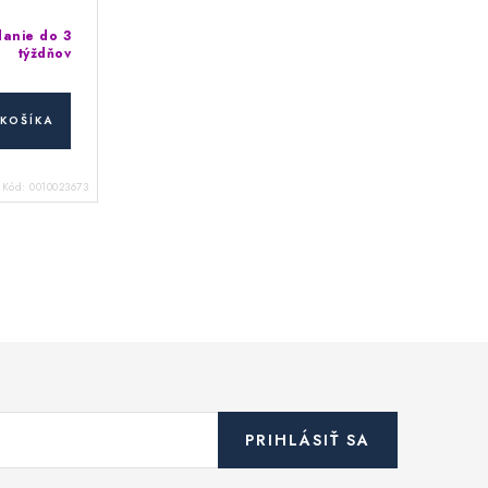
anie do 3
týždňov
KOŠÍKA
Kód:
0010023673
PRIHLÁSIŤ SA