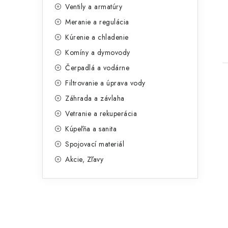
Ventily a armatúry
g
Meranie a regulácia
ó
t
Kúrenie a chladenie
r
Komíny a dymovody
i
Čerpadlá a vodárne
e
Filtrovanie a úprava vody
Záhrada a závlaha
Vetranie a rekuperácia
Kúpeľňa a sanita
Spojovací materiál
Akcie, Zľavy