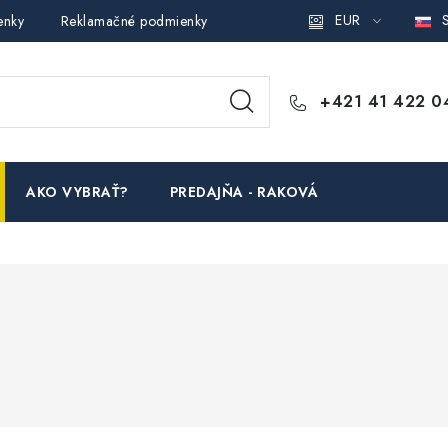
EUR
S
enky
Reklamačné podmienky
Podmienky ochrany osobných ú
+421 41 422 0
AKO VYBRAŤ?
PREDAJŇA - RAKOVÁ