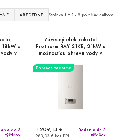
Stránka
1
z
1
-
8
položiek celkom
HŠIE
ABECEDNE
kotol
Závesný elektrokotol
, 18kW s
Protherm RAY 21KE, 21kW s
 vody v
možnosťou ohrevu vody v
níku
externom zásobníku
Doprava zadarmo
1 209,13 €
anie do 3
Dodanie do 3
týždňov
týždňov
983,03 € bez DPH