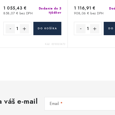
1 055,43 €
1 116,91 €
Dodanie do 3
Dod
týždňov
858,07 € bez DPH
908,06 € bez DPH
DO KOŠÍKA
DO 
Kód:
0010023672
O
v
á
 váš e-mail
d
Email
a