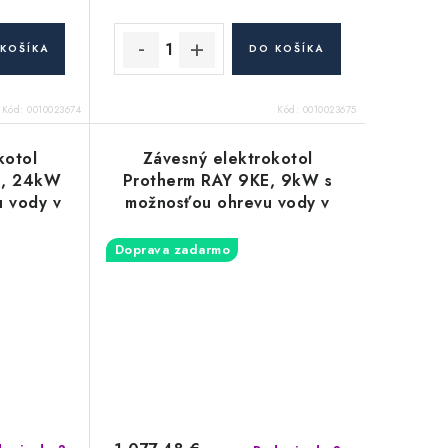
KOŠÍKA
DO KOŠÍKA
Kód:
0010023674
Kód:
0010023675
kotol
Závesný elektrokotol
E, 24kW
Protherm RAY 9KE, 9kW s
u vody v
možnosťou ohrevu vody v
níku
externom zásobníku
Doprava zadarmo