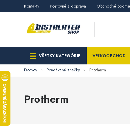
Prejsť
Kontakty
Poštovné a doprava
Obchodné podmi
na
obsah
VŠETKY KATEGÓRIE
VEĽKOOBCHOD
Domov
Predávané značky
Protherm
Protherm