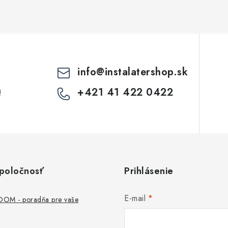
c
e
p
info
@
instalatershop.sk
v
+421 41 422 0422
!
k
y
v
ý
poločnosť
Prihlásenie
p
E-mail
M - poradňa pre vaše
s
u