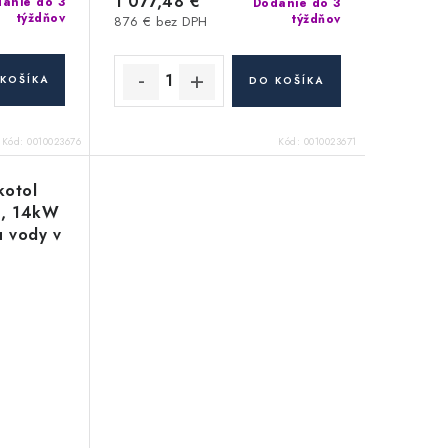
1 077,48 €
anie do 3
Dodanie do 3
týždňov
týždňov
876 € bez DPH
KOŠÍKA
DO KOŠÍKA
Kód:
0010023676
Kód:
0010023671
kotol
E, 14kW
u vody v
níku