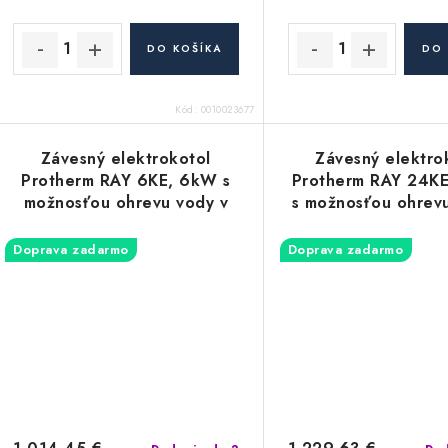
u
u
k
k
DO KOŠÍKA
DO 
t
o
Kód:
0010023677
o
v
v
Závesný elektrokotol
Závesný elektro
Protherm RAY 6KE, 6kW s
Protherm RAY 24K
možnosťou ohrevu vody v
s možnosťou ohrev
externom zásobníku
externom zásob
Doprava zadarmo
Doprava zadarmo