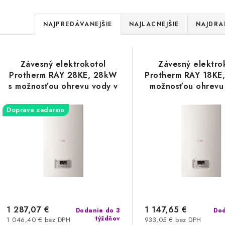
R
NAJPREDÁVANEJŠIE
NAJLACNEJŠIE
NAJDRA
a
V
d
Závesný elektrokotol
Závesný elektro
ý
e
Protherm RAY 28KE, 28kW
Protherm RAY 18KE
s možnosťou ohrevu vody v
možnosťou ohrevu
p
n
externom zásobníku
externom zásob
Doprava zadarmo
i
s
e
p
p
r
r
o
o
d
d
1 287,07 €
1 147,65 €
Dodanie do 3
Dod
týždňov
1 046,40 € bez DPH
933,05 € bez DPH