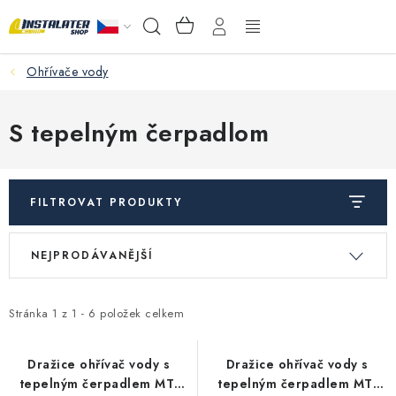
Přejít
NÁKUPNÍ
Hledat
na
KOŠÍK
obsah
Ohřívače vody
VELKOOBCHOD
PORADŇA
S tepelným čerpadlom
PRODEJNA
FILTROVAT PRODUKTY
Instalační materiál
V
Ř
NEJPRODÁVANĚJŠÍ
ý
a
Podlahové vytápění
p
z
Ventily a armatury
i
e
Stránka
1
z
1
-
6
položek celkem
s
n
Měření a regulace
p
í
Dražice ohřívač vody s
Dražice ohřívač vody s
tepelným čerpadlem MT-
tepelným čerpadlem MT-
r
p