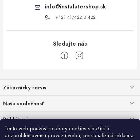
p
info
@
instalatershop.sk
i
s
+421 41/422 0 422
u
Z
á
Zákaznícky servis
p
a
Kontakty
Naša spoločnosť
t
Poštovné a doprava
í
Stabilní společnost od roku 2009
Přihlášení
Obchodní podmínky
Tento web používá soubory cookies sloužící k
E-mail
Vyhledávání
bezproblémovému provozu webu, personalizaci reklam a
Reklamační podmínky