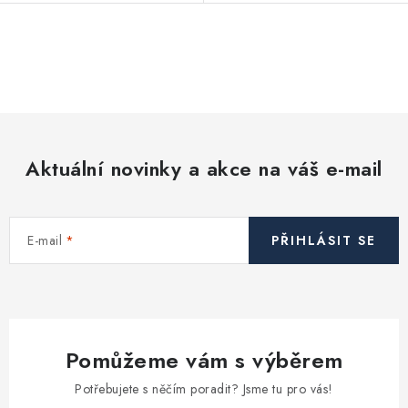
O
v
l
á
d
Aktuální novinky a akce na váš e-mail
a
c
í
E-mail
PŘIHLÁSIT SE
p
r
v
k
y
Pomůžeme vám s výběrem
v
ý
Potřebujete s něčím poradit? Jsme tu pro vás!