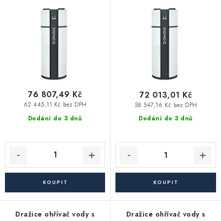
WH 21-026-FS - s jedným
WH 21-026-F
Vytápění a chlazení
o
r
výmenníkom
d
o
Komíny a kouřovody
u
d
k
u
Čerpadla a vodárny
t
k
ů
t
Filtrování vody
ů
76 807,49 Kč
72 013,01 Kč
62 445,11 Kč bez DPH
58 547,16 Kč bez DPH
Zahrada a závlaha
Dodání do 3 dnů
Dodání do 3 dnů
Větrání a rekuperace
Koupelna a sanita
Spojovací materiál
Dražice ohřívač vody s
Dražice ohřívač vody s