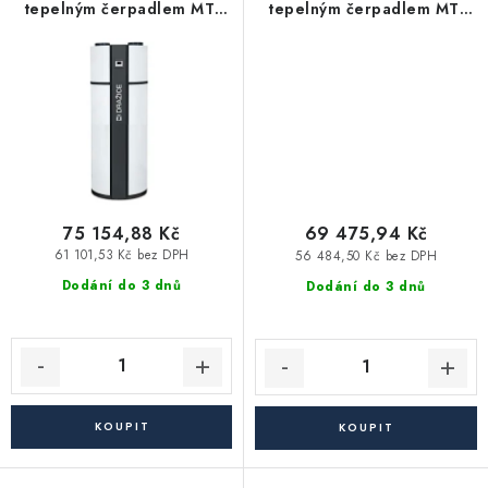
Akce, Slevy
tepelným čerpadlem MT-
tepelným čerpadlem MT-
WH 21-019-FS - s jedním
WH 21-019-F
výměníkem
Kontakty
Poštovné a doprava
Obchodní podmínky
Reklamační podmínky
Pravidla ochrany osobních údajů (GDPR)
Obchodní podmínky půjčovny nářadí
Moje objednávka
75 154,88 Kč
69 475,94 Kč
61 101,53 Kč bez DPH
56 484,50 Kč bez DPH
Dodání do 3 dnů
Dodání do 3 dnů