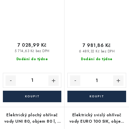
7 028,99 Kč
7 981,86 Kč
5 714,63 Kč bez DPH
6 489,32 Kč bez DPH
Dodání do týdne
Dodání do týdne
Elektrický plochý ohřívač
Elektrický svislý ohřívač
vody UNI 80, objem 80 l, 2
vody EURO 100 SIK, objem
topná tělesa
100 l, 2 kW