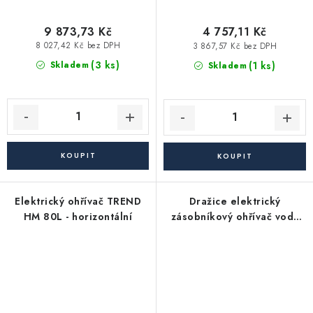
9 873,73 Kč
4 757,11 Kč
8 027,42 Kč bez DPH
3 867,57 Kč bez DPH
(3 ks)
(1 ks)
Skladem
Skladem
Elektrický ohřívač TREND
Dražice elektrický
HM 80L - horizontální
zásobníkový ohřívač vody
OKCE 80 (80 l) - závěsný,
svislý