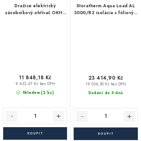
Dražice elektrický
Storatherm Aqua Load AL
zásobníkový ohřívač OKHE
3000/R3 izolácia s fóliovým
125 SMART - závěsný, svislý,
plášťom pre vykurovacie
bílá
aplikácie
11 848,18 Kč
23 414,90 Kč
9 632,67 Kč bez DPH
19 036,50 Kč bez DPH
(2 ks)
Skladem
Dodání do 3 dnů