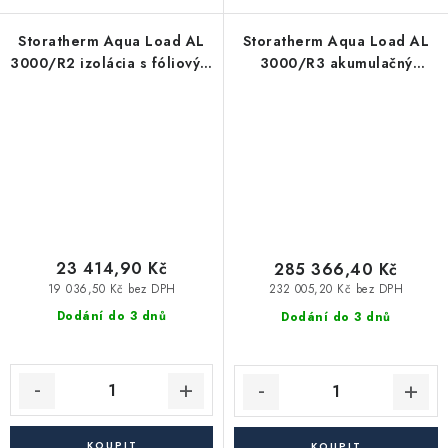
Storatherm Aqua Load AL
Storatherm Aqua Load AL
3000/R2 izolácia s fóliovým
3000/R3 akumulačný
plášťom pre vykurovacie
zásobník TÚV
aplikácie
23 414,90 Kč
285 366,40 Kč
19 036,50 Kč bez DPH
232 005,20 Kč bez DPH
Dodání do 3 dnů
Dodání do 3 dnů