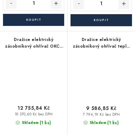
Dražice elektrický
Dražice elektrický
zásobníkový ohřívač OKCE
zásobníkový ohřívač teplé
125 S/2,2kW - stacionární
vody OKHE 125 závěsný,
svislý, bílá
12 755,84 Kč
9 586,85 Kč
10 370,60 Kč bez DPH
7 794,19 Kč bez DPH
(1 ks)
(1 ks)
Skladem
Skladem