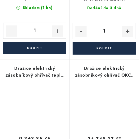
(1 ks)
Skladem
Dodání do 3 dnů
Dražice elektrický
Dražice elektrický
zásobníkový ohřívač teplé
zásobníkový ohřívač OKCE
vody OKHE ONE/E 50 -
500 S - tlakový, stacionární
plochý (pouze 32 cm),
závěsný, svislý
9 363,85 Kč