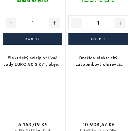
Dodání do týdne
Dodání do týdne
Elektrický svislý ohřívač
Dražice elektrický
vody EURO 80 SIK/1, objem
zásobníkový ohrievač
80 litrů, 2 kW
OKCEV 160 (152L) -
závesný, vodorovný
5 153,09 Kč
10 908,57 Kč
4 189,50 Kč bez DPH
8 868,76 Kč bez DPH