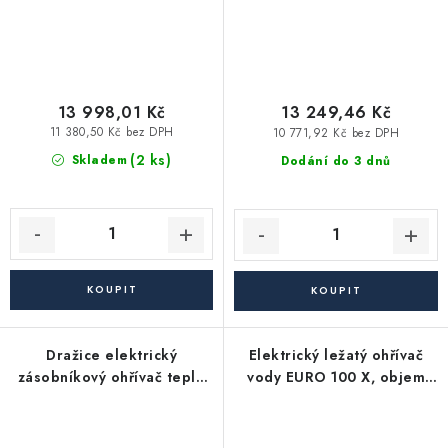
13 998,01 Kč
13 249,46 Kč
11 380,50 Kč bez DPH
10 771,92 Kč bez DPH
(2 ks)
Skladem
Dodání do 3 dnů
Dražice elektrický
Elektrický ležatý ohřívač
zásobníkový ohřívač teplé
vody EURO 100 X, objem
vody OKHE ONE/E 100
100 l., levé vývody, 2 kW
plochý (pouze 32 cm),
závěsný, svislý