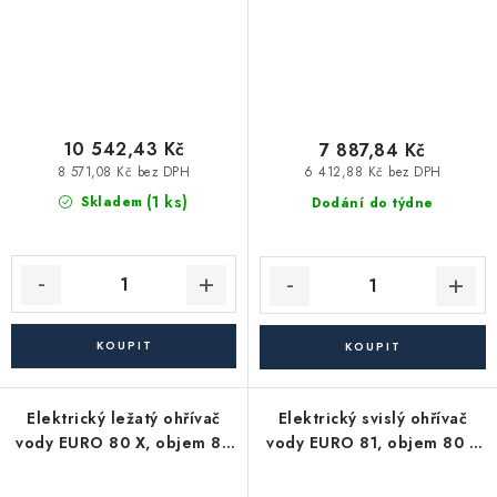
10 542,43 Kč
7 887,84 Kč
8 571,08 Kč bez DPH
6 412,88 Kč bez DPH
(1 ks)
Skladem
Dodání do týdne
Elektrický ležatý ohřívač
Elektrický svislý ohřívač
vody EURO 80 X, objem 80
vody EURO 81, objem 80 l,
l., levé vývody, 2 kW
keramické těleso, 2 kW