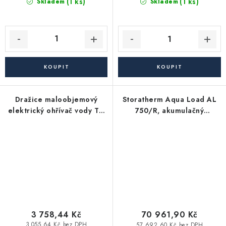
(1 ks)
(1 ks)
Skladem
Skladem
Dražice maloobjemový
Storatherm Aqua Load AL
elektrický ohřívač vody TO
750/R, akumulačný
5.1 UP
zásobník na TUV, s
izoláciou
3 758,44 Kč
70 961,90 Kč
3 055,64 Kč bez DPH
57 692,60 Kč bez DPH