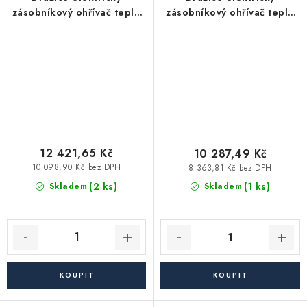
zásobníkový ohřívač teplé
zásobníkový ohřívač teplé
vody OKHE 160 SMART -
vody OKHE 160 závěsný,
závěsný, svislý, bílá
svislý, bílá
12 421,65 Kč
10 287,49 Kč
10 098,90 Kč bez DPH
8 363,81 Kč bez DPH
(2 ks)
(1 ks)
Skladem
Skladem