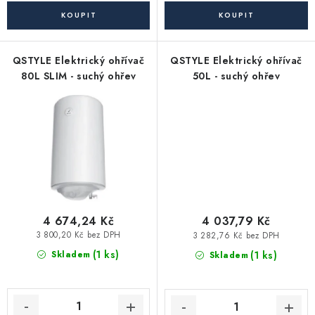
Akce, Slevy
Kontakty
Poštovné a doprava
Obchodní podmínky
QSTYLE Elektrický ohřívač
QSTYLE Elektrický ohřívač
Reklamační podmínky
80L SLIM - suchý ohřev
50L - suchý ohřev
Pravidla ochrany osobních údajů (GDPR)
Obchodní podmínky půjčovny nářadí
Moje objednávka
4 674,24 Kč
4 037,79 Kč
3 800,20 Kč bez DPH
3 282,76 Kč bez DPH
(1 ks)
(1 ks)
Skladem
Skladem