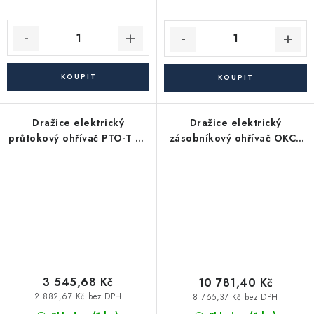
Dražice elektrický
Dražice elektrický
průtokový ohřívač PTO-T 5 -
zásobníkový ohřívač OKCE
beztlakový
125 2,2kW - závěsný, svislý
3 545,68 Kč
10 781,40 Kč
2 882,67 Kč bez DPH
8 765,37 Kč bez DPH