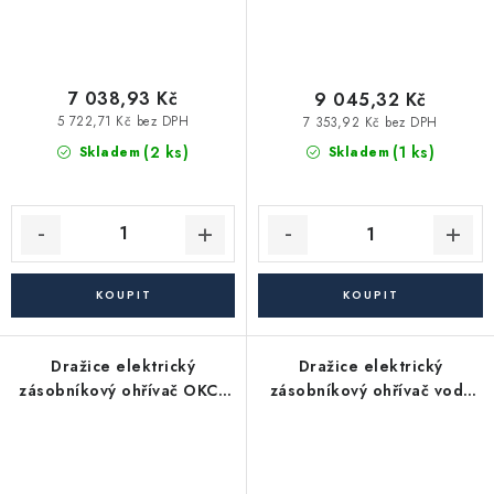
7 038,93 Kč
9 045,32 Kč
5 722,71 Kč bez DPH
7 353,92 Kč bez DPH
(2 ks)
(1 ks)
Skladem
Skladem
Dražice elektrický
Dražice elektrický
zásobníkový ohřívač OKCE
zásobníkový ohřívač vody
200 S - stacionární
OKCE 200 2/2kW (199l) -
závěsný, svislý