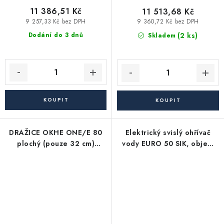
11 386,51 Kč
11 513,68 Kč
9 257,33 Kč bez DPH
9 360,72 Kč bez DPH
(2 ks)
Dodání do 3 dnů
Skladem
DRAŽICE OKHE ONE/E 80
Elektrický svislý ohřívač
plochý (pouze 32 cm)
vody EURO 50 SIK, objem
elektrický zásobníkový
50 litrů, 2 kW
ohřívač teplé vody (bojler)
65l, závěsný, svislý