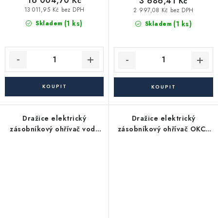
16 004,70 Kč
3 686,41 Kč
13 011,95 Kč bez DPH
2 997,08 Kč bez DPH
(1 ks)
(1 ks)
Skladem
Skladem
Dražice elektrický
Dražice elektrický
zásobníkový ohřívač vody
zásobníkový ohřívač OKCE
OKCE 160 2/2kW (149l),
200 - závěsný, svislý
závěsný, svislý