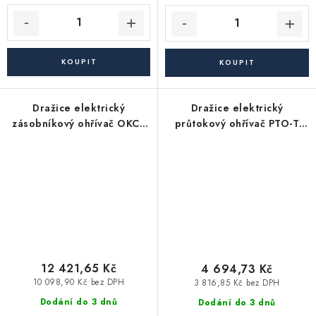
Dražice elektrický
Dražice elektrický
zásobníkový ohřívač OKCE
průtokový ohřívač PTO-T
160 S (157l), stacionární,
6,5 - beztlakový
bílá
12 421,65 Kč
4 694,73 Kč
10 098,90 Kč bez DPH
3 816,85 Kč bez DPH
Dodání do 3 dnů
Dodání do 3 dnů