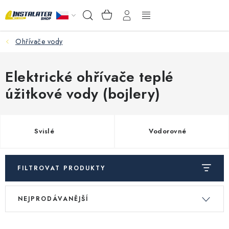
Přejít
NÁKUPNÍ
Hledat
na
KOŠÍK
obsah
Ohřívače vody
VELKOOBCHOD
PORADŇA
Elektrické ohřívače teplé
úžitkové vody (bojlery)
PRODEJNA
Instalační materiál
Svislé
Vodorovné
Podlahové vytápění
FILTROVAT PRODUKTY
Ventily a armatury
V
Ř
NEJPRODÁVANĚJŠÍ
ý
a
Měření a regulace
p
z