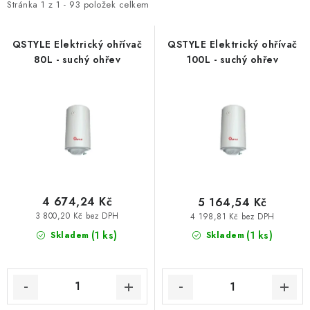
i
e
Stránka
1
z
1
-
93
položek celkem
Vytápění a chlazení
s
n
p
í
QSTYLE Elektrický ohřívač
QSTYLE Elektrický ohřívač
Komíny a kouřovody
80L - suchý ohřev
100L - suchý ohřev
r
p
o
r
Čerpadla a vodárny
d
o
u
d
Filtrování vody
k
u
t
k
Zahrada a závlaha
ů
t
ů
Větrání a rekuperace
4 674,24 Kč
5 164,54 Kč
3 800,20 Kč bez DPH
4 198,81 Kč bez DPH
(1 ks)
(1 ks)
Skladem
Skladem
Koupelna a sanita
Spojovací materiál