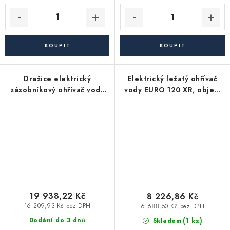
Dražice elektrický
Elektrický ležatý ohřívač
zásobníkový ohřívač vody
vody EURO 120 XR, objem
OKCE 300 S - 1MPa, tlakový,
120 l., pravé vývody, 2 kW
stacionární
19 938,22 Kč
8 226,86 Kč
16 209,93 Kč bez DPH
6 688,50 Kč bez DPH
(1 ks)
Dodání do 3 dnů
Skladem