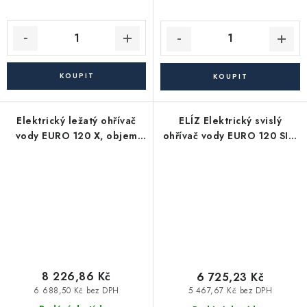
Elektrický ležatý ohřívač
ELÍZ Elektrický svislý
vody EURO 120 X, objem
ohřívač vody EURO 120 SIK,
120 l., levé vývody, 2 kW
objem 120 litrů, 2 kW
8 226,86 Kč
6 725,23 Kč
6 688,50 Kč bez DPH
5 467,67 Kč bez DPH