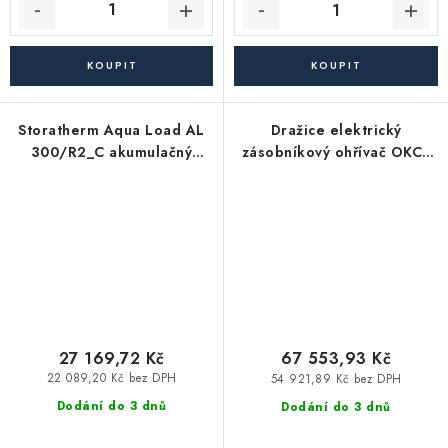
Storatherm Aqua Load AL
Dražice elektrický
300/R2_C akumulačný
zásobníkový ohřívač OKCE
zásobník TÚV
1000 S - 1Mpa, tlakový,
stacionární
27 169,72 Kč
67 553,93 Kč
22 089,20 Kč bez DPH
54 921,89 Kč bez DPH
Dodání do 3 dnů
Dodání do 3 dnů