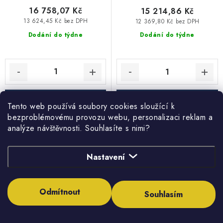
16 758,07 Kč
15 214,86 Kč
13 624,45 Kč bez DPH
12 369,80 Kč bez DPH
Dodání do týdne
Dodání do týdne
Tento web používá soubory cookies sloužící k
bezproblémovému provozu webu, personalizaci reklam a
analýze návštěvnosti. Souhlasíte s nimi?
Elektrický ležatý ohřívač
Elektrický ležatý ohřívač
vody EURO 80 XR, objem
vody EURO 200 X, objem
80 l., pravé vývody, 2 kW
200 l., levé vývody, 3 kW
Nastavení
Odmítnout
Souhlasím