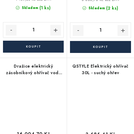
(1 ks)
(2 ks)
Skladem
Skladem
Dražice elektrický
QSTYLE Elektrický ohřívač
zásobníkový ohřívač vody
30L - suchý ohřev
OKCE 250 S - stacionární