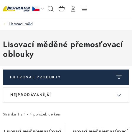
Přejít
NÁKUPNÍ
Hledat
na
KOŠÍK
obsah
Lisovací měď
VELKOOBCHOD
PORADŇA
Lisovací měděné přemosťovací
oblouky
PRODEJNA
Instalační materiál
FILTROVAT PRODUKTY
Podlahové vytápění
V
Ř
NEJPRODÁVANĚJŠÍ
ý
a
Ventily a armatury
p
z
i
e
Stránka
1
z
1
-
4
položek celkem
Měření a regulace
s
n
Lisovací měď přemosťovací
Lisovací měď přemosťovací