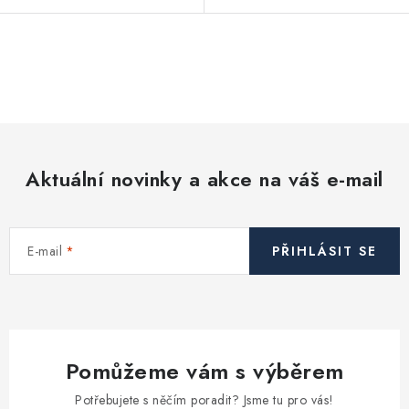
O
v
l
á
d
Aktuální novinky a akce na váš e-mail
a
c
í
E-mail
PŘIHLÁSIT SE
p
r
v
k
y
Pomůžeme vám s výběrem
v
ý
Potřebujete s něčím poradit? Jsme tu pro vás!