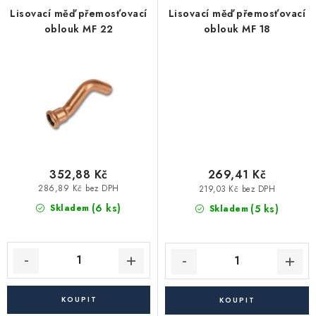
Akce, Slevy
Lisovací měď přemosťovací
Lisovací měď přemosťovací
oblouk MF 22
oblouk MF 18
Kontakty
Poštovné a doprava
Obchodní podmínky
Reklamační podmínky
Pravidla ochrany osobních údajů (GDPR)
Obchodní podmínky půjčovny nářadí
Moje objednávka
352,88 Kč
269,41 Kč
286,89 Kč bez DPH
219,03 Kč bez DPH
(6 ks)
(5 ks)
Skladem
Skladem