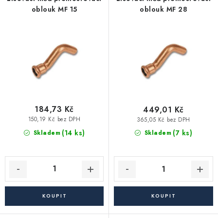
p
í
Vytápění a chlazení
oblouk MF 15
oblouk MF 28
r
p
o
r
Komíny a kouřovody
d
o
u
d
Čerpadla a vodárny
k
u
t
k
Filtrování vody
ů
t
ů
184,73 Kč
449,01 Kč
Zahrada a závlaha
150,19 Kč bez DPH
365,05 Kč bez DPH
(14 ks)
(7 ks)
Skladem
Skladem
Větrání a rekuperace
Koupelna a sanita
Spojovací materiál