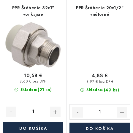
Akcie, Zľavy
PPR Šróbenie 32x1"
PPR Šróbenie 20x1/2"
vonkajšie
vnútorné
Kontakty
Poštovné a doprava
Obchodné podmienky
Reklamačné podmienky
Podmienky ochrany osobných údajov
Obchodné podmienky požičovne náradia
Moja objednávka
10,58 €
4,88 €
8,60 € bez DPH
3,97 € bez DPH
(21 ks)
(49 ks)
Skladom
Skladom
DO KOŠÍKA
DO KOŠÍKA