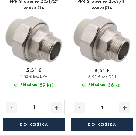
p
i
PPR Šróbenie 20x1/2"
PPR Šróbenie 25x3/4"
Kúrenie a chladenie
vonkajšie
vonkajšie
r
e
o
p
Komíny a dymovody
d
r
u
o
Čerpadlá a vodárne
k
d
t
u
Filtrovanie a úprava vody
o
k
v
t
5,31 €
8,51 €
Záhrada a závlaha
o
4,32 € bez DPH
6,92 € bez DPH
(59 ks)
v
(36 ks)
Skladom
Skladom
Vetranie a rekuperácia
Kúpeľňa a sanita
Spojovací materiál
DO KOŠÍKA
DO KOŠÍKA