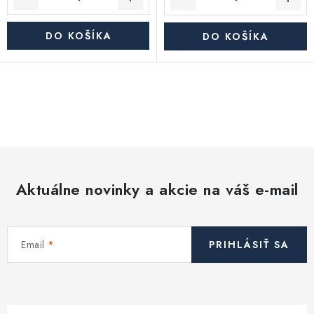
DO KOŠÍKA
DO KOŠÍKA
O
v
l
á
d
Aktuálne novinky a akcie na váš e-mail
a
c
i
Email
PRIHLÁSIŤ SA
e
p
r
v