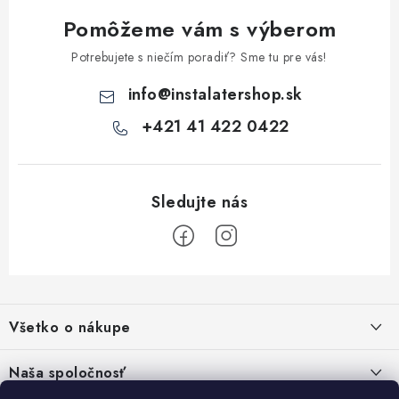
k
Pomôžeme vám s výberom
y
v
Potrebujete s niečím poradiť? Sme tu pre vás!
ý
info
@
instalatershop.sk
p
i
+421 41 422 0422
s
u
Z
á
Všetko o nákupe
p
ä
Kontakty
Naša spoločnosť
t
Poštovné a doprava