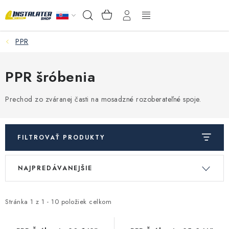
Prejsť
NÁKUPNÝ
Hľadať
na
KOŠÍK
obsah
PPR
VEĽKOOBCHOD
AKO VYBRAŤ?
PPR šróbenia
PREDAJŇA - RAKOVÁ
Prechod zo zváranej časti na mosadzné rozoberateľné spoje.
Inštalačný materiál
FILTROVAŤ PRODUKTY
Podlahové kúrenie
V
R
NAJPREDÁVANEJŠIE
ý
a
Ventily a armatúry
p
d
i
e
Stránka
1
z
1
-
10
položiek celkom
Meranie a regulácia
s
n